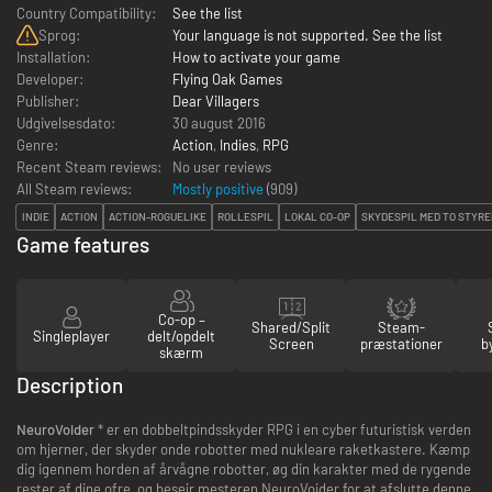
Country Compatibility:
See the list
Sprog:
Your language is not supported. See the list
Installation:
How to activate your game
Developer:
Flying Oak Games
Publisher:
Dear Villagers
Udgivelsesdato:
30 august 2016
Genre:
Action
,
Indies
,
RPG
Recent Steam reviews:
No user reviews
All Steam reviews:
Mostly positive
(
909
)
INDIE
ACTION
ACTION-ROGUELIKE
ROLLESPIL
LOKAL CO-OP
SKYDESPIL MED TO STYRE
Game features
Co-op –
Shared/Split
Steam-
Singleplayer
delt/opdelt
Screen
præstationer
b
skærm
Description
NeuroVoider
* er en dobbeltpindsskyder RPG i en cyber futuristisk verden
om hjerner, der skyder onde robotter med nukleare raketkastere. Kæmp
dig igennem horden af årvågne robotter, øg din karakter med de rygende
rester af dine ofre, og besejr mesteren NeuroVoider for at afslutte denne