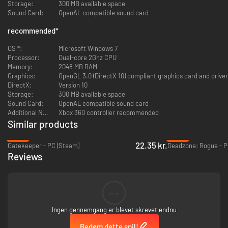
Storage:
300 MB available space
Sound Card:
OpenAL compatible sound card
recommended
*
OS *:
Microsoft Windows 7
Processor:
Dual-core 2Ghz CPU
Memory:
2048 MB RAM
Graphics:
OpenGL 3.0 (DirectX 10) compliant graphics card and driver
DirectX:
Version 10
Storage:
300 MB available space
Sound Card:
OpenAL compatible sound card
Additional Notes:
Xbox 360 controller recommended
Similar products
-80%
-38%
22.35 kr.
Gatekeeper - PC (Steam)
Deadzone: Rogue - P
Reviews
--
Ingen gennemgang er blevet skrevet endnu
Bedøm dette spil!