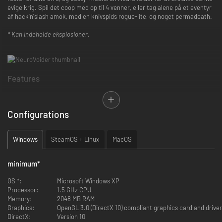
evige krig. Spil det coop med op til 4 venner, eller tag alene på et eventyr
af hack'n'slash amok, med en knivspids rogue-lite, og noget permadeath.
* Kan indeholde eksplosioner.
Features
Actionpakket top-down skydning. Kan inkludere eksplosioner.
Lokal multiplayer op til 4 spillere. Total bur hærgen.
Configurations
Proceduremæssigt genereret indhold og farer. Håber du har ikke
noget imod et par gameovers.
8736 unikke fjender at sprænge i stykker. Ja, vi har talt.
Windows
SteamOS + Linux
MacOS
Tonsvis af rov til at individualisere din karakter med. Eksploder dine
fjender med den "double twin-plasma shotgun of father doom" du
lige har smidt.
minimum
*
Gigantiske bosser til at udfordre dine sigtefærdigheder.
Sandsynligvis passer de ikke på din 4K monitor.
OS *:
Microsoft Windows XP
Kraftfuld mørk synth musik af Dan Terminus. Må dine ører overleve
Processor:
1.5 GHz CPU
beatet.
Memory:
2048 MB RAM
Graphics:
OpenGL 3.0 (DirectX 10) compliant graphics card and driver
DirectX:
Version 10