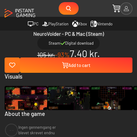
PC
PlayStation
Xbox
Nintendo
NeuroVoider - PC & Mac (Steam)
Steam
Digital download
7.40 kr.
105 kr.
-93%
Add to cart
Visuals
About the game
Ingen gennemgang er
--
blevet skrevet endnu