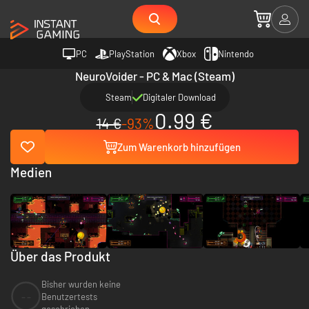
PC
PlayStation
Xbox
Nintendo
NeuroVoider - PC & Mac (Steam)
Steam
Digitaler Download
0.99 €
14 €
-93%
Zum Warenkorb hinzufügen
Medien
Über das Produkt
Bisher wurden keine
--
Benutzertests
geschrieben