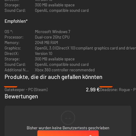
einmal auf deinen 4K-Monitor.
Storage:
300 MB available space
Kraftvolle düstere Synthie-Klänge von Dan Terminus. Mögen deine
Sound Card:
OpenAL compatible sound card
Ohren dem Beat standhalten.
Empfohlen
*
OS *:
Microsoft Windows 7
Processor:
Dual-core 2Ghz CPU
Memory:
2048 MB RAM
Graphics:
OpenGL 3.0 (DirectX 10) compliant graphics card and driver
DirectX:
Version 10
Storage:
300 MB available space
Sound Card:
OpenAL compatible sound card
Additional Notes:
Xbox 360 controller recommended
Produkte, die dir auch gefallen könnten
-80%
-38%
2.99 €
Gatekeeper - PC (Steam)
Deadzone: Rogue - P
Bewertungen
--
Bisher wurden keine Benutzertests geschrieben