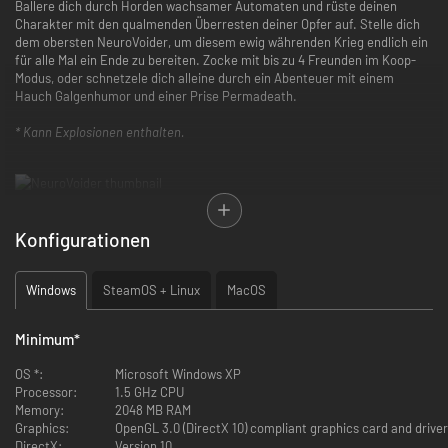
Ballere dich durch Horden wachsamer Automaten und rüste deinen
Charakter mit den qualmenden Überresten deiner Opfer auf. Stelle dich
dem obersten NeuroVoider, um diesem ewig währenden Krieg endlich ein
für alle Mal ein Ende zu bereiten. Zocke mit bis zu 4 Freunden im Koop-
Modus, oder schnetzele dich alleine durch ein Abenteuer mit einem
Hauch Galgenhumor und einer Prise Permadeath.
* Kann Explosionen enthalten.
Features
Konfigurationen
Actiongeladener Top-Down-Shooter. Kann Explosionen enthalten.
Lokaler Mehrspielermodus für bis zu 4 Spieler. Totale Koop-Randale.
Windows
SteamOS + Linux
MacOS
Prozedural generierte Inhalte und Gefahren. Ein paar Game Overs
stören dich hoffentlich nicht.
8736 einzigartige Gegner, die es zu vernichten gilt. Ja, wir haben
Minimum
*
nachgezählt.
Fette Loot-Beute, mit der du deinen Charakter anpassen kannst.
OS *:
Microsoft Windows XP
Zerberste deine Feinde mit dieser „Double-Twin-Plasma-Shotgun
Processor:
1.5 GHz CPU
des Verderbens“, die du gerade gedropped hast.
Memory:
2048 MB RAM
Gigantische Bosse, bei denen du zeigen kannst, wie gut du
Graphics:
OpenGL 3.0 (DirectX 10) compliant graphics card and driver
ausweichen kannst. Mit hoher Wahrscheinlichkeit passen sie nicht
DirectX:
Version 10