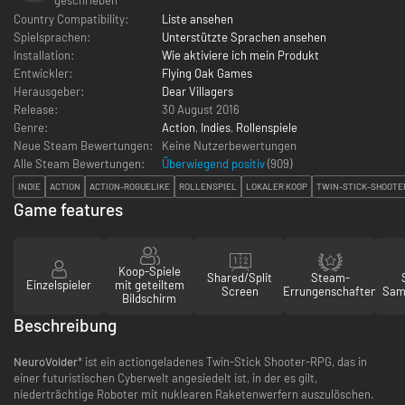
Country Compatibility:
Liste ansehen
Spielsprachen:
Unterstützte Sprachen ansehen
Installation:
Wie aktiviere ich mein Produkt
Entwickler:
Flying Oak Games
Herausgeber:
Dear Villagers
Release:
30 August 2016
Genre:
Action
,
Indies
,
Rollenspiele
Neue Steam Bewertungen:
Keine Nutzerbewertungen
Alle Steam Bewertungen:
Überwiegend positiv
(
909
)
INDIE
ACTION
ACTION-ROGUELIKE
ROLLENSPIEL
LOKALER KOOP
TWIN-STICK-SHOOTE
Game features
Koop-Spiele
Shared/Split
Steam-
Einzelspieler
mit geteiltem
Screen
Errungenschaften
Sam
Bildschirm
Beschreibung
NeuroVoider
* ist ein actiongeladenes Twin-Stick Shooter-RPG, das in
einer futuristischen Cyberwelt angesiedelt ist, in der es gilt,
niederträchtige Roboter mit nuklearen Raketenwerfern auszulöschen.