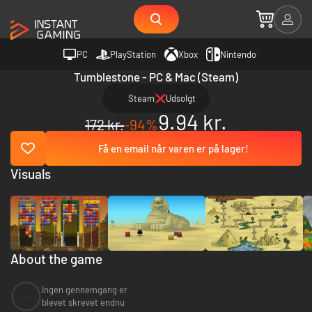
PC
PlayStation
Xbox
Nintendo
Tumblestone - PC & Mac (Steam)
Steam
Udsolgt
9.94 kr.
172 kr.
-94%
Få en email når varen er på lager!
Visuals
About the game
Ingen gennemgang er
--
blevet skrevet endnu