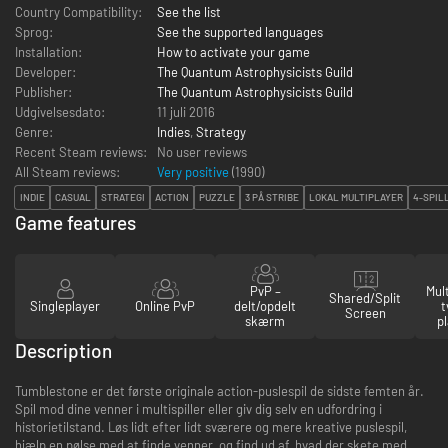
Country Compatibility:
See the list
Sprog:
See the supported languages
Installation:
How to activate your game
Developer:
The Quantum Astrophysicists Guild
Publisher:
The Quantum Astrophysicists Guild
Udgivelsesdato:
11 juli 2016
Genre:
Indies
,
Strategy
Recent Steam reviews:
No user reviews
All Steam reviews:
Very positive
(
1990
)
INDIE
CASUAL
STRATEGI
ACTION
PUZZLE
3 PÅ STRIBE
LOKAL MULTIPLAYER
4-SPIL
Game features
PvP –
Mul
Shared/Split
Singleplayer
Online PvP
delt/opdelt
t
Screen
skærm
p
Description
Tumblestone er det første originale action-puslespil de sidste femten år.
Spil mod dine venner i multispiller eller giv dig selv en udfordring i
historietilstand. Løs lidt efter lidt sværere og mere kreative puslespil,
hjælp en pølse med at finde venner, og find ud af, hvad der skete med