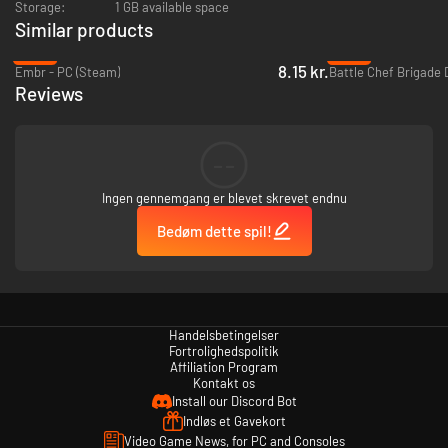
Storage:
1 GB available space
Similar products
-95%
-93%
8.15 kr.
Embr - PC (Steam)
Reviews
--
Ingen gennemgang er blevet skrevet endnu
Bedøm dette spil!
Handelsbetingelser
Fortrolighedspolitik
Affiliation Program
Kontakt os
Install our Discord Bot
Indløs et Gavekort
Video Game News, for PC and Consoles