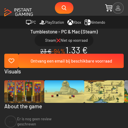
PC
PlayStation
Xbox
Nintendo
Tumblestone - PC & Mac (Steam)
Steam
Niet op voorraad
1.33 €
23 €
-94%
Ontvang een email bij beschikbare voorraad
Visuals
About the game
Er is nog geen review
--
geschreven