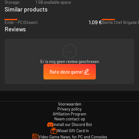
Storage:
1 GB available space
Similar products
-95%
-93%
1.09 €
Embr - PC (Steam)
Battle Chef Brigade 
Reviews
--
Er is nog geen review geschreven
Rate deze game!
Voorwaarden
Privacy policy
Affiliation Program
Neem contact op
Install our Discord Bot
Wissel Gift Card in
Video Game News, for PC and Consoles