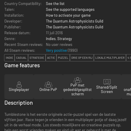
Country Compatibility:
See the list
Talen:
See the supported languages
Installation:
How to activate your game
Developer:
The Quantum Astrophysicists Guild
Publisher:
The Quantum Astrophysicists Guild
Release datum:
11 juli 2016
Genre:
Indies
,
Strategy
Recent Steam reviews:
No user reviews
All Steam reviews:
Very positive
(
1990
)
INDIE
CASUAL
STRATEGIE
ACTIE
PUZZEL
DRIE OP EEN RIJ
LOKALE MULTIPLAYER
4 
Game features
PvP met
Shared/Split
Singleplayer
Online PvP
gedeeld/gesplitst
onaf
Screen
scherm
mu
Description
Tumblestone is het eerste originele actie-puzzel spel van de laatste
vijftien jaar. Race tegen je vrienden in een multiplayer potje of daag jezelf
uit in de verhaal mode. Los steeds moeilijkere en creatieve puzzels op,
help een worst vrienden maken en vind uit wat er gebeurd is met de