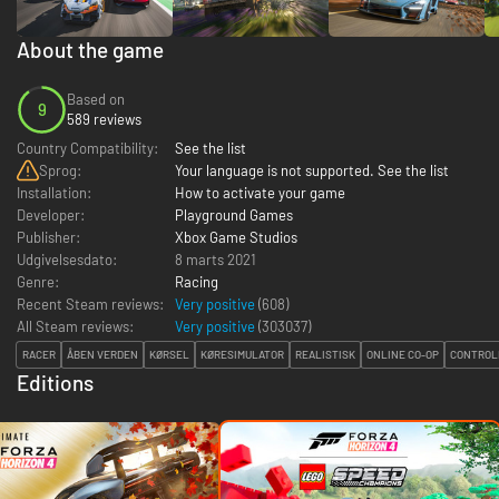
About the game
Based on
9
589 reviews
Country Compatibility:
See the list
Sprog:
Your language is not supported. See the list
Installation:
How to activate your game
Developer:
Playground Games
Publisher:
Xbox Game Studios
Udgivelsesdato:
8 marts 2021
Genre:
Racing
Recent Steam reviews:
Very positive
(608)
All Steam reviews:
Very positive
(
303037
)
RACER
ÅBEN VERDEN
KØRSEL
KØRESIMULATOR
REALISTISK
ONLINE CO-OP
CONTROL
Editions