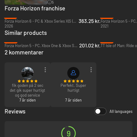
5
Udforsk det smukke og historiske Storbritannien
Forza Horizon franchise
Sådan har du aldrig set Storbritannien. Oplev søer, dale, slotte og
betagende natur alle i spektakulær originalgrafik i 4K og HDR.
-31%
-62%
363.25 kr.
Forza Horizon 6 - PC & Xbox Series X|S (Microsoft Store)
2026
2021
Similar products
-62%
-92%
201.02 kr.
Forza Horizon 5 - PC, Xbox One & Xbox Series X|S (Microsoft Store)
2 kommentarer
fik goden på 2 sec
Perfekt. Super
det gik super hurtigt
hurtigt
og god service
7 år siden
7 år siden
Reviews
All languages
9