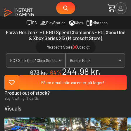
PC
PlayStation
Xbox
Nintendo
Forza Horizon 4 + LEGO Speed Champions - PC, Xbox One
& Xbox Series X|S (Microsoft Store)
Microsoft Store
Udsolgt
PC / Xbox One / Xbox Series X|S
Bundle Pack
244.98 kr.
673 kr.
-64%
Få en email når varen er på lager!
Product out of stock?
Buy it with gift cards
Visuals