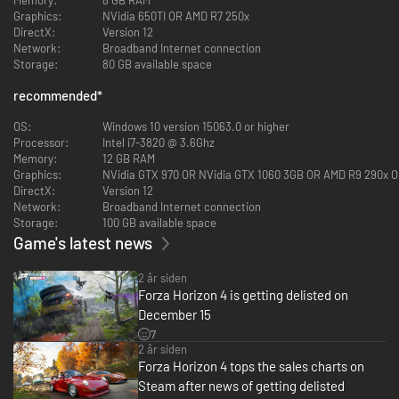
Graphics:
NVidia 650TI OR AMD R7 250x
DirectX:
Version 12
Network:
Broadband Internet connection
Storage:
80 GB available space
recommended
*
Kør racerløb. Lav stunts. Vær kreativ. Tag på eventyr.
I den nye åbne kampagne får alle dine handlinger indflydelse på dit spil.
OS:
Windows 10 version 15063.0 or higher
Processor:
Intel i7-3820 @ 3.6Ghz
Memory:
12 GB RAM
Graphics:
NVidia GTX 970 OR NVidia GTX 1060 3GB OR AMD R9 290x 
DirectX:
Version 12
Network:
Broadband Internet connection
Storage:
100 GB available space
Game's latest news
Udforsk en fælles verden
Rigtige spillere befolker din verden. Når tiden går, og vejret og årstiderne
2 år siden
ændrer sig, oplever alle spillerne det på samme tid.
Forza Horizon 4 is getting delisted on
December 15
7
2 år siden
Forza Horizon 4 tops the sales charts on
Steam after news of getting delisted