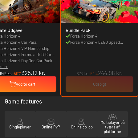
ate Udgave
Bundle Pack
za Horizon 4
Forza Horizon 4
za Horizon 4 Car Pass
Forza Horizon 4 LEGO Speed
za Horizon 4 VIP Membership
Champions (DLC)
za Horizon 4 Formula Drift Car
k
za Horizon 4 Day One Car Pack
 more
325.12 kr.
244.98 kr.
649 kr.
-50%
673 kr.
-64%
Add to cart
Udsolgt
Game features
Multiplayer på
Singleplayer
Online PvP
Online co-op
tværs af
platforme