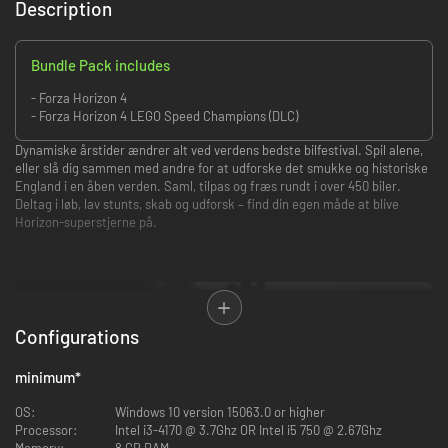
Description
Bundle Pack includes
- Forza Horizon 4
- Forza Horizon 4 LEGO Speed Champions (DLC)
Dynamiske årstider ændrer alt ved verdens bedste bilfestival. Spil alene,
eller slå dig sammen med andre for at udforske det smukke og historiske
England i en åben verden. Saml, tilpas og fræs rundt i over 450 biler.
Deltag i løb, lav stunts, skab og udforsk – find din egen måde at blive
Horizon-superstjerne på.
Configurations
minimum
*
Saml over 450 biler
Glæd dig til den største og mest alsidige Horizon-billiste til dato med over
OS:
Windows 10 version 15063.0 or higher
100 licenserede producenter.
Processor:
Intel i3-4170 @ 3.7Ghz OR Intel i5 750 @ 2.67Ghz
Memory:
8 GB RAM