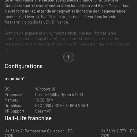
Combines kontrol over planeten siden hændelsen ved Black Mesa er kun
blevet forstærket, efter de er begyndt at indhegne de tilbageværende
mennesker i byerne. Blandt dem er der nogle af verdens førende
forskere: dig og din far, Dr. Eli Vance.
Som grundlæggere af en ny modstandsgruppe har I fortsat jeres
hemmelige forskningsaktiviteter og udført kritisk research, der har
resulteret i uvurderlige værktøjer til de få mennesker, der er modige nok
til at trodse Combine.
Hver dag lærer I mere om jeres fjende, og hver dag prøver I at finde dens
Configurations
svagheder.
OM GAMEPLAY I VR:
minimum
*
Valves tilbagevenden til Half-Life-universet, der startede det hele, blev
OS:
Windows 10
bygget fra bunden af til virtual reality. VR blev bygget til at muliggøre
Processor:
Core i5-7500 / Ryzen 5 1600
gameplayet, der er Half-Lifes hjerteblod.
Memory:
12 GB RAM
Graphics:
GTX 1060 / RX 580 - 6GB VRAM
Bliv opslugt i en verden, hvor du kan udforske og påvirke et interaktivt
VR Support:
SteamVR
miljø, løse puzzles og deltage i blodige kampe.
Half-Life franchise
Læn dig for at sigte uden om en ødelagt væg og under en barnacle for at
Half-Life 2: Remastered Collection - PC
Half-Life 2 RTX - PC 
foretage et vovet skud. Gennemrod hylder for at finde helingssprøjter og
2026
2025