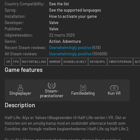
Country Compatibility:
See the list
Sprog:
See the supported languages
Installation:
How to activate your game
Developer:
Valve
Publisher:
Valve
Udgivelsesdato:
22 marts 2020
Genre:
Action
,
Adventure
Recent Steam reviews:
Overwhelmingly positive
(519)
All Steam reviews:
Overwhelmingly positive
(
104909
)
VR
FPS
RIG FORTÆLLING
HORROR
KVINDELIG HELT
SKYDESPIL
FØRSTEPERSON
ACT
Game features
Steam-
Singleplayer
Familiedeling
Kun VR
præstationer
Description
Half-Life: Alyx er Valves tilbagevenden til Half-Life-serien i VR. Det er
historien om en umulig kamp mod en ondsindet alienrace kendt som
Combine, der foregår mellem begivenhederne i Half-Life og Half-Life 2.
Du er Alyx Vance, menneskehedens eneste chance for at overleve.