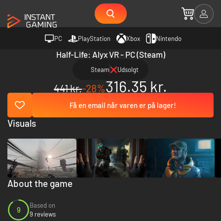
PC
PlayStation
Xbox
Nintendo
Half-Life: Alyx VR - PC (Steam)
Steam
Udsolgt
316.35 kr.
441 kr.
-28%
Få en email når varen er på lager!
Visuals
About the game
Based on
9
9 reviews