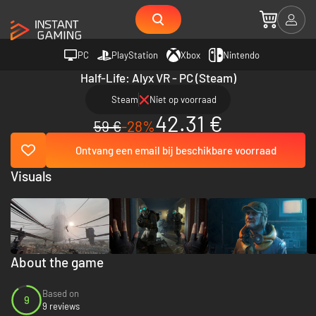
PC
PlayStation
Xbox
Nintendo
Half-Life: Alyx VR - PC (Steam)
Steam
Niet op voorraad
42.31 €
59 €
-28%
Ontvang een email bij beschikbare voorraad
Visuals
About the game
Based on
9
9 reviews