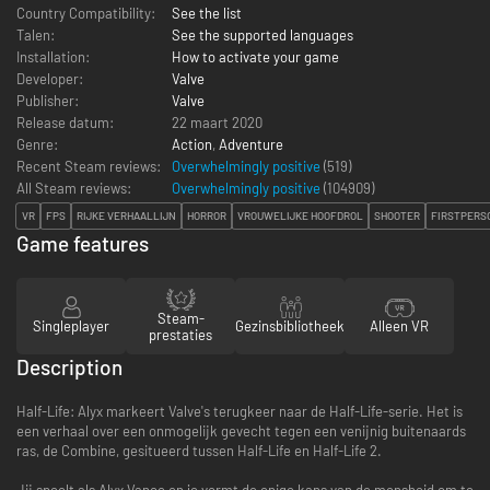
Country Compatibility:
See the list
Talen:
See the supported languages
Installation:
How to activate your game
Developer:
Valve
Publisher:
Valve
Release datum:
22 maart 2020
Genre:
Action
,
Adventure
Recent Steam reviews:
Overwhelmingly positive
(519)
All Steam reviews:
Overwhelmingly positive
(
104909
)
VR
FPS
RIJKE VERHAALLIJN
HORROR
VROUWELIJKE HOOFDROL
SHOOTER
FIRSTPERS
Game features
Steam-
Singleplayer
Gezinsbibliotheek
Alleen VR
prestaties
Description
Half-Life: Alyx markeert Valve's terugkeer naar de Half-Life-serie. Het is
een verhaal over een onmogelijk gevecht tegen een venijnig buitenaards
ras, de Combine, gesitueerd tussen Half-Life en Half-Life 2.
Jij speelt als Alyx Vance en je vormt de enige kans van de mensheid om te