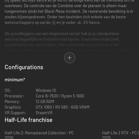
overleven. De controle van de Combine over de planeet is alleen maar
toegenomen sinds het Black Mesa-incident. De resterende bevolking is in
steden bijeengedreven. Onder hen bevinden zich enkele van de beste
wetenschappers op aarde: jij en je vader, dr. Eli Vance.
Als grondleggers van een beginnend verzet heb je je clandestiene
wetenschappelijke activiteiten voortgezet. Essentieel onderzoek,
ontwikkeling van werktuigen: jullie onderzoek is cruciaal voor het
handjevol zielen dapper genoeg om het op te nemen tegen de Combine.
Elke dag leer je meer over je vijand en elke dag werk je aan het vinden
Configurations
van een zwakke plek.
OVER GAMEPLAY IN VR:
minimum
*
Valve's terugkeer naar het Half-Life-universum, waar het allemaal begon,
OS:
Windows 10
werd van a tot z speciaal ontworpen voor virtual reality. VR werd gemaakt
Processor:
Core i5-7500 / Ryzen 5 1600
voor het soort gameplay die het kloppend hart vormt van Half-Life.
Memory:
12 GB RAM
Graphics:
GTX 1060 / RX 580 - 6GB VRAM
Dompel jezelf onder in diepe interacties met de omgeving, in het oplossen
VR Support:
SteamVR
van puzzels, het verkennen van de wereld en in viscerale gevechten.
Half-Life franchise
Leun om van achter een gebroken muur en onder een tongtakel om een
Half-Life 2: Remastered Collection - PC
Half-Life 2 RTX - PC 
onmogelijk schot te maken. Snuffel door de schappen om een
2026
2025