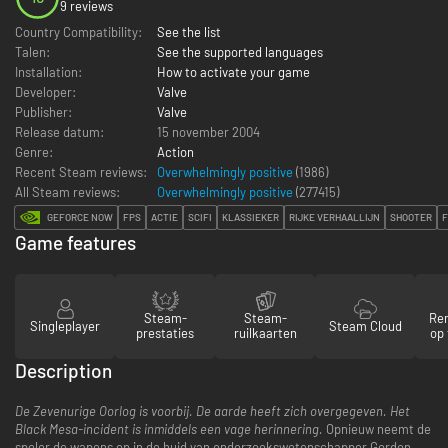
9 reviews
Country Compatibility:
See the list
Talen:
See the supported languages
Installation:
How to activate your game
Developer:
Valve
Publisher:
Valve
Release datum:
15 november 2004
Genre:
Action
Recent Steam reviews:
Overwhelmingly positive
(1986)
All Steam reviews:
Overwhelmingly positive
(
277415
)
GEFORCE NOW
FPS
ACTIE
SCIFI
KLASSIEKER
RIJKE VERHAALLIJN
SHOOTER
F
Game features
Steam-
Steam-
Re
Singleplayer
Steam Cloud
prestaties
ruilkaarten
op 
Description
De Zevenurige Oorlog is voorbij. De aarde heeft zich overgegeven. Het
Black Mesa-incident is inmiddels een vage herinnering.
Opnieuw neemt de
speler de wapens op in de huid van onderzoekswetenschapper Gordon