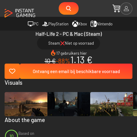
PC
PlayStation
Xbox
Nintendo
Half-Life 2 - PC & Mac (Steam)
Steam
Niet op voorraad
17 gebruikers hier
1.13 €
10 €
-88%
Ontvang een email bij beschikbare voorraad
Visuals
About the game
Based on
10