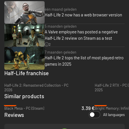
deathmatch zonder franje of probeer het teamspel Combine versus
Resistance. Slinger je vrienden een toilet naar hun hoofd. Doe het
één maand geleden
vandaag nog!
Inbegrepen in je Steam-bibliotheek bij aankoop van Half-Life
Half-Life 2 now has a web browser version
2.
5 maanden geleden
A Valve employee has posted a negative
Half-Life 2 review on Steam as a test
Steam Workshop
2
Speel volledige campagnes of vervang wapens, vijanden,
7 maanden geleden
gebruikersinterface en meer met door de community gemaakte inhoud.
Half-Life 2 tops the list of most played retro
games in 2025
Half-Life franchise
Half-Life 2: Remastered Collection - PC
Half-Life 2 RTX - PC 
2026
2025
Similar products
-83%
-80%
3.39 €
Black Mesa - PC (Steam)
Bright Memory: Infini
Reviews
All languages