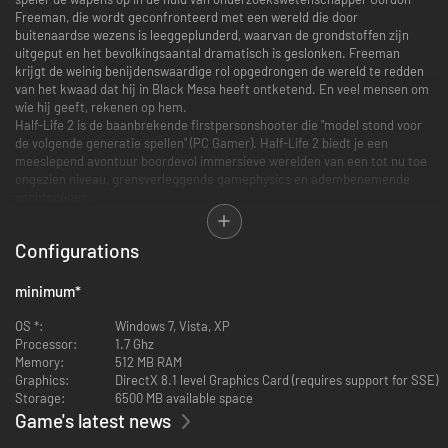
Freeman, die wordt geconfronteerd met een wereld die door
buitenaardse wezens is leeggeplunderd, waarvan de grondstoffen zijn
uitgeput en het bevolkingsaantal dramatisch is geslonken. Freeman
krijgt de weinig benijdenswaardige rol opgedrongen de wereld te redden
van het kwaad dat hij in Black Mesa heeft ontketend. En veel mensen om
wie hij geeft, rekenen op hem.
Half-Life 2 is de baanbrekende firstpersonshooter die "model stond voor
de volgende generatie spellen" (PC Gamer). Half-Life 2 biedt je een
meeslepend avontuur boordevol immersieve werelden van een tot nu toe
ongezien niveau, grensverleggende gamephysics en adembenemende
vechtscènes..
Bevat de uitbreidingen Half-Life 2 Episode One en Two
Configurations
Het verhaal van Half-Life 2 gaat verder in Episode One en Two, complete
Half-Life-avonturen die zich afspelen in de nasleep van het basisspel. Je
minimum
*
kunt ze via het hoofdmenu openen en als je er eentje hebt voltooid, ga je
automatisch door naar de volgende uitbreiding.
OS *:
Windows 7, Vista, XP
Processor:
1.7 Ghz
Memory:
512 MB RAM
Graphics:
DirectX 8.1 level Graphics Card (requires support for SSE)
Half-Life 2: Deathmatch
Storage:
6500 MB available space
Game's latest news
Snelle spelersacties in het universum van Half-Life 2! De gamephysics van
HL2 voegen een nieuwe dimensie toe aan het deathmatch-spel. Speel