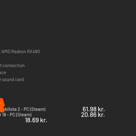
or AMD Radeon RX480
t connection
pace
e sound card
%
%
61.98 kr.
obilista 2 - PC (Steam)
20.86 kr.
 18 - PC (Steam)
18.69 kr.