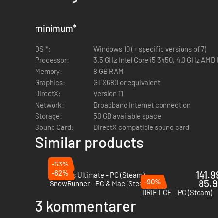
• De dynamisk overflade- og vejreffekter påvirker bilernes o
• Løb på løst underlag (is, jord, mudder)
minimum
*
• Hel døgncyklus med vejrforhold og årstidsforhold i realtid
• Brugervenlig styring vha. gamepad & rat
OS *:
Windows 10 (+ specific versions of 7)
• Førende i klassen inden for Esport, herunder onlinemeste
Processor:
3.5 GHz Intel Core i5 3450, 4.0 GHz AM
Memory:
8 GB RAM
Graphics:
GTX680 or equivalent
DirectX:
Version 11
Network:
Broadband Internet connection
Storage:
50 GB available space
Sound Card:
DirectX compatible sound card
Similar products
-53%
-62%
141.9
Le Mans Ultimate - PC (Steam)
-90%
85.9
SnowRunner - PC & Mac (Steam)
DRIFT CE - PC (Steam)
3 kommentarer