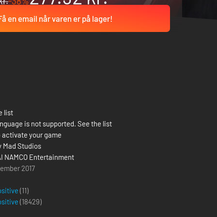
kr.
-38%
Få en email når varen er på lager!
 list
nguage is not supported. See the list
 activate your game
ly Mad Studios
I NAMCO Entertainment
tember 2017
g
ositive
(11)
ositive
(
18429
)