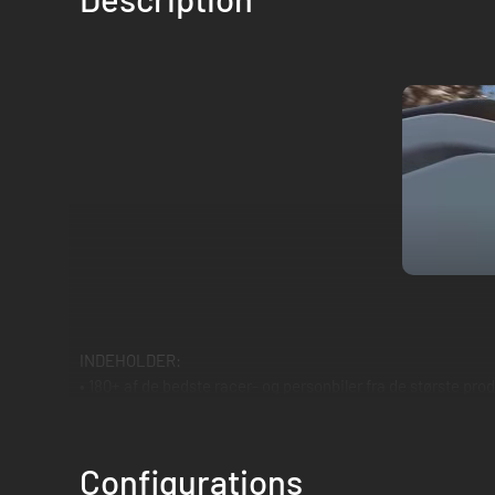
INDEHOLDER:
• 180+ af de bedste racer- og personbiler fra de største pro
• Fuld understøttelse af 12K & VR
• Testet af professionelle kørere og gamere, så man får ægt
• Karrierefremskridt som i den ægte vare
Configurations
• Helt nye løb (IndyCar, Oval Racing, rallycross) slutter sig ti