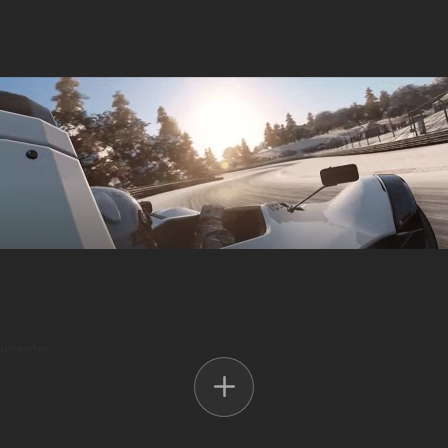
ducenter
e styring
l gamle favoritter, inkl. GT3