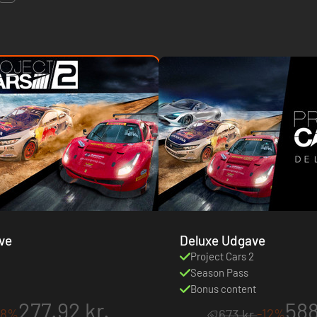
ve
Deluxe Udgave
Project Cars 2
Season Pass
Bonus content
277.92 kr.
588
38%
-12%
673 kr.