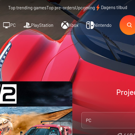
Dagens tilbud
Top trending games
Top pre-orders
Upcoming
PC
PlayStation
Xbox
Nintendo
Proje
PC