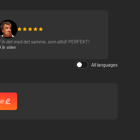
Fik det med det samme, som altid! PERFEKT!
9 år siden
All languages
l!