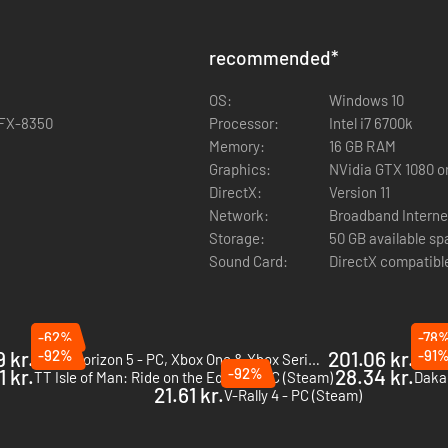
pførsel og styring
recommended
*
OS:
Windows 10
rskaber
D FX-8350
Processor:
Intel i7 6700k
Memory:
16 GB RAM
Graphics:
NVidia GTX 1080 
DirectX:
Version 11
Network:
Broadband Interne
Storage:
50 GB available s
Sound Card:
DirectX compatibl
-62%
-78
9 kr.
-92%
201.06 kr.
-91
Forza Horizon 5 - PC, Xbox One & Xbox Series X|S (Microsoft Store)
Autom
1 kr.
-92%
28.34 kr.
TT Isle of Man: Ride on the Edge 3 - PC (Steam)
Dakar
21.61 kr.
V-Rally 4 - PC (Steam)