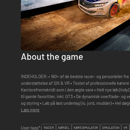
About the game
INDEHOLDER: • 180+ af de bedste racer- og personbiler fra de største producenter • Fuld
understøttelse af 12K & VR • Testet af professionelle kører
Karrierefremskridt som i den ægte vare • Helt nye løb (IndyCa
til gamle favoritter, inkl. GT3 • De dynamisk overflade- og v
og styring • Løb på løst underlag (is, jord, mudder) • Hel dø
Læs mere
User tags*:
RACER
KØRSEL
KØRESIMULATOR
SIMULATION
VR