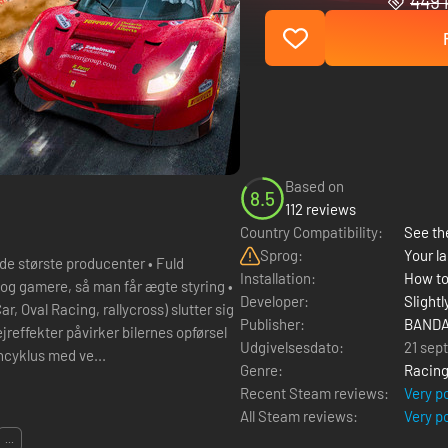
449 
Based on
8.5
112 reviews
Country Compatibility:
See the
Sprog:
Your la
Installation:
How to
e og gamere, så man får ægte styring •
Developer:
Slight
r, Oval Racing, rallycross) slutter sig
Publisher:
BANDA
ejreffekter påvirker bilernes opførsel
Udgivelsesdato:
21 sep
gncyklus med ve...
Genre:
Racin
Recent Steam reviews:
Very p
All Steam reviews:
Very p
...