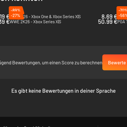
HEITEN UNTER https://www.easports.com/madden-nfl/game-disc
-89%
-70
19 €
-27%
8.69 €
-56
NBA 2K26 - Xbox One & Xbox Series X|S
F1 25
39 €
50.99 €
WWE 2K26 - Xbox Series X|S
PGA T
ügend Bewertungen, um einen Score zu berechnen
Bewerte 
Es gibt keine Bewertungen in deiner Sprache