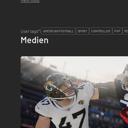
Mehr Infos
User tags*:
AMERICAN FOOTBALL
SPORT
CONTROLLER
PVP
RE
Medien