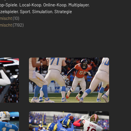
op-Spiele
,
Local-Koop
,
Online-Koop
,
Multiplayer
,
zelspieler
,
Sport
,
Simulation
,
Strategie
mischt
(10)
mischt
(
7192
)