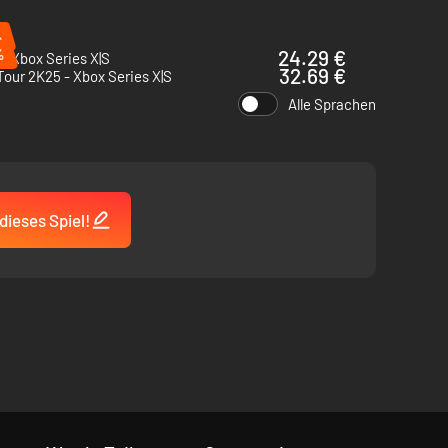
laimers.
%
%
24.29 €
 - Xbox Series X|S
32.69 €
our 2K25 - Xbox Series X|S
Alle Sprachen
dieses Spiel!