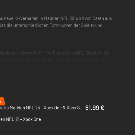
 Das neue KI-Verhalten in Madden NFL 22 wird von Daten aus
 das die unterschiedlichen Formkurven der Spieler und
hl. Nutze Heimvorteil*-Modifikatoren in NFL-Stadien, die
 auf dem Spielfeld und Spielerpersönlichkeiten für noch
ewöhnst. Spiele auf dem Spielfeld wie ein echter
Dank der neuen vereinheitlichten Systeme für den
%
lasse und Körperbau für deinen Avatar, die am besten zu
61.99 €
EA Sports Madden NFL 25 - Xbox One & Xbox Series X|S
d gib deine Fähigkeitspunkte strategisch aus, um deinen
en NFL 21 - Xbox One
ände erworben werden kann.