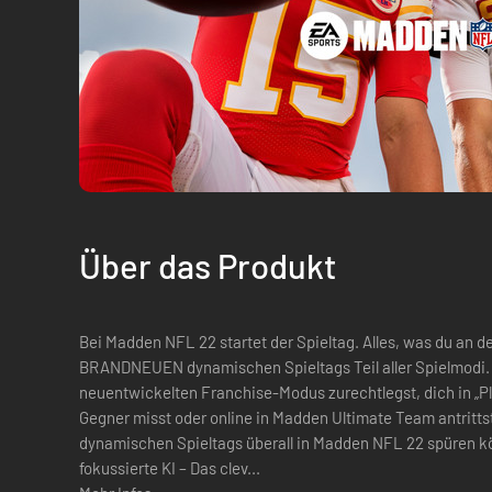
Über das Produkt
Bei Madden NFL 22 startet der Spieltag. Alles, was du an de
BRANDNEUEN dynamischen Spieltags Teil aller Spielmodi. Egal, ob du dir eine Strategie für de
neuentwickelten Franchise-Modus zurechtlegst, dich in „Pl
Gegner misst oder online in Madden Ultimate Team antrittst
dynamischen Spieltags überall in Madden NFL 22 spüren können. „Next Gen Stats“ –
fokussierte KI – Das clev...