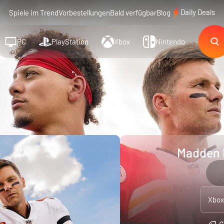
Daily Deals
Spiele im Trend
Vorbestellungen
Bald verfügbar
Blog
PC
PlayStation
Xbox
Nintendo
Madden N
Xbox