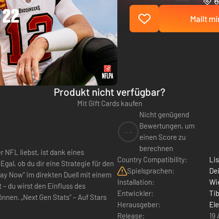
6
Mailt mi
Produkt nicht verfügbar?
Mit Gift Cards kaufen
Nicht genügend
Bewertungen, um
--
einen Score zu
berechnen
r NFL liebst, ist dank eines
Country Compatibility:
Li
n
Spielsprachen:
Dei
ay Now“ im direkten Duell mit einem
Installation:
Wie
 – du wirst den Einfluss des
Entwickler:
Ti
 Auf Stars
Herausgeber:
Ele
Release:
19 