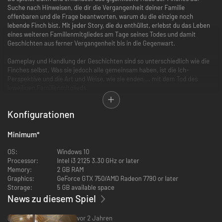
Suche nach Hinweisen, die dir die Vergangenheit deiner Familie
offenbaren und die Frage beantworten, warum du die einzige noch
lebende Finch bist. Mit jeder Story, die du enthüllst, erlebst du das Leben
eines weiteren Familienmitgliedes am Tage seines Todes und damit
Geschichten aus ferner Vergangenheit bis in die Gegenwart.
Gameplay und Handlung der Geschichten sind so unterschiedlich wie die
Finches selbst. Was sie jedoch alle gemeinsam haben, ist die Ich-
Perspektive und die Art und Weise, wie sie enden … mit dem Tod des
jeweiligen Familienmitglieds.
Letztlich ist es ein Spiel, das uns die Demut und das Erstaunen über die
Konfigurationen
unermessliche und unbegreifliche Welt um uns herum erfahren lässt.
Entwickelt von Giant Sparrow, dem Team hinter dem Ego-Malspiel
The
Minimum
*
Unfinished Swan
(
Der unvollendete Schwan
).
OS:
Windows 10
Processor:
Intel i3 2125 3.30 GHz or later
Memory:
2 GB RAM
Graphics:
GeForce GTX 750/AMD Radeon 7790 or later
Storage:
5 GB available space
News zu diesem Spiel
vor 2 Jahren