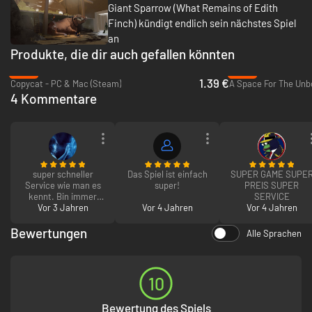
Giant Sparrow (What Remains of Edith
Finch) kündigt endlich sein nächstes Spiel
an
Produkte, die dir auch gefallen könnten
-91%
-81%
1.39 €
Copycat - PC & Mac (Steam)
A Space For The Unb
4 Kommentare
super schneller
Das Spiel ist einfach
SUPER GAME SUPE
Service wie man es
super!
PREIS SUPER
kennt. Bin immer
SERVICE
sehr zufrieden :)
Vor 3 Jahren
Vor 4 Jahren
Vor 4 Jahren
Bewertungen
Alle Sprachen
10
Bewertung des Spiels