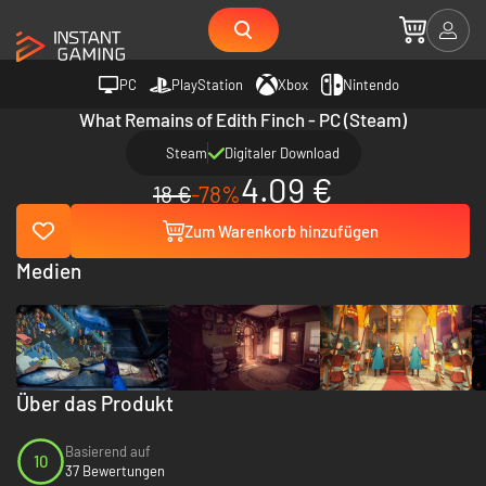
PC
PlayStation
Xbox
Nintendo
What Remains of Edith Finch - PC (Steam)
Steam
Digitaler Download
4.09 €
18 €
-78%
Zum Warenkorb hinzufügen
Medien
Über das Produkt
Basierend auf
10
37 Bewertungen