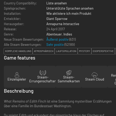
Country Compatibility:
Liste ansehen
Spielsprachen:
Unterstützte Sprachen ansehen
Installation:
Wie aktiviere ich mein Produkt
Entwickler:
Giant Sparrow
Herausgeber:
Annapurna Interactive
Release:
24 April 2017
Genre:
Abenteuer
,
Indies
Neue Steam Bewertungen:
Äußerst positiv
(631)
Alle Steam Bewertungen:
Sehr positiv
(
52189
)
KOMPLEXE HANDLUNG
ATMOSPHÄRISCH
LAUFSIMULATION
MYSTERY
EGOPERSPEKTIVE
Game features
Re
Steam-
Steam-
Einzelspieler
Steam Cloud
Errungenschaften
Sammelkarten
Beschreibung
What Remains of Edith Finch
ist eine Sammlung mysteriöser Erzählungen
über eine Familie im Bundesstaat Washington.
Du spielst Edith und erkundest das gigantische Haus der Finches auf