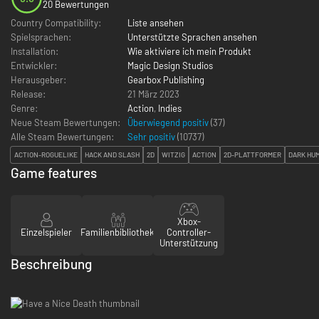
20 Bewertungen
Country Compatibility:
Liste ansehen
Spielsprachen:
Unterstützte Sprachen ansehen
Installation:
Wie aktiviere ich mein Produkt
Entwickler:
Magic Design Studios
Herausgeber:
Gearbox Publishing
Release:
21 März 2023
Genre:
Action
,
Indies
Neue Steam Bewertungen:
Überwiegend positiv
(37)
Alle Steam Bewertungen:
Sehr positiv
(
10737
)
ACTION-ROGUELIKE
HACK AND SLASH
2D
WITZIG
ACTION
2D-PLATTFORMER
DARK HU
Game features
Xbox-
Einzelspieler
Familienbibliothek
Controller-
Unterstützung
Beschreibung