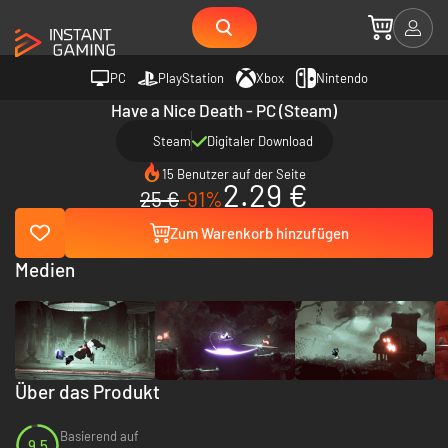
PC
PlayStation
Xbox
Nintendo
Have a Nice Death - PC (Steam)
Steam
Digitaler Download
15 Benutzer auf der Seite
2.29 €
25 €
-91%
Zum Warenkorb hinzufügen
Medien
Über das Produkt
Basierend auf
9.5