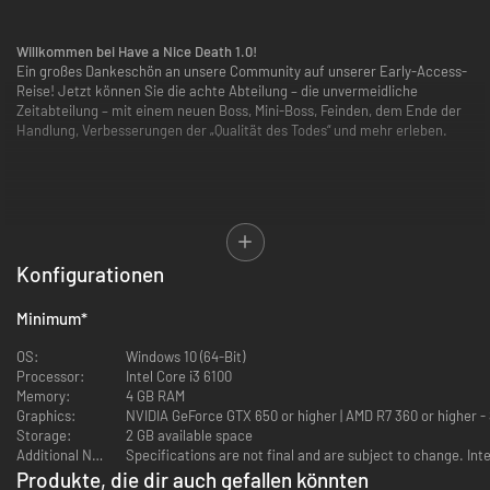
Willkommen bei Have a Nice Death 1.0!
Ein großes Dankeschön an unsere Community auf unserer Early-Access-
Reise! Jetzt können Sie die achte Abteilung – die unvermeidliche
Zeitabteilung – mit einem neuen Boss, Mini-Boss, Feinden, dem Ende der
Handlung, Verbesserungen der „Qualität des Todes“ und mehr erleben.
Konfigurationen
Minimum
*
OS:
Windows 10 (64-Bit)
Processor:
Intel Core i3 6100
Memory:
4 GB RAM
Graphics:
NVIDIA GeForce GTX 650 or high
Storage:
2 GB available space
Additional Notes:
Specifications are not final and are subject to change. Int
Willkommen zu Death Inc.
Produkte, die dir auch gefallen könnten
Entdecke und erkunde die schaurigen aber charmanten, bürokratischen