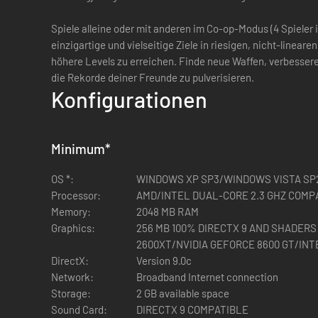
Spiele alleine oder mit anderen im Co-op-Modus (4 Spieler 
einzigartige und vielseitige Ziele in riesigen, nicht-line
höhere Levels zu erreichen. Finde neue Waffen, verbessere
die Rekorde deiner Freunde zu pulverisieren.
Konfigurationen
Minimum
*
OS *:
WINDOWS XP SP3/WINDOWS VISTA SP
Processor:
AMD/INTEL DUAL-CORE 2.3 GHZ COMP
Memory:
2048 MB RAM
Graphics:
256 MB 100% DIRECTX 9 AND SHADERS
2600XT/NVIDIA GEFORCE 8600 GT/INT
DirectX:
Version 9.0c
Network:
Broadband Internet connection
Storage:
2 GB available space
Sound Card:
DIRECTX 9 COMPATIBLE