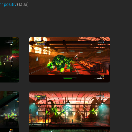
r positiv
(
1306
)