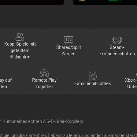
Koop-Spiele mit
Shared/Split
Steam-
geteiltem
Screen
Errungenschaften
Bildschirm
ay auf
Remote Play
Xbox-
Familienbibliothek
äten
Together
Unte
n Humor eines echten 2,5-D-Side-Scrollers!
hule, um die Party ihres Lebens zu feiern, und enden in einer Geisters