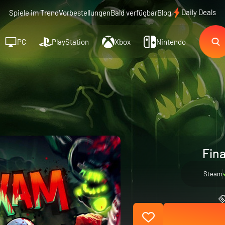
Daily Deals
Spiele im Trend
Vorbestellungen
Bald verfügbar
Blog
PC
PlayStation
Xbox
Nintendo
Fina
Steam