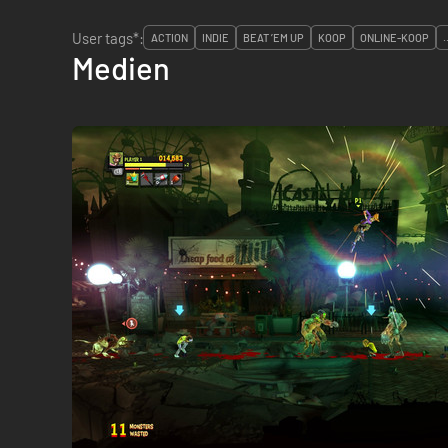
User tags*:
ACTION
INDIE
BEAT ’EM UP
KOOP
ONLINE-KOOP
.
Medien