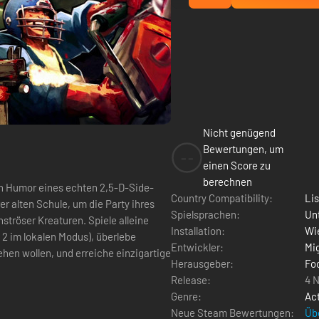
Nicht genügend
Bewertungen, um
--
einen Score zu
berechnen
en Humor eines echten 2,5-D-Side-
Country Compatibility:
Li
Spielsprachen:
Un
reaturen. Spiele alleine
Installation:
Wie
 2 im lokalen Modus), überlebe
Entwickler:
Mi
ehen wollen, und erreiche einzigartige
Herausgeber:
Fo
Release:
4 
Genre:
Ac
Neue Steam Bewertungen:
Üb