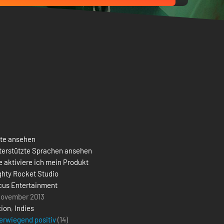
ste ansehen
terstützte Sprachen ansehen
 aktiviere ich mein Produkt
ghty Rocket Studio
cus Entertainment
November 2013
tion
,
Indies
erwiegend positiv
(14)