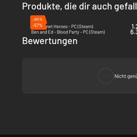
Produkte, die dir auch gefa
-95%
-57%
1.
Big Helmet Heroes - PC (Steam)
6.
Ben and Ed - Blood Party - PC (Steam)
Bewertungen
--
Nicht gen