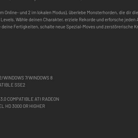
im Online- und 2 im lokalen Modus), überlebe Monsterhorden, die dir d
aren Levels. Wähle deinen Charakter, erziele Rekorde und erforsche jede
 deine Fertigkeiten, schalte neue Spezial-Moves und zerstörerische K
2/WINDOWS 7/WINDOWS 8
ATIBLE SSE2
 3.0 COMPATIBLE ATI RADEON
EL HD 3000 OR HIGHER