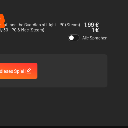
%
%
1.99 €
Croft and the Guardian of Light - PC (Steam)
1 €
y 30 - PC & Mac (Steam)
Alle Sprachen
dieses Spiel!