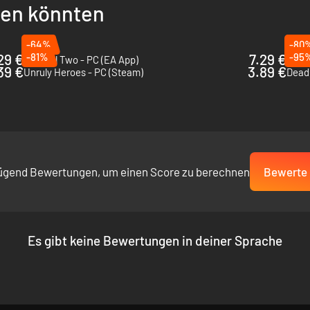
llen könnten
-64%
-80
29 €
-81%
7.29 €
-95
Unravel Two - PC (EA App)
Lara 
39 €
3.89 €
Unruly Heroes - PC (Steam)
Deadl
ügend Bewertungen, um einen Score zu berechnen
Bewerte 
Es gibt keine Bewertungen in deiner Sprache