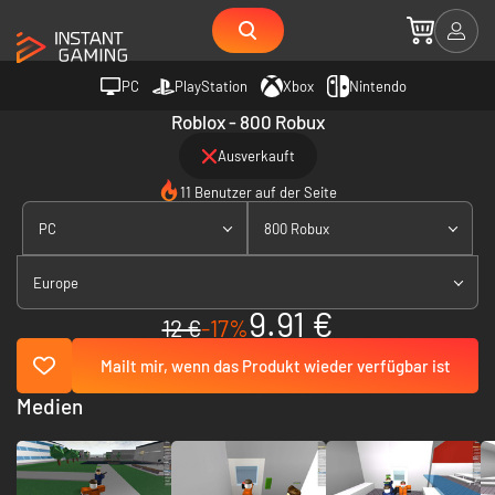
PC
PlayStation
Xbox
Nintendo
Roblox - 800 Robux
Ausverkauft
11 Benutzer auf der Seite
PC
800 Robux
Europe
9.91 €
12 €
-17%
Mailt mir, wenn das Produkt wieder verfügbar ist
Medien