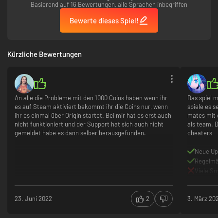
Basierend auf 16 Bewertungen, alle Sprachen inbegriffen
Bewerte dieses Spiel!
Kürzliche Bewertungen
An alle die Probleme mit den 1000 Coins haben wenn ihr
Das spiel 
es auf Steam aktiviert bekommt ihr die Coins nur, wenn
spiele es 
ihr es einmal über Origin startet. Bei mir hat es erst auch
mates mit d
nicht funktioniert und der Support hat sich auch nicht
als team. 
gemeldet habe es dann selber herausgefunden.
cheaters
Neue Up
Regelmä
Viele S
23. Juni 2022
2
3. März 20