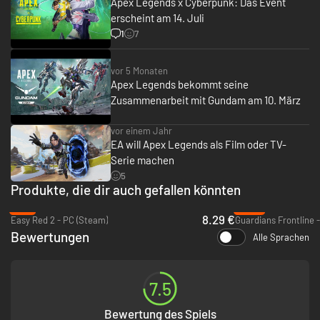
Apex Legends x Cyberpunk: Das Event
erscheint am 14. Juli
1
7
vor 5 Monaten
Apex Legends bekommt seine
Zusammenarbeit mit Gundam am 10. März
vor einem Jahr
EA will Apex Legends als Film oder TV-
Serie machen
5
Produkte, die dir auch gefallen könnten
-8%
-96%
8.29 €
Easy Red 2 - PC (Steam)
Guardians Frontline 
Bewertungen
Alle Sprachen
7.5
Bewertung des Spiels