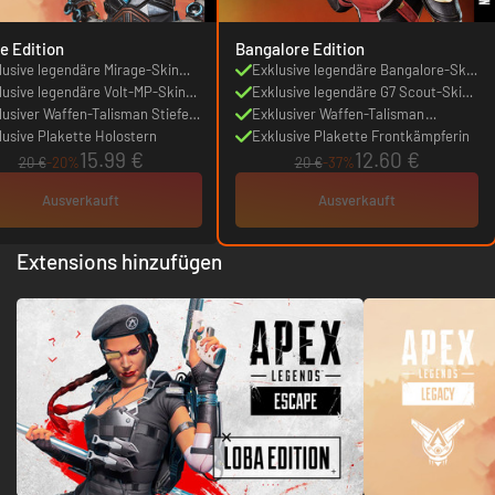
e Edition
Bangalore Edition
lusive legendäre Mirage-Skin
Exklusive legendäre Bangalore-Skin
 Showstopper
lusive legendäre Volt-MP-Skin
Supersoldat
Exklusive legendäre G7 Scout-Skin
 Kaminsims
lusiver Waffen-Talisman Stiefel
Treuer Gefährte
Exklusiver Waffen-Talisman
 so
lusive Plakette Holostern
Heldenmal
Exklusive Plakette Frontkämpferin
15.99 €
12.60 €
20 €
-20%
20 €
-37%
Ausverkauft
Ausverkauft
Extensions hinzufügen