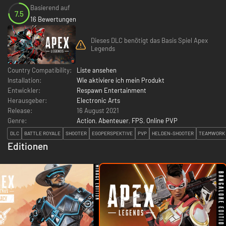
Basierend auf
7.5
16 Bewertungen
Dieses DLC benötigt das Basis Spiel Apex
Legends
Country Compatibility:
Liste ansehen
Installation:
Wie aktiviere ich mein Produkt
Entwickler:
Respawn Entertainment
Herausgeber:
Electronic Arts
Release:
16 August 2021
Genre:
Action
,
Abenteuer
,
FPS
,
Online PVP
DLC
BATTLE ROYALE
SHOOTER
EGOPERSPEKTIVE
PVP
HELDEN-SHOOTER
TEAMWORK
Editionen