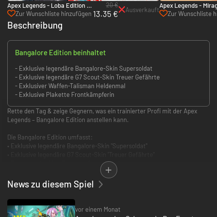
20 €
Apex Legends - Loba Edition -
Apex Legends - Mirag
Ausverkauft
13.35 €
PC (EA App)
- PC (EA App)
Zur Wunschliste hinzufügen
Zur Wunschliste 
Beschreibung
Bangalore Edition beinhaltet
- Exklusive legendäre Bangalore-Skin Supersoldat
- Exklusive legendäre G7 Scout-Skin Treuer Gefährte
- Exklusiver Waffen-Talisman Heldenmal
- Exklusive Plakette Frontkämpferin
Rette den Tag & zeige Gegnern, was ein trainierter Profi mit der Apex
Legends – Bangalore Edition anstellen kann.
Die Bangalore Edition umfasst:
• Exklusive legendäre Bangalore-Skin "Supersoldat"
• Exklusive legendäre G7 Scout-Skin "Treuer Gefährte"
• Exklusiver Waffen-Talisman "Heldenmal"
• Exklusive Plakette "Frontkämpferin"
News zu diesem Spiel
Dieses Spiel enthält optionale Ingame-Käufe virtueller Währungen, mit
denen du virtuelle Ingame-Objekte erwerben kannst, einschließlich einer
zufälligen Auswahl virtueller Ingame-Objekte.
vor einem Monat