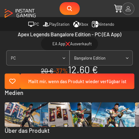
PC
PlayStation
Xbox
Nintendo
Apex Legends Bangalore Edition - PC (EA App)
EA App
Ausverkauft
PC
Bangalore Edition
12.60 €
20 €
-37%
Mailt mir, wenn das Produkt wieder verfügbar ist
Medien
Über das Produkt