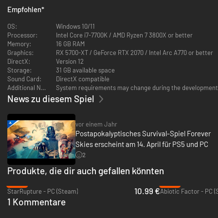
Empfohlen
*
OS:
Windows 10/11
Processor:
Intel Core i7-7700K / AMD Ryzen 7 3800X or better
Memory:
16 GB RAM
Graphics:
RX 5700-XT / GeForce RTX 2070 / Intel Arc A770 or better
DirectX:
Version 12
Storage:
31 GB available space
Sound Card:
DirectX compatible
Additional Notes:
System requirements may change during the development
News zu diesem Spiel
Dank deiner wissenschaftlichen Kenntnisse und Fähigkeiten kannst du
unterschiedliche Maschinen bauen und bedienen. Analysiere gescannte
Objekte und lerne aus der Dekonstruktion verlorener Technologie.
vor einem Jahr
Erforsche neue Arten der Nahrungsbeschaffung und Rohstoffgewinnung,
Postapokalyptisches Survival-Spiel Forever
entdecke neue Werkzeuge und erhöhe deine Überlebenschancen.
Skies erscheint am 14. April für PS5 und PC
PLÜNDERE DIE RUINEN AM HIMMEL
2
Produkte, die dir auch gefallen könnten
-45%
-39%
10.99 €
StarRupture - PC (Steam)
Abiotic Factor - PC 
1 Kommentare