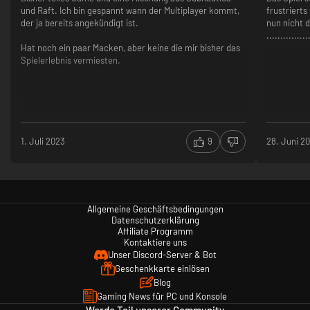
und Raft. Ich bin gespannt wann der Multiplayer kommt,
frustriert
der ja bereits angekündigt ist.
nun nicht
...............
Hat noch ein paar Macken, aber keine die mir bisher das
Spielerlebnis vermiesten.
Wenn du unter den Staub abtauchst, wirst du eine seltsame neue Welt
entdecken: die Oberfläche eines Planeten, die sich in unserer
Abwesenheit verwandelt hat. Kämpfe gegen weiterentwickelte Flora und
1. Juli 2023
9
28. Juni 2
Fauna und suche nach Viren, um eine geheimnisvolle Krankheit, die deine
Familie bedroht, zu heilen.
KEHRE ZUR ERDE ZURÜCK
Allgemeine Geschäftsbedingungen
Datenschutzerklärung
Affiliate Programm
Kontaktiere uns
Unser Discord-Server & Bot
Geschenkkarte einlösen
Blog
Gaming News für PC und Konsole
Werde Teil unserer Community