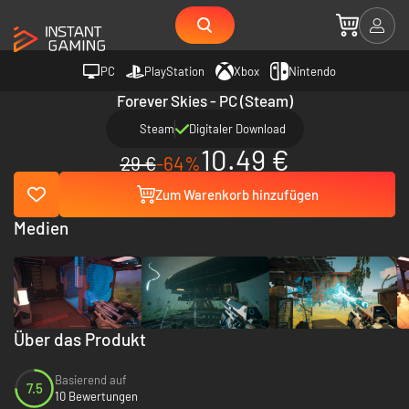
PC
PlayStation
Xbox
Nintendo
Forever Skies - PC (Steam)
Steam
Digitaler Download
10.49 €
29 €
-64%
Zum Warenkorb hinzufügen
Medien
Über das Produkt
Basierend auf
7.5
10 Bewertungen