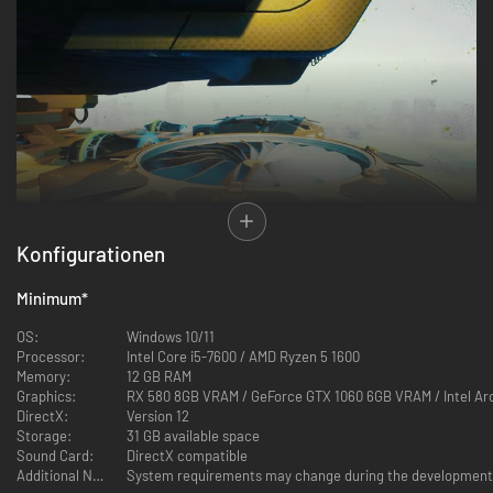
Konfigurationen
Du wirst ein Hightech-Luftschiff bauen und individuell anpassen. Es wird
dein Zuhause sein, deine Werkstatt, dein Labor und mehr, während du
Minimum
*
über die Oberfläche der Erde fliegst. Steuere es zu den Ruinen unserer
Zivilisation und rätselhaften Anomalien.
Sorge dafür, dass die Hülle
OS:
Windows 10/11
deines Luftschiffs intakt bleibt. Gewinne und sammle Rohstoffe, um dein
Processor:
Intel Core i5-7600 / AMD Ryzen 5 1600
Luftschiff zu verbessern und es einzigartig zu machen.
Memory:
12 GB RAM
Graphics:
RX 580 8GB VRAM / GeForce GTX 1060 6GB VRAM / Intel Ar
NUTZE DIE WISSENSCHAFT, UM ZU ÜBERLEBEN
DirectX:
Version 12
Storage:
31 GB available space
Sound Card:
DirectX compatible
Additional Notes:
System requirements may change during the development