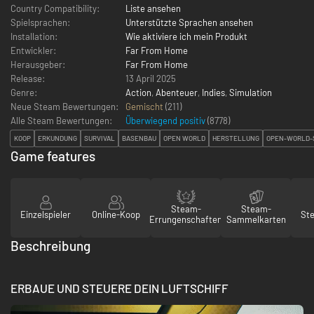
Country Compatibility:
Liste ansehen
Spielsprachen:
Unterstützte Sprachen ansehen
Installation:
Wie aktiviere ich mein Produkt
Entwickler:
Far From Home
Herausgeber:
Far From Home
Release:
13 April 2025
Genre:
Action
,
Abenteuer
,
Indies
,
Simulation
Neue Steam Bewertungen:
Gemischt
(211)
Alle Steam Bewertungen:
Überwiegend positiv
(
8778
)
KOOP
ERKUNDUNG
SURVIVAL
BASENBAU
OPEN WORLD
HERSTELLUNG
OPEN-WORLD-
Game features
Steam-
Steam-
Einzelspieler
Online-Koop
St
Errungenschaften
Sammelkarten
Beschreibung
ERBAUE UND STEUERE DEIN LUFTSCHIFF