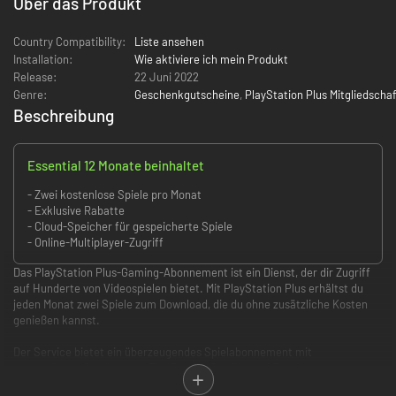
Über das Produkt
Country Compatibility:
Liste ansehen
Installation:
Wie aktiviere ich mein Produkt
Release:
22 Juni 2022
Genre:
Geschenkgutscheine
,
PlayStation Plus Mitgliedscha
Beschreibung
Essential 12 Monate beinhaltet
- Zwei kostenlose Spiele pro Monat
- Exklusive Rabatte
- Cloud-Speicher für gespeicherte Spiele
- Online-Multiplayer-Zugriff
Das PlayStation Plus-Gaming-Abonnement ist ein Dienst, der dir Zugriff
auf Hunderte von Videospielen bietet. Mit PlayStation Plus erhältst du
jeden Monat zwei Spiele zum Download, die du ohne zusätzliche Kosten
genießen kannst.
Der Service bietet ein überzeugendes Spielabonnement mit
ausgewählten Inhalten von PlayStation Studios und Studios von
Drittanbietern in drei Mitgliedschaftsstufen: PlayStation Plus Essential,