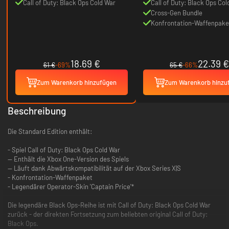
Call of Duty: Black Ops Cold War
Call of Duty: Black Ops Col
Cross-Gen Bundle
Konfrontation-Waffenpake
18.69 €
22.39 €
61 €
-69%
65 €
-66%
Zum Warenkorb hinzufügen
Zum Warenkorb hinzu
Beschreibung
Die Standard Edition enthält:
- Spiel Call of Duty: Black Ops Cold War
-- Enthält die Xbox One-Version des Spiels
-- Läuft dank Abwärtskompatibilität auf der Xbox Series X|S
- Konfrontation-Waffenpaket
- Legendärer Operator-Skin 'Captain Price'*
Die legendäre Black Ops-Reihe ist mit Call of Duty: Black Ops Cold War
zurück - der direkten Fortsetzung zum beliebten original Call of Duty:
Black Ops.