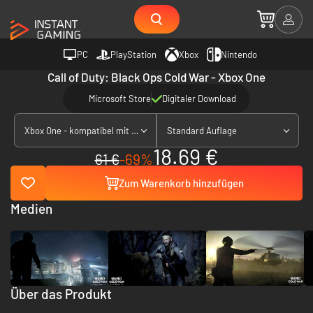
PC
PlayStation
Xbox
Nintendo
Call of Duty: Black Ops Cold War - Xbox One
Microsoft Store
Digitaler Download
Xbox One - kompatibel mit Xbox Series X|S
Standard Auflage
18.69 €
61 €
-69%
Zum Warenkorb hinzufügen
Medien
Über das Produkt