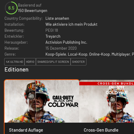
Basierend auf
6.5
150 Bewertungen
Country Compatibility:
Liste ansehen
Installation:
Wie aktiviere ich mein Produkt
Bewertung:
PEGI 18
Entwickler:
Treyarch
Herausgeber:
Activision Publishing Inc.
Release:
15 Dezember 2020
Genre:
Koop-Spiele
,
Local-Koop
,
Online-Koop
,
Multiplayer
,
P
4K ULTRA HD
HDR10
SHARED/SPLIT SCREEN
SHOOTER
Editionen
Standard Auflage
Cross-Gen Bundle