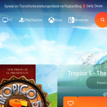
Daily Deals
Spiele im Trend
Vorbestellungen
Bald verfügbar
Blog
PC
PlayStation
Xbox
Nintendo
Tropico 5 - Th
Steam