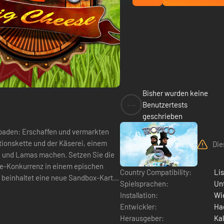
Bisher wurden keine
--
Benutzertests
geschrieben
apaden: Erschaffen und vermarkten
tionskette und der Käserei, einem
Die
n und Lamas machen. Setzen Sie die
äse-Konkurrenz in einem epischen
Country Compatibility:
Li
g beinhaltet eine neue Sandbox-Karte
Spielsprachen:
Un
Installation:
Wie
Entwickler:
Ha
Herausgeber:
Kal