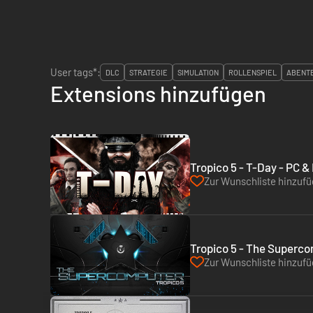
User tags*:
DLC
STRATEGIE
SIMULATION
ROLLENSPIEL
ABENT
Extensions hinzufügen
Tropico 5 - T-Day - PC 
Zur Wunschliste hinzuf
Tropico 5 - The Superco
Zur Wunschliste hinzuf