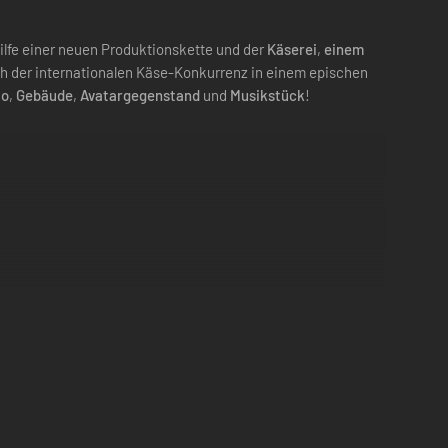
ilfe einer neuen Produktionskette und der
Käserei
,
einem
ich der internationalen Käse-Konkurrenz in einem epischen
io
,
Gebäude
,
Avatargegenstand
und
Musikstück
!