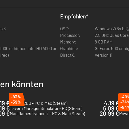
Empfohlen
*
s 8
OS *:
Windows 7 (6
Processor:
2.5 GHz Quad Cor
Memory:
8 GB RAM
00 or higher, Intel HD 4000 or
Graphics:
GeForce 500 or hi
ired)
DirectX:
Version 11
llen könnten
-83%
-40
19 €
-59%
4.19 €
-34
Airport CEO - PC & Mac (Steam)
City 
19 €
6.09 €
-84
Tavern Manager Simulator - PC (Steam)
Pizza
09 €
20.99 €
Mad Games Tycoon 2 - PC & Mac (Steam)
Power