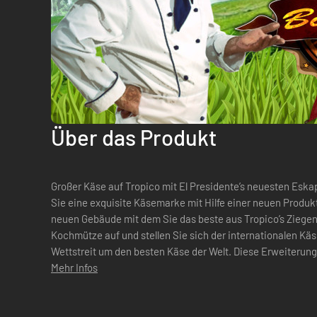
Über das Produkt
Großer Käse auf Tropico mit El Presidente’s neuesten Esk
Sie eine exquisite Käsemarke mit Hilfe einer neuen Produk
neuen Gebäude mit dem Sie das beste aus Tropico’s Ziege
Kochmütze auf und stellen Sie sich der internationalen K
Wettstreit um den besten Käse der Welt. Diese Erweiterun
und –Aufgabe, ein neues Szenario,...
Mehr Infos