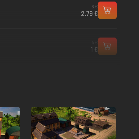
8 €
2.79 €
4 €
1 €