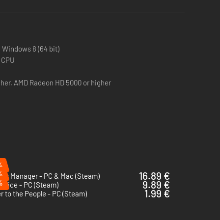
4 bit), Windows 8 (64 bit)
e CPU
gher, AMD Radeon HD 5000 or higher
%
%
16.89 €
Bus Manager - PC & Mac (Steam)
%
9.89 €
 Slice - PC (Steam)
1.99 €
 to the People - PC (Steam)