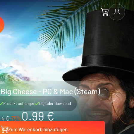
e Big Cheese - PC & Mac (Steam)
Produkt auf Lager
Digitaler Download
0.99 €
4 €
-75%
Zum Warenkorb hinzufügen