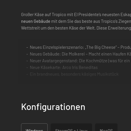
Großer Käse auf Tropico mit El Presidente’s neuesten Esk
neuen Gebäude
mit dem Sie das beste aus Tropico’s Zieg
Wettstreit um den besten Käse der Welt. Diese Erweiterung
Neues Einzelspielerszenario: „The Big Cheese“ – Prod
Neues Gebäude: Die Molkerei – Macht einen Haufen Kä
Neuer Avatargegenstand: Die Kochmütze (was für ein 
Neue Käsekarte: Arco Iris Beneditas
Ein brandneues, besonders käsiges Musikstück
Konfigurationen
Windows
SteamOS + Linux
MacOS