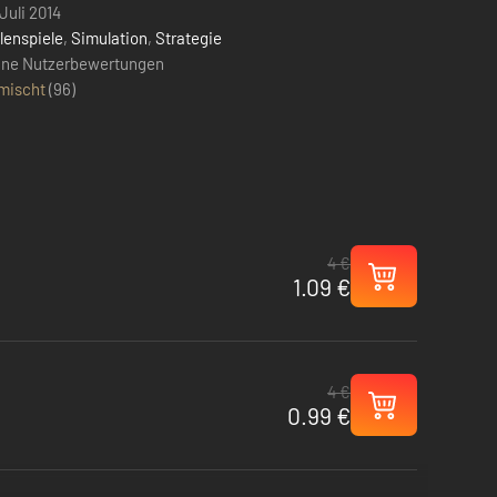
Juli 2014
lenspiele
,
Simulation
,
Strategie
ine Nutzerbewertungen
mischt
(
96
)
4 €
1.09 €
4 €
0.99 €