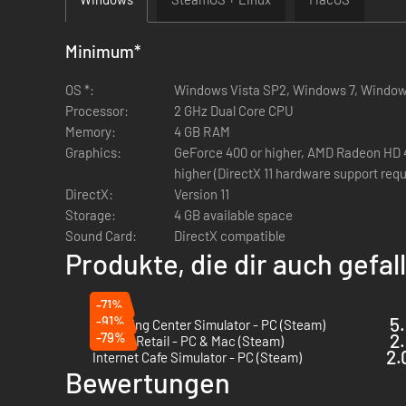
Minimum
*
OS *:
Windows Vista SP2, Windows 7, Window
Processor:
2 GHz Dual Core CPU
Memory:
4 GB RAM
Graphics:
GeForce 400 or higher, AMD Radeon HD 40
higher (DirectX 11 hardware support requ
DirectX:
Version 11
Storage:
4 GB available space
Sound Card:
DirectX compatible
Produkte, die dir auch gefa
-71%
-91%
5.
Recycling Center Simulator - PC (Steam)
-79%
2.
King of Retail - PC & Mac (Steam)
2.
Internet Cafe Simulator - PC (Steam)
Bewertungen