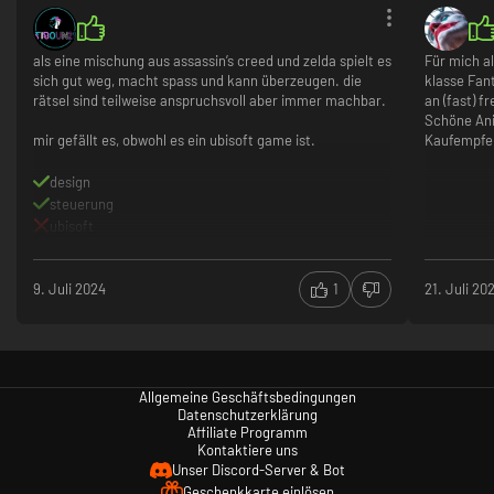
als eine mischung aus assassin’s creed und zelda spielt es
Für mich a
sich gut weg, macht spass und kann überzeugen. die
klasse Fan
rätsel sind teilweise anspruchsvoll aber immer machbar.
an (fast) f
Schöne Ani
mir gefällt es, obwohl es ein ubisoft game ist.
Kaufempfe
design
steuerung
ubisoft
9. Juli 2024
1
21. Juli 20
Allgemeine Geschäftsbedingungen
Datenschutzerklärung
Affiliate Programm
Kontaktiere uns
Unser Discord-Server & Bot
Geschenkkarte einlösen