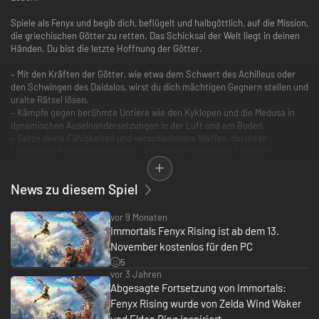
Spiele als Fenyx und begib dich, beflügelt und halbgöttlich, auf die Mission,
die griechischen Götter zu retten. Das Schicksal der Welt liegt in deinen
Händen. Du bist die letzte Hoffnung der Götter.
– Mit den Kräften der Götter, wie etwa dem Schwert des Achilleus oder
den Schwingen des Daidalos, wirst du dich mächtigen Gegnern stellen und
uralte Rätsel lösen.
– Kämpfe gegen berühmte Untiere wie den Kyklopen und die Medusa in
dynamischen Auseinandersetzungen in der Luft und am Boden.
– Setze deine Fähigkeiten und verschiedenste Waffen, darunter
Lenkpfeile, Telekinese und mehr, ein, um verheerenden Schaden
anzurichten.
– Entdecke eine Welt, die aus sieben verschiedenen, jeweils von Göttern
News zu diesem Spiel
inspirierten Regionen besteht.
Dieses Spiel unterstützt Smart Delivery und ermöglicht somit den Zugriff
vor 9 Monaten
auf den Xbox One- und den Xbox Series X|S-Titel.
Immortals Fenyx Rising ist ab dem 13.
November kostenlos für den PC
5
vor 3 Jahren
Abgesagte Fortsetzung von Immortals:
Fenyx Rising wurde von Zelda Wind Waker
und Elden Ring inspiriert.