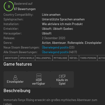
Basierend auf
9
67 Bewertungen
Country Compatibility:
Liste ansehen
Spielsprachen:
Unterstützte Sprachen ansehen
Installation:
Wie aktiviere ich mein Produkt
Entwickler:
Ubisoft
,
Ubisoft Quebec
Herausgeber:
Ubisoft
Release:
2 Dezember 2020
Genre:
Action
,
Abenteuer
,
Rollenspiele
,
Einzelspieler
Neue Steam Bewertungen:
Überwiegend positiv
(33)
Alle Steam Bewertungen:
Überwiegend positiv
(
4617
)
ABENTEUER
OPEN WORLD
ROLLENSPIEL
MYTHOLOGIE
RÄTSEL
THIRD-PERSON
ACTI
Game features
HDR
Käufe im
Einzelspieler
verfügbar
Spiel
Beschreibung
Immortals Fenyx Rising erweckt ein großes mythisches Abenteuer zum
Leben.