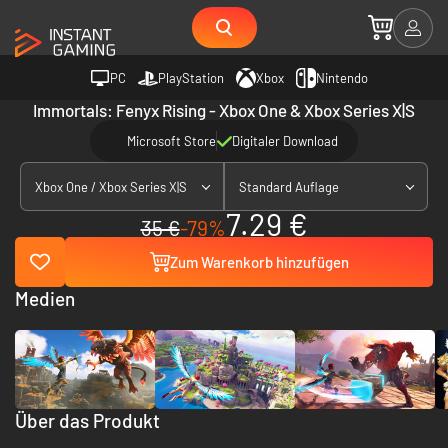
PC
PlayStation
Xbox
Nintendo
Immortals: Fenyx Rising - Xbox One & Xbox Series X|S
Microsoft Store
Digitaler Download
Xbox One / Xbox Series X|S
Standard Auflage
7.29 €
35 €
-79%
Zum Warenkorb hinzufügen
Medien
Über das Produkt