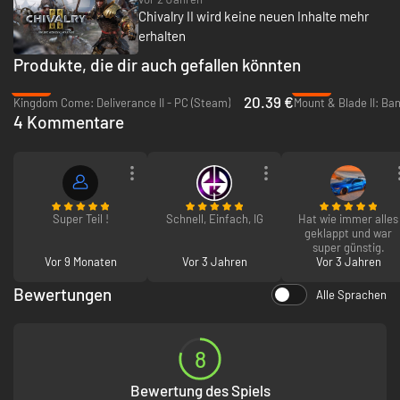
Chivalry II wird keine neuen Inhalte mehr
erhalten
Produkte, die dir auch gefallen könnten
-66%
-69%
20.39 €
Kingdom Come: Deliverance II - PC (Steam)
Mount & Blade II: Ba
4 Kommentare
Super Teil !
Schnell, Einfach, IG
Hat wie immer alles
geklappt und war
super günstig.
Vor 9 Monaten
Vor 3 Jahren
Vor 3 Jahren
Bewertungen
Alle Sprachen
8
Bewertung des Spiels