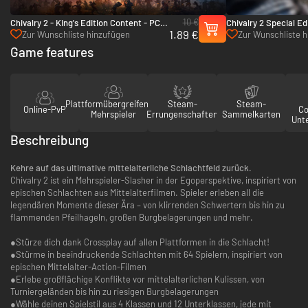
10 €
Chivalry 2 - King's Edition Content - PC
Chivalry 2 Special Ed
1.89 €
(Steam)
(Steam)
Zur Wunschliste hinzufügen
Zur Wunschliste 
Game features
Plattformübergreifender
Steam-
Steam-
Online-PvP
Co
Mehrspieler
Errungenschaften
Sammelkarten
Unt
Beschreibung
Kehre auf das ultimative mittelalterliche Schlachtfeld zurück.
Chivalry 2 ist ein Mehrspieler-Slasher in der Egoperspektive, inspiriert von
epischen Schlachten aus Mittelalterfilmen. Spieler erleben all die
legendären Momente dieser Ära – von klirrenden Schwertern bis hin zu
flammenden Pfeilhageln, großen Burgbelagerungen und mehr.
●Stürze dich dank Crossplay auf allen Plattformen in die Schlacht!
●Stürme in beeindruckende Schlachten mit 64 Spielern, inspiriert von
epischen Mittelalter-Action-Filmen
●Erlebe großflächige Konflikte vor mittelalterlichen Kulissen, von
Turniergeländen bis hin zu riesigen Burgbelagerungen
●Wähle deinen Spielstil aus 4 Klassen und 12 Unterklassen, jede mit