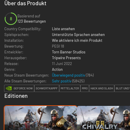
Über das Produkt
Basierend auf
8
123 Bewertungen
Country Compatibility:
Liste ansehen
Spielsprachen:
Unterstützte Sprachen ansehen
Installation:
Wie aktiviere ich mein Produkt
Bewertung:
PEGI 18
Entwickler:
Torn Banner Studios
Herausgeber:
Tripwire Presents
Release:
11 Juni 2022
Genre:
Action
Neue Steam Bewertungen:
Überwiegend positiv
(784)
Alle Steam Bewertungen:
Sehr positiv
(
58425
)
GEFORCE NOW
SCHWERTKAMPF
MITTELALTER
MMO
HACK AND SLASH
BLUT UND
Editionen