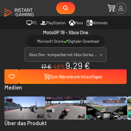
PC
PlayStation
Xbox
Nintendo
MotoGP 19 - Xbox One
Microsoft Store
Digitaler Download
Xbox One - kompatibel mit Xbox Series X|S
9.29 €
17 €
-46%
Zum Warenkorb hinzufügen
Medien
Über das Produkt