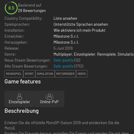
Basierend auf
8.5
29 Bewertungen
Country Compatibility:
Liste ansehen
Spielsprachen:
Unterstützte Sprachen ansehen
Installation:
Wie aktiviere ich mein Produkt
Entwickler:
Milestone S.r.l.
Herausgeber:
Milestone S.r.l.
Release:
5 Juni 2019
Genre:
Multiplayer
,
Einzelspieler
,
Rennspiele
,
Simulatio
Neue Steam Bewertungen:
Sehr positiv
(12)
Alle Steam Bewertungen:
Sehr positiv
(
1712
)
RENNSPIEL
SPORT
SIMULATION
MOTORRÄDER
HDR10
Game features
Einzelspieler
Online-PvP
Beschreibung
Erleben Sie die offizielle MotoGP-Saison 2019 und entdecken Sie die
MotoE.
Fordern Sie Freunde heraus, erstellen Sie Events und werden Sie mit dem