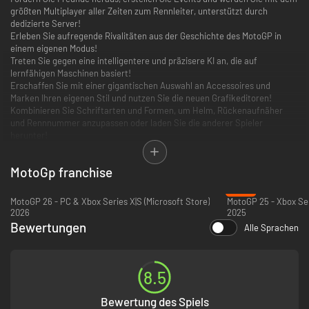
größten Multiplayer aller Zeiten zum Rennleiter, unterstützt durch
dedizierte Server!
Erleben Sie aufregende Rivalitäten aus der Geschichte des MotoGP in
einem eigenen Modus!
Treten Sie gegen eine intelligentere und präzisere KI an, die auf
lernfähigen Maschinen basiert!
Erschaffen Sie mit einer gigantischen Auswahl an Accessoires und
Marken Ihren eigenen Stil und nutzen Sie die neuen Grafikeditoren!
Kombinieren Sie Schriftarten und Formen, um Helm, Rückenaufnäher
und Rennnummer anzupassen oder laden Sie die anderer Spieler
herunter!
Beginnen Sie Ihre Karriere als Neuling und bereiten Sie sich auf eine
größere Herausforderung vor – stellen Sie sich in der Pro-Karriere den
MotoGp franchise
Rennen als echter Profi!
Die dritte Saison der MotoGP eSport Championship erwartet Sie.
-30%
Schaffen Sie es auf das Siegertreppchen?
MotoGP 26 - PC & Xbox Series X|S (Microsoft Store)
MotoGP 25 - Xbox Ser
2026
2025
Bewertungen
Alle Sprachen
8.5
Bewertung des Spiels