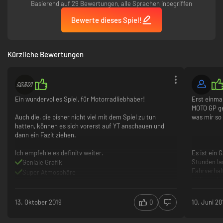
Basierend auf 29 Bewertungen, alle Sprachen inbegriffen
Bewerte dieses Spiel!
Kürzliche Bewertungen
Ein wundervolles Spiel, für Motorradliebhaber!
Erst einma
MOTO GP ge
Auch die, die bisher nicht viel mit dem Spiel zu tun
was mir so 
hatten, können es sich vorerst auf YT anschauen und
dann ein Fazit ziehen.
Ich empfehle es definitv weiter.
Es ist ein 
Stunden la
Geniale Grafik
Fahrverhal
Super Atmosphäre
völlig ande
Akkurate Fahrphysik
Herausford
Eingewöhnu
13. Oktober 2019
0
10. Juni 20
Karriere-M
die ebenfal