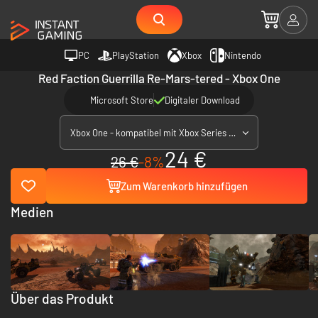
PC
PlayStation
Xbox
Nintendo
Red Faction Guerrilla Re-Mars-tered - Xbox One
Microsoft Store
Digitaler Download
Xbox One - kompatibel mit Xbox Series X|S
24 €
26 €
-8%
Zum Warenkorb hinzufügen
Medien
Über das Produkt