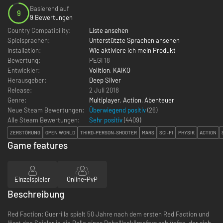
Basierend auf
9
9 Bewertungen
Country Compatibility:
Liste ansehen
Spielsprachen:
Unterstützte Sprachen ansehen
Installation:
Wie aktiviere ich mein Produkt
Bewertung:
PEGI 18
Entwickler:
Volition
,
KAIKO
Herausgeber:
Deep Silver
Release:
2 Juli 2018
Genre:
Multiplayer
,
Action
,
Abenteuer
Neue Steam Bewertungen:
Überwiegend positiv
(26)
Alle Steam Bewertungen:
Sehr positiv
(
4409
)
ZERSTÖRUNG
OPEN WORLD
THIRD-PERSON-SHOOTER
MARS
SCI-FI
PHYSIK
ACTION
Game features
Einzelspieler
Online-PvP
Beschreibung
Red Faction: Guerrilla spielt 50 Jahre nach dem ersten Red Faction und
lässt den Spieler in die Rolle eines Rebelllenkämpfers schlüpfen, der sich