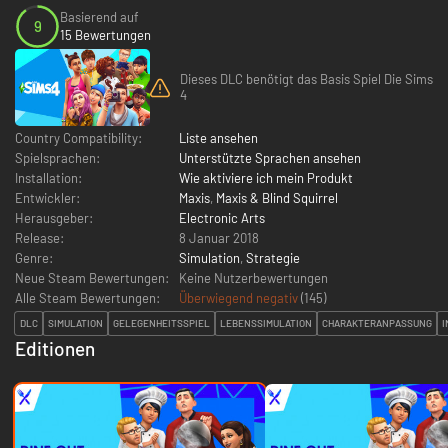
Basierend auf
9
15 Bewertungen
Dieses DLC benötigt das Basis Spiel Die Sims
4
Country Compatibility:
Liste ansehen
Spielsprachen:
Unterstützte Sprachen ansehen
Installation:
Wie aktiviere ich mein Produkt
Entwickler:
Maxis
,
Maxis & Blind Squirrel
Herausgeber:
Electronic Arts
Release:
8 Januar 2018
Genre:
Simulation
,
Strategie
Neue Steam Bewertungen:
Keine Nutzerbewertungen
Alle Steam Bewertungen:
Überwiegend negativ
(
145
)
DLC
SIMULATION
GELEGENHEITSSPIEL
LEBENSSIMULATION
CHARAKTERANPASSUNG
I
Editionen