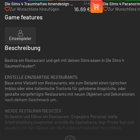
17 €
Die Sims 4 Traumhaftes Innendesign -
Die Sims 4 Paranor
16.69 €
Xbox One & Xbox Series X|S
Accessoires-Pack - 
Zur Wunschliste hinzufügen
Zur Wunschliste 
Series X|S
Game features
Einzelspieler
Beschreibung
Besitze ein Restaurant und geh mit deinen Sims essen in Die Sims 4
Gaumenfreuden*.
ERSTELLE EINZIGARTIGE RESTAURANTS
Baue eine Vielzahl von Restaurants, wie zum Beispiel einen typischen
Imbiss oder eine italienische Trattoria für gehobene Ansprüche, oder
gestalte vorgefertigte Restaurants mit neuen Objekten und Dekorationen
nach deinem Geschmack um.
WERDE RESTAURANTBESITZER
Du besitzt und führst ein Restaurant. Engagiere Personal, stelle
Arbeitskleidung zusammen, erstelle die Speisekarte, lege Preise fest und
plaudere mit den Gästen, um die Kundenzufriedenheit zu erhöhen.
GEH MIT DEINEN SIMS ESSEN