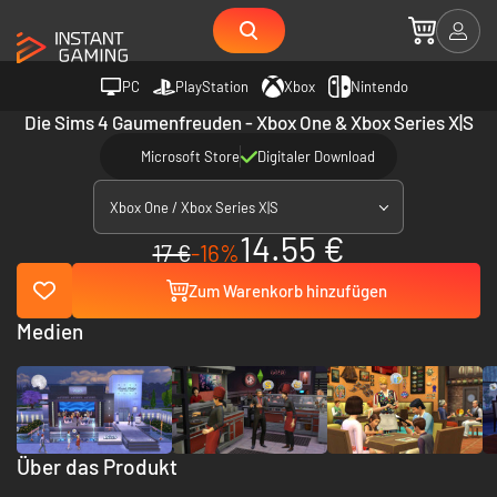
PC
PlayStation
Xbox
Nintendo
Die Sims 4 Gaumenfreuden - Xbox One & Xbox Series X|S
Microsoft Store
Digitaler Download
Xbox One / Xbox Series X|S
14.55 €
17 €
-16%
Zum Warenkorb hinzufügen
Medien
Über das Produkt