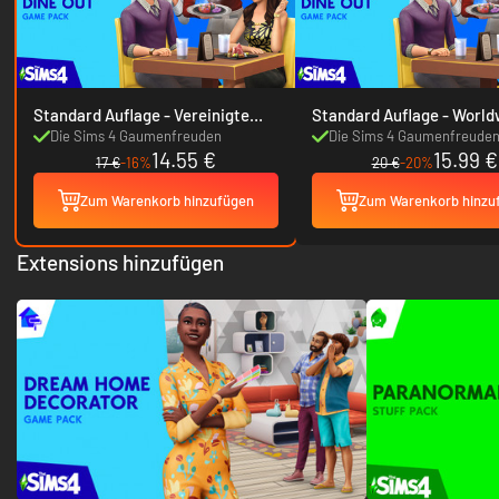
Standard Auflage - Vereinigte
Standard Auflage -
Staaten
Die Sims 4 Gaumenfreuden
Die Sims 4 Gaumenfreude
14.55 €
15.99 €
17 €
-16%
20 €
-20%
Zum Warenkorb hinzufügen
Zum Warenkorb hinzu
Extensions hinzufügen