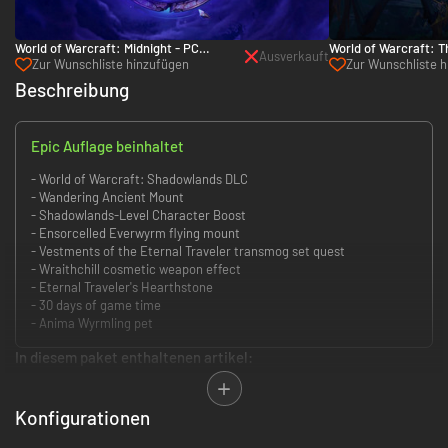
World of Warcraft: Midnight - PC
World of Warcraft: T
Ausverkauft
(Battle.net)
(Battle.net)
Zur Wunschliste hinzufügen
Zur Wunschliste 
Beschreibung
Epic Auflage beinhaltet
- World of Warcraft: Shadowlands DLC
- Wandering Ancient Mount
- Shadowlands-Level Character Boost
- Ensorcelled Everwyrm flying mount
- Vestments of the Eternal Traveler transmog set quest
- Wraithchill cosmetic weapon effect
- Eternal Traveler's Hearthstone
- 30 days of game time
- Anima Wyrmling pet
In diesem paket enthaltenen artikel:
World of Warcraft: Shadowlands
Wandering Ancient Mount
Konfigurationen
Shadowlands-Level Character Boost