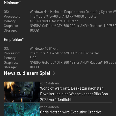
Ensorcelled Everwyrm flying mount
Minimum
*
Vestments of the Eternal Traveler transmog set quest
Wraithchill cosmetic weapon effect
OS:
Windows Mac Minimum Requirements Operating System Wi
Eternal Traveler's Hearthstone
Processor:
Intel® Core™ i5-760 or AMD FX™-8100 or better
30 days of game time
Memory:
4 GB RAM (8GB for Intel HD Graph
Anima Wyrmling pet
Graphics:
NVIDIA® GeForce® GTX 560 2GB or AMD™ Radeon™ HD 7850 2
Storage:
100GB
Empfohlen
*
OS:
Windows® 10 64-bit
Processor:
Intel® Core™ i7-4770 or AMD FX™-8310 or better
Memory:
8 GB
Graphics:
NVIDIA® GeForce® GTX 960 4GB or AMD™ Radeon™ R9 280 o
Storage:
100GB
News zu diesem Spiel
vor 3 Jahren
World of Warcraft: Leaks zur nächsten
Erweiterung eine Woche vor der BlizzCon
2023 veröffentlicht
vor 3 Jahren
Chris Metzen wird Executive Creative