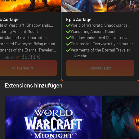
c Auflage
Epic Auflage
ld of Warcraft: Shadowlands
World of Warcraft: Shadowlands
C
dering Ancient Mount
DLC
Wandering Ancient Mount
dowlands-Level Character
Shadowlands-Level Character
st
orcelled Everwyrm flying mount
Boost
Ensorcelled Everwyrm flying mount
tments of the Eternal Traveler
Vestments of the Eternal Traveler
39.99 €
4 mehr
nsmog set quest
transmog set quest
48 €
-16%
Ausverkauft
Ausverkauft
Extensions hinzufügen