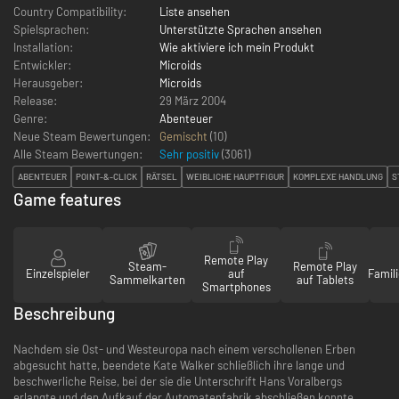
Country Compatibility:
Liste ansehen
Spielsprachen:
Unterstützte Sprachen ansehen
Installation:
Wie aktiviere ich mein Produkt
Entwickler:
Microids
Herausgeber:
Microids
Release:
29 März 2004
Genre:
Abenteuer
Neue Steam Bewertungen:
Gemischt
(10)
Alle Steam Bewertungen:
Sehr positiv
(
3061
)
ABENTEUER
POINT-&-CLICK
RÄTSEL
WEIBLICHE HAUPTFIGUR
KOMPLEXE HANDLUNG
S
Game features
Remote Play
Steam-
Remote Play
Einzelspieler
auf
Famili
Sammelkarten
auf Tablets
Smartphones
Beschreibung
Nachdem sie Ost- und Westeuropa nach einem verschollenen Erben
abgesucht hatte, beendete Kate Walker schließlich ihre lange und
beschwerliche Reise, bei der sie die Unterschrift Hans Voralbergs
erlangte und den Aufkauf der Automatenfabrik abschließen konnte.