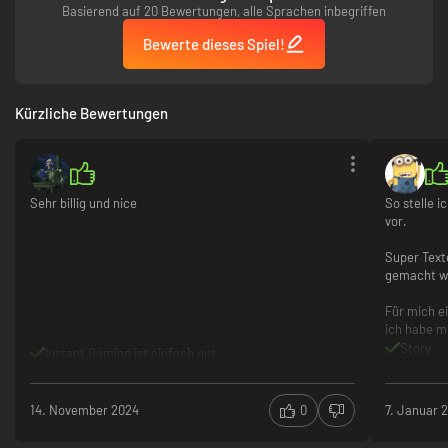
Basierend auf 20 Bewertungen, alle Sprachen inbegriffen
Bewerte dieses Spiel!
Kürzliche Bewertungen
Sehr billig und nice
So stelle i
vor.
Super Texte
gemacht wu
Für mich ei
ich habe mi
Story
Instant Gaming ist einfach gut
Grafik
Spracht
Musik i
14. November 2024
0
7. Januar 