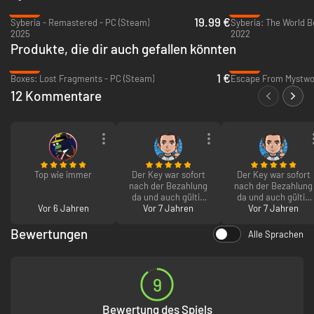
-33%
-93%
19.99 €
Syberia - Remastered - PC (Steam)
Syberia: The World B
2025
2022
Produkte, die dir auch gefallen könnten
-93%
-94%
1 €
Boxes: Lost Fragments - PC (Steam)
Escape From Mystwoo
12 Kommentare
Top wie immer
Der Key war sofort
Der Key war sofort
nach der Bezahlung
nach der Bezahlung
da und auch gültig
da und auch gültig
Vor 6 Jahren
beim Einlösen! Bin
Vor 7 Jahren
beim Einlösen! Bin
Vor 7 Jahren
mit Instant-Gaming
mit Instant-Gaming
sehr zufrieden.
sehr zufrieden.
Bewertungen
Alle Sprachen
9
Bewertung des Spiels