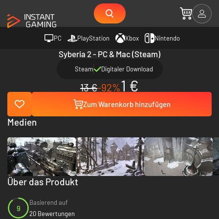
PC
PlayStation
Xbox
Nintendo
Syberia 2 - PC & Mac (Steam)
Steam
Digitaler Download
1 €
13 €
-92%
Zum Warenkorb hinzufügen
Medien
Über das Produkt
Basierend auf
9
20 Bewertungen