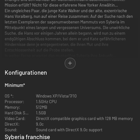
Mission erfüllt? Nicht für diese erfahrene New Yorker Anwältin…
Ein ungleiches Paar, die junge Kate Walker und der alte, exzentrische
Hans Voralberg, nun auf einer Reise zusammen: Auf der Suche nach den
letzten Exemplaren der sagenumwobenen Mammuts von Syberia im
Mittelpunkt eines langen und vergessenen Universums. Die unwirkliche
Suche, die Hans vor einigen Jahren allein begann, wird nun zu einem
endgültigen Abschluss kommen, bei dem er und Kate gefährlicheren
Hindernisse denn je entgegentreten, die ihren Mut und ihre
Entschlossenheit auf die Probe stellen.
In weiter Ferne erwartet das mysteriöse Syberia ihre Ankunft…
Hauptmerkmale
Konfigurationen
Originelle und fesselnde Story
Minimum
*
Zahlreiche und faszinierende neue Charaktere in neuen, realistisch
detaillierten 3D-Umgebungen
OS *:
Windows XP/Vista/7/10
Vollständig integrierte, originelle Rätsel, die die Geschicklichkeit des
Processor:
1.5GHz CPU
Spielers während des ganzen Spieles auf die Probe stellen.
Memory:
512MB
Hard Disk Space:
1.5GB
Video Card:
DirectX compatible graphics card with 128 MB memory
DirectX:
9.0c
Sound:
Sound card with DirectX 9.0c support
Syberia franchise