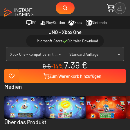
PC
PlayStation
Xbox
Nintendo
UNO - Xbox One
Microsoft Store
Digitaler Download
Xbox One - kompatibel mit Xbox Series X|S
Standard Auflage
7.39 €
9 €
-14%
Zum Warenkorb hinzufügen
Medien
Über das Produkt