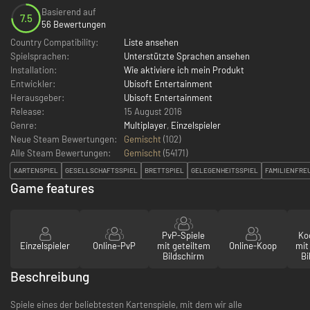
Basierend auf
7.5
56 Bewertungen
Country Compatibility:
Liste ansehen
Spielsprachen:
Unterstützte Sprachen ansehen
Installation:
Wie aktiviere ich mein Produkt
Entwickler:
Ubisoft Entertainment
Herausgeber:
Ubisoft Entertainment
Release:
15 August 2016
Genre:
Multiplayer
,
Einzelspieler
Neue Steam Bewertungen:
Gemischt
(102)
Alle Steam Bewertungen:
Gemischt
(
54171
)
KARTENSPIEL
GESELLSCHAFTSSPIEL
BRETTSPIEL
GELEGENHEITSSPIEL
FAMILIENFRE
Game features
PvP-Spiele
Ko
Einzelspieler
Online-PvP
mit geteiltem
Online-Koop
mit
Bildschirm
Bi
Beschreibung
Spiele eines der beliebtesten Kartenspiele, mit dem wir alle