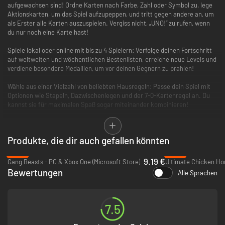
aufgewachsen sind! Ordne Karten nach Farbe, Zahl oder Symbol zu, lege
Aktionskarten, um das Spiel aufzupeppen, und tritt gegen andere an, um
als Erster alle Karten auszuspielen. Vergiss nicht, „UNO!“ zu rufen, wenn
du nur noch eine Karte hast!
Spiele lokal oder online mit bis zu 4 Spielern: Verfolge deinen Fortschritt
auf weltweiten und wöchentlichen Bestenlisten, erreiche neue Levels und
verdiene besondere Medaillen, um vor deinen Gegnern zu prahlen!
Wähle aus einer Vielzahl von beliebten Hausregeln: Passe dein Spiel mit
Optionen wie Stapeln, Dazwischenlegen und der 7-0-Kartenregel an. Du
kannst sie für maximalen Spaß sogar miteinander kombinieren!
Gestalte deinen ganz persönlichen Spielbereich mit MyDesign: Passe dein
Erlebnis mit bunten Brettern, Kartendecks, Musik, Avataren und vielem
Produkte, die dir auch gefallen könnten
mehr an. Schalte neue Objekte frei, indem du einen beliebigen
Spielmodus spielst, und erschaffe deine eigene UNO-Spielwelt!!
-44%
-33%
9.19 €
Gang Beasts - PC & Xbox One (Microsoft Store)
Ultimate Chicken Ho
Erlebe die Action mit exklusiven Funktionen: Entdecke den Nervenkitzel
Bewertungen
Alle Sprachen
der Happy Hour, in der du für begrenzte Zeit einen ausgewählten DLC
kostenlos spielen kannst, der bei jeder Sitzung für ein neues Spielerlebnis
sorgt. Lass es dir nicht entgehen — Dein nächstes Lieblings-Add-on ist
nur eine Happy Hour entfernt!
7.5
Und falls du ein Twitch-Fan bist, kannst du mit der interaktiven Twitch-