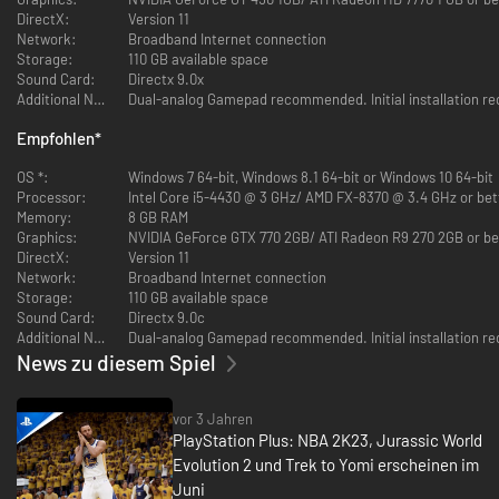
gibt auch einen verbesserten Ballschutz für Spieler, die in diesem Aspekt
DirectX:
Version 11
des Spiels hoch bewertet werden. Auch die Dunks sind neu und
Network:
Broadband Internet connection
verbessert, also sieh sie dir unbedingt an!
Storage:
110 GB available space
Sound Card:
Directx 9.0x
Das Wesentliche
Additional Notes:
Dual-analog Gamepad recommended. Initial installation req
Es gibt verschiedene Editionen, jede mit einem anderen Basketballstar
Empfohlen
*
auf dem Cover. Es gibt eine Michael-Jordan-Edition mit dem Mann selbst
und er ist auch auf der Championship-Edition zu sehen. Auch die
OS *:
Windows 7 64-bit, Windows 8.1 64-bit or Windows 10 64-bit
weiblichen Spielerinnen stehen im Rampenlicht: Diana Taurasi und Sue
Processor:
Intel Core i5-4430 @ 3 GHz/ AMD FX-8370 @ 3.4 GHz or bet
Bird sind auf der WNBA-Edition zu sehen.
Memory:
8 GB RAM
Graphics:
NVIDIA GeForce GTX 770 2GB/ ATI Radeon R9 270 2GB or be
Das ganze Spiel ähnelt den früheren Versionen der Franchise, wurde aber
DirectX:
Version 11
neu gestaltet und verbessert. Besonders erwähnenswert sind die oben
Network:
Broadband Internet connection
erwähnten Schussmeter und eine neue Reihe von Abzeichen (siehe
Storage:
110 GB available space
unten). Außerdem gibt es neue Änderungen an der defensiven KI, ein
Sound Card:
Directx 9.0c
ausgefeiltes Dribbling und einen überarbeiteten und spannenden Meine-
Additional Notes:
Dual-analog Gamepad recommended. Initial installation req
Karriere-Modus - die Michael-Jordan-Edition scheint besonders
News zu diesem Spiel
verlockend.
Adrenalinschübe werden drei Balken unterhalb der Ausdauerleiste
vor 3 Jahren
angezeigt. Sie werden jedes Mal zurückgesetzt, wenn du in Ballbesitz bist.
PlayStation Plus: NBA 2K23, Jurassic World
Diese Boosts werden verbraucht, wenn du einen explosiven Sprintstart
Evolution 2 und Trek to Yomi erscheinen im
oder einen harten Go hinlegst. Wenn deine drei Boosts aufgebraucht sind,
Juni
werden Geschwindigkeit und Beschleunigung für den Rest des