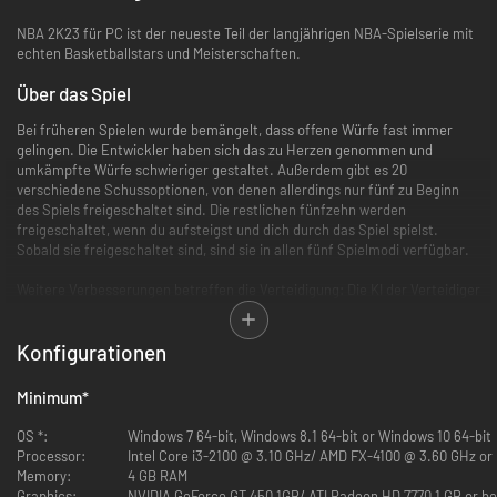
NBA 2K23 für PC ist der neueste Teil der langjährigen NBA-Spielserie mit
echten Basketballstars und Meisterschaften.
Über das Spiel
Bei früheren Spielen wurde bemängelt, dass offene Würfe fast immer
gelingen. Die Entwickler haben sich das zu Herzen genommen und
umkämpfte Würfe schwieriger gestaltet. Außerdem gibt es 20
verschiedene Schussoptionen, von denen allerdings nur fünf zu Beginn
des Spiels freigeschaltet sind. Die restlichen fünfzehn werden
freigeschaltet, wenn du aufsteigst und dich durch das Spiel spielst.
Sobald sie freigeschaltet sind, sind sie in allen fünf Spielmodi verfügbar.
Weitere Verbesserungen betreffen die Verteidigung: Die KI der Verteidiger
wurde im Vergleich zu den Vorgängerspielen deutlich verbessert. Und
auch die Reaktionen auf die Verteidigung sind realistischer: Wenn du
Konfigurationen
versuchst, auf einem verteidigungslastigen Weg zum Korb anzugreifen,
kann es passieren, dass dir der Weg abgeschnitten wird, dir der Ball
abgenommen wird oder du den Ball einfach verlierst.
Minimum
*
Auch im Angriffsspiel gibt es Verbesserungen: vor allem beim Blocken
OS *:
Windows 7 64-bit, Windows 8.1 64-bit or Windows 10 64-bit
und beim Stehlen des Balls. Das bedeutet, dass die beeindruckenden,
Processor:
Intel Core i3-2100 @ 3.10 GHz/ AMD FX-4100 @ 3.60 GHz 
aber unrealistischen Blocks aus älteren Spielen abgeschwächt wurden,
Memory:
4 GB RAM
damit sie nur von geeigneten Spielern ausgeführt werden können, aber es
Graphics:
NVIDIA GeForce GT 450 1GB/ ATI Radeon HD 7770 1 GB or be