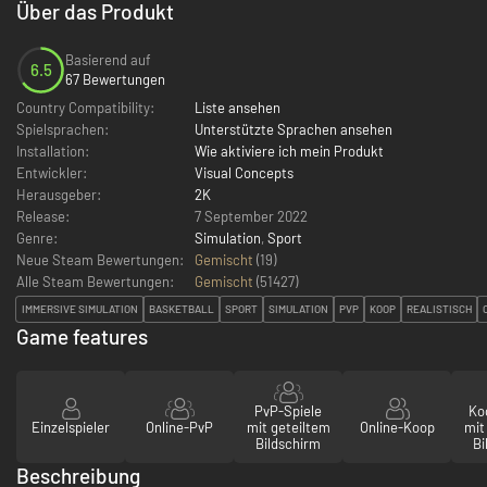
Über das Produkt
Basierend auf
6.5
67 Bewertungen
Country Compatibility:
Liste ansehen
Spielsprachen:
Unterstützte Sprachen ansehen
Installation:
Wie aktiviere ich mein Produkt
Entwickler:
Visual Concepts
Herausgeber:
2K
Release:
7 September 2022
Genre:
Simulation
,
Sport
Neue Steam Bewertungen:
Gemischt
(19)
Alle Steam Bewertungen:
Gemischt
(
51427
)
IMMERSIVE SIMULATION
BASKETBALL
SPORT
SIMULATION
PVP
KOOP
REALISTISCH
Game features
PvP-Spiele
Ko
Einzelspieler
Online-PvP
mit geteiltem
Online-Koop
mit
Bildschirm
Bi
Beschreibung