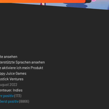
ste ansehen
terstützte Sprachen ansehen
 aktiviere ich mein Produkt
ppy Juice Games
ystick Ventures
August 2022
enteuer
,
Indies
r positiv
(173)
erst positiv
(
8866
)