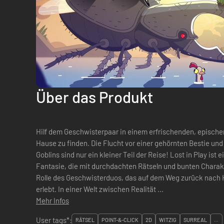
Über das Produkt
Hilf dem Geschwisterpaar in einem erfrischenden, episch
Hause zu finden. Die Flucht vor einer gehörnten Bestie und
Goblins sind nur ein kleiner Teil der Reise! Lost in Play ist eine Reise durch eine kindliche
Fantasie, die mit durchdachten Rätseln und bunten Charakte
Rolle des Geschwisterduos, das auf dem Weg zurück nach 
erlebt. In einer Welt zwischen Realität ...
Mehr Infos
User tags*:
RÄTSEL
POINT-&-CLICK
2D
WITZIG
SURREAL
...