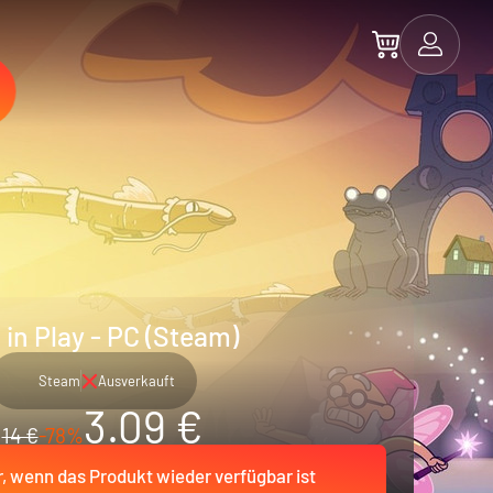
 in Play - PC (Steam)
Steam
Ausverkauft
3.09 €
14 €
-78%
r, wenn das Produkt wieder verfügbar ist