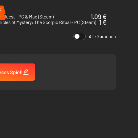
he Achterbahnfahrt!
%
%
1.09 €
s Quest - PC & Mac (Steam)
1 €
icles of Mystery: The Scorpio Ritual - PC (Steam)
ür jedes Gemüt. Egal, ob du ein aufmunterndes Vergnügen
Alle Sprachen
ses Spiel!