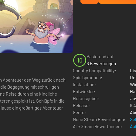
Basierend auf
10
6 Bewertungen
Country Compatibility:
Li
Spielsprachen:
Un
en Abenteuer den Weg zurück nach
Installation:
Wie
 die Begegnung mit schrulligen
Entwickler:
Ha
Herausgeber:
Jo
ren gespickt ist. Schlüpfe in die
Release:
9 
Hause ein großartiges Abenteuer
Genre:
Ab
Neue Steam Bewertungen:
Seh
Alle Steam Bewertungen:
Äuß