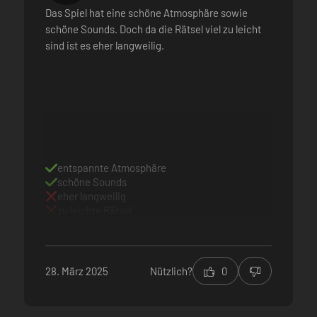
itet und konzentriert sich als Entwicklerstudio darauf, die Grenzen an
Das Spiel hat eine schöne Atmosphäre sowie
r es bei der Entwicklung waren!
schöne Sounds. Doch da die Rätsel viel zu leicht
sind ist es eher langweilig.
entspannte Atmosphäre
schöne Sounds
eher langweilig
zu leichte Rätsel
28. März 2025
Nützlich?
0