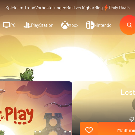
Daily Deals
Spiele im Trend
Vorbestellungen
Bald verfügbar
Blog
PC
PlayStation
Xbox
Nintendo
Lost
Mailt mi