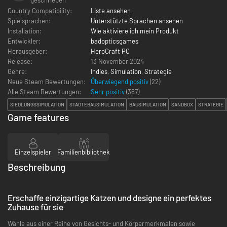
Country Compatibility:
Liste ansehen
Spielsprachen:
Unterstützte Sprachen ansehen
Installation:
Wie aktiviere ich mein Produkt
Entwickler:
badopticsgames
Herausgeber:
HeroCraft PC
Release:
13 November 2024
Genre:
Indies
,
Simulation
,
Strategie
Neue Steam Bewertungen:
Überwiegend positiv
(22)
Alle Steam Bewertungen:
Sehr positiv
(
367
)
SIEDLUNGSSIMULATION
STÄDTEBAUSIMULATION
BAUSIMULATION
SANDBOX
STRATEGIE
Game features
Einzelspieler
Familienbibliothek
Beschreibung
Erschaffe einzigartige Katzen und designe ein perfektes
Zuhause für sie
Wähle aus einer Reihe von Gesichts- und Körpermerkmalen sowie