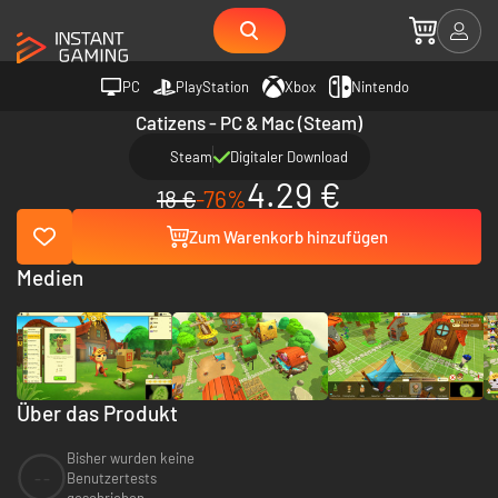
PC
PlayStation
Xbox
Nintendo
Catizens - PC & Mac (Steam)
Steam
Digitaler Download
4.29 €
18 €
-76%
Zum Warenkorb hinzufügen
Medien
Über das Produkt
Bisher wurden keine
--
Benutzertests
geschrieben