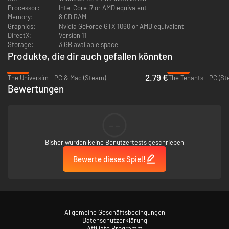
sondern auch Berufe – von Bauer über Schmied bis zu Beschützern vor
Processor:
Intel Core i7 or AMD equivalent
Wildtieren.
Memory:
8 GB RAM
Entscheide, welche Katzen Lehrlinge für die erfahreneren Bürger sein
Graphics:
Nvidia GeForce GTX 1060 or AMD equivalent
sollen und was für Berufe sie ergreifen sollen.
DirectX:
Version 11
Storage:
3 GB available space
Produkte, die dir auch gefallen könnten
Erkunde die Wildnis
-90%
-89%
2.79 €
The Universim - PC & Mac (Steam)
The Tenants - PC (St
Erkunde deine Siedlung, schließe Ziele ab und erkunde Gebiete mit
Bewertungen
verschiedenen Umgebungen, in denen neue Abenteuer warten.
Untersuche sorgfältig deine Umgebung, um die besten Angelplätze zu
finden, verborgene Schätze und schräge Charaktere, die vielleicht eine
Quest zu bieten haben.
--
Bisher wurden keine Benutzertests geschrieben
Bewerte dieses Spiel!
Allgemeine Geschäftsbedingungen
Datenschutzerklärung
Affiliate Programm