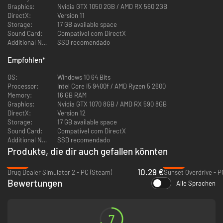
Graphics:
Nvidia GTX 1050 2GB / AMD RX 560 2GB
Von bescheidenen Vierteln über mittelständische Gebiete bis hin zu
DirectX:
Version 11
Regionen mit Vegetation, alle inspiriert von brasilianischen Städten,
Storage:
17 GB available space
haben Sie die Möglichkeit, eine lebendige Stadt voller ehrlicher und
Sound Card:
Compatível com DirectX
unehrlicher Möglichkeiten zu erkunden. Treffen Sie Ihre Entscheidungen
Additional Notes:
SSD recomendado
und bahnen Sie sich Ihren eigenen Weg, um Ihren Platz in dieser
lebendigen Stadt zu erobern!
Empfohlen
*
OS:
Windows 10 64 Bits
Processor:
Intel Core i5 9400f / AMD Ryzen 5 2600
Memory:
16 GB RAM
Graphics:
Nvidia GTX 1070 8GB / AMD RX 590 8GB
DirectX:
Version 12
Storage:
17 GB available space
Sound Card:
Compatível com DirectX
Additional Notes:
SSD recomendado
Produkte, die dir auch gefallen könnten
Unterstützung für NVIDIA DLSS und AMD FSR
-58%
-88%
10.29 €
Drug Dealer Simulator 2 - PC (Steam)
Sunset Overdrive - P
Nutzen Sie die Leistung des NVIDIA Deep Learning Super Sampling (DLSS)
Bewertungen
Alle Sprachen
und der AMD FidelityFX Super Resolution (FSR), um Ihre Bildrate zu
verbessern und auf Nvidia-GPUs, die diese Technologie unterstützen,
noch schärfere Grafiken zu genießen.
7
Verbessern Sie Ihre Erfahrung mit der Frame-Generierung! Die Funktion