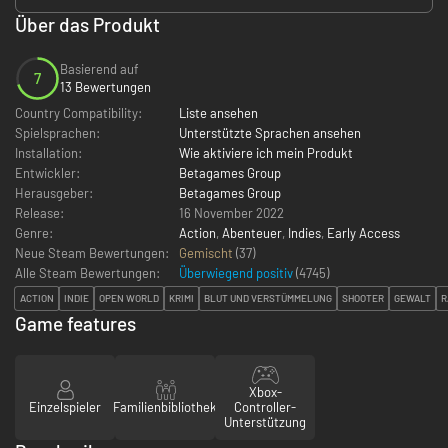
Über das Produkt
Basierend auf
7
13 Bewertungen
Country Compatibility:
Liste ansehen
Spielsprachen:
Unterstützte Sprachen ansehen
Installation:
Wie aktiviere ich mein Produkt
Entwickler:
Betagames Group
Herausgeber:
Betagames Group
Release:
16 November 2022
Genre:
Action
,
Abenteuer
,
Indies
,
Early Access
Neue Steam Bewertungen:
Gemischt
(37)
Alle Steam Bewertungen:
Überwiegend positiv
(
4745
)
ACTION
INDIE
OPEN WORLD
KRIMI
BLUT UND VERSTÜMMELUNG
SHOOTER
GEWALT
R
Game features
Xbox-
Einzelspieler
Familienbibliothek
Controller-
Unterstützung