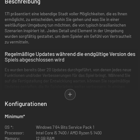
Beschreibung
171 präsentiert eine lebendige Stadt voller Möglichkeiten, die es Ihnen
ermöglicht, zu entscheiden, wohin Sie gehen und was Sie in einer
weitläufigen Umgebung tun möchten, die von typisch brasilianischen
Szenarien inspiriert ist. Jedes Detail und Element in der Umgebung
wurden sorgfältig gestaltet, um dem Spieler ein Gefühl von Vertrautheit
zu vermitteln.
Regelmäßige Updates während die endgültige Version des
Spiels abgeschlossen wird
Es wurden bereits über 20 Updates durchgeführt, von denen jedes neue
Funktionen und/oder Verbesserungen für das Spiel bringt. Während Sie
auf die Fertigstellung der Entwicklung warten, können Sie regelmäßige
Updates genießen, die Ihr Spielerlebnis weiter verbessern. In einigen
unserer neuesten Updates wurden neue Funktionen hinzugefügt,
Optimierungen implementiert und thematische Updates veröffentlicht,
Konfigurationen
wie z.B. Weihnachts- und Juni-Party-Themen. Wir haben auch die Anzahl
der Fahrzeuge, Waffen und Kleidungsstücke erweitert und die Möglichkeit
geschaffen, Motorräder und Waffen individuell anzupassen. Vergessen Sie
Minimum
*
nicht, regelmäßig zurückzukehren, um sich am Entwicklungsprozess zu
beteiligen und Ihr wertvolles Feedback zu geben.
OS *:
Windows 7 64 Bits Service Pack 1
Processor:
Intel Core i5 7400 / AMD Ryzen 5 1400
Eine fesselnde Kulisse
Memory:
12 GB RAM