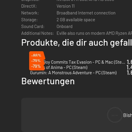
DirectX:
Version 11
Network:
Broadband Internet connection
Storage:
2 GB available space
Sound Card:
Onboard
Additional Notes:
Eville also runs on modern AMD Ryzen A
Produkte, die dir auch gefa
-86%
-79%
1.
Turnip Boy Commits Tax Evasion - PC & Mac (Steam)
-79%
1.
Masters of Anima - PC (Steam)
1.
Gurumin: A Monstrous Adventure - PC (Steam)
Bewertungen
--
Bis