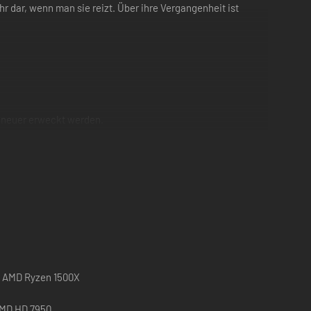
 dar, wenn man sie reizt. Über ihre Vergangenheit ist
n neuer erweckt werden.
6, AMD Ryzen 1500X
AMD HD 7950