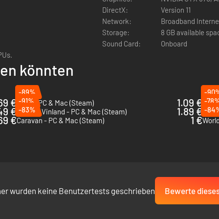
DirectX:
Version 11
Network:
Broadband Interne
Storage:
8 GB available spa
Sound Card:
Onboard
PUs.
llen könnten
-89%
-90
69 €
-91%
1.09 €
-78
Minit - PC & Mac (Steam)
Metal
49 €
-83%
1.89 €
-84
Dead In Vinland - PC & Mac (Steam)
Anuc
69 €
1 €
Caravan - PC & Mac (Steam)
World
her wurden keine Benutzertests geschrieben
Bewerte dieses