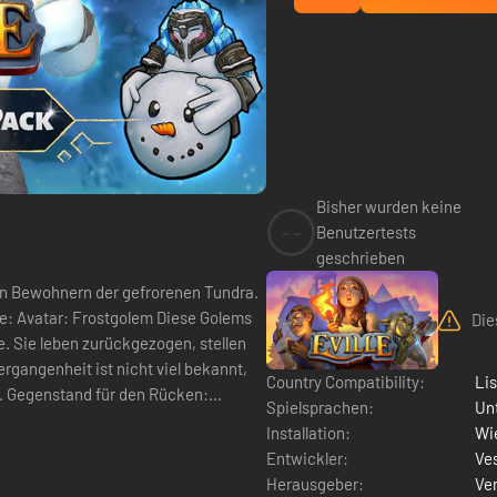
Bisher wurden keine
--
Benutzertests
geschrieben
en Bewohnern der gefrorenen Tundra.
lems
Die
. Sie leben zurückgezogen, stellen
ergangenheit ist nicht viel bekannt,
Country Compatibility:
Li
n:
Spielsprachen:
Un
Installation:
Wie
Entwickler:
Ve
Herausgeber:
Ver