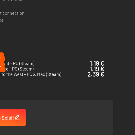
t connection
ce
%
%
1.19 €
 Unit - PC (Steam)
%
1.19 €
hard - PC (Steam)
2.39 €
 to the West - PC & Mac (Steam)
 Spiel!