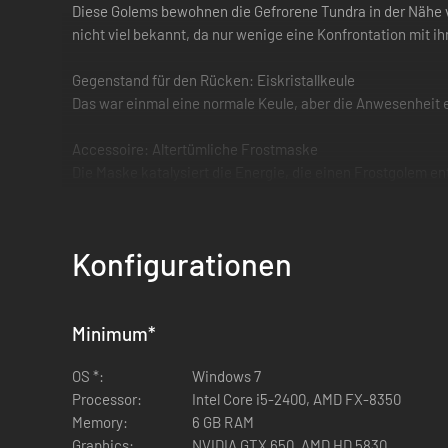
Diese Golems bewohnen die Gefrorene Tundra in der Nähe vo
nicht viel bekannt, da nur wenige eine Konfrontation mit i
Gegenstand für den Rücken: Eiskristallkeule
Das war einmal eine normale Keule, aber die Anwesenheit e
Accessoire: Altertümliche Frostmaske
Die Maske katalysiert die Energie, die einen Frostgolem e
Gemälde: Freunde werden
Baue deinen Schneemann.
Konfigurationen
Ladebildschirm: Frostgolem
Der Frostgolem zieht durch die Stummen Wälder in der Näh
Minimum
*
Nicht erstattungsfähig.
OS *:
Windows 7
Processor:
Intel Core i5-2400, AMD FX-8350
Memory:
6 GB RAM
Graphics:
NVIDIA GTX 650, AMD HD 5830