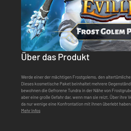
Über das Produkt
Werde einer der mächtigen Frostgolems, den altertümlich
Dieses kosmetische Paket beinhaltet mehrere Gegenstände: Avatar: Frostgolem Diese Go
bewohnen die Gefrorene Tundra in der Nähe von Frostgrube
aber eine große Gefahr dar, wenn man sie reizt. Über ihre V
da nur wenige eine Konfrontation mit ihnen überlebt haben. Gegenstand für den Rücke
Eiskristallkeule Das war einmal ei...
Mehr Infos