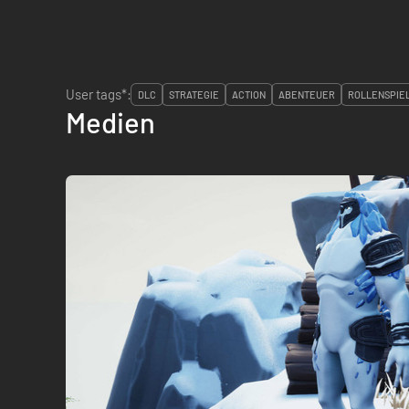
User tags*:
DLC
STRATEGIE
ACTION
ABENTEUER
ROLLENSPIE
Medien