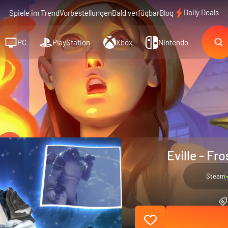
Daily Deals
Spiele im Trend
Vorbestellungen
Bald verfügbar
Blog
PC
PlayStation
Xbox
Nintendo
Eville - Fr
Steam