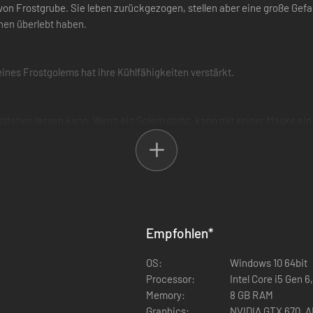
n Frostgrube. Sie leben zurückgezogen, stellen aber eine große Gefahr
hnen überlebt haben.
ines Frostgolems hat ihre Kühlfähigkeiten verstärkt.
ntstehen lassen kann. Wenn ein Golem stirbt, kann mit seiner Maske ei
e der Berge..
Empfohlen
*
OS:
Windows 10 64bit
Processor:
Intel Core i5 Gen 
Memory:
8 GB RAM
Graphics:
NVIDIA GTX 670, 