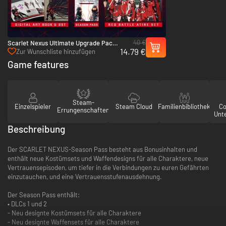
40 €
Scarlet Nexus Ultimate Upgrade Pack
14.79 €
- PC (Steam)
Zur Wunschliste hinzufügen
Game features
Steam-
Einzelspieler
Steam Cloud
Familienbibliothek
Co
Errungenschaften
Unt
Beschreibung
Der SCARLET NEXUS-Season Pass besteht aus Bonusinhalten und
enthält neue Kostümsets und Waffendesigns für alle Charaktere, neue
Vertrauensepisoden, um tiefer in die Verbindungen zu euren Gefährten
einzutauchen, und eine Vertrauensstufenausdehnung.
Der Season Pass enthält:
• DLCs 1 und 2
- Neu designte Kostümsets für alle Charaktere
- Neu designte Waffensets für alle Charaktere