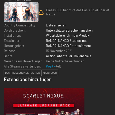
Dieses DLC benötigt das Basis Spiel Scarlet
Nexus
Country Compatibility:
Liste ansehen
Spielsprachen:
Unterstützte Sprachen ansehen
Installation:
Wie aktiviere ich mein Produkt
Entwickler:
BANDAI NAMCO Studios Inc.
Herausgeber:
BANDAI NAMCO Entertainment
Release:
15 November 2021
Genre:
Action
,
Abenteuer
,
Rollenspiele
Neue Steam Bewertungen:
Keine Nutzerbewertungen
Alle Steam Bewertungen:
Positiv
(
41
)
DLC
ROLLENSPIEL
ACTION
ABENTEUER
Extensions hinzufügen