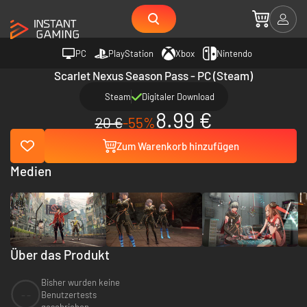
PC
PlayStation
Xbox
Nintendo
Scarlet Nexus Season Pass - PC (Steam)
Steam
Digitaler Download
8.99 €
20 €
-55%
Zum Warenkorb hinzufügen
Medien
Über das Produkt
Bisher wurden keine
--
Benutzertests
geschrieben