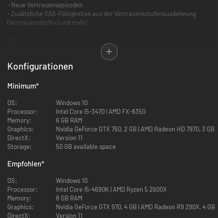
- Neue Vertrauensepisoden
- Zusätzliche SAS-Fähigkeiten aus der Vertrauensstufenausdehnung
(Vertrauensstufe+) und mehr!
• DLC 3
- Neu designte Kostümsets für alle Charaktere
- Neue Vertrauensepisoden und mehr!
Konfigurationen
*Hinweis: Die Inhalte von DLC 1 und 2 unterscheiden sich von denen von
DLC 3.
Minimum
*
OS:
Windows 10
Processor:
Intel Core i5-3470 | AMD FX-8350
Memory:
6 GB RAM
Graphics:
Nvidia GeForce GTX 760, 2 GB | AMD Radeon HD 7970, 3 GB
DirectX:
Version 11
Storage:
50 GB available space
Empfohlen
*
OS:
Windows 10
Processor:
Intel Core i5-4690K | AMD Ryzen 5 2600X
Memory:
8 GB RAM
Graphics:
Nvidia GeForce GTX 970, 4 GB | AMD Radeon R9 290X, 4 GB
DirectX:
Version 11