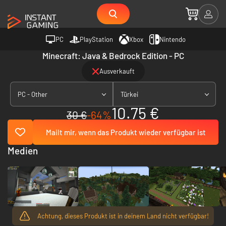
PC
PlayStation
Xbox
Nintendo
Minecraft: Java & Bedrock Edition - PC
Ausverkauft
PC - Other
Türkei
10.75 €
30 €
-64%
Mailt mir, wenn das Produkt wieder verfügbar ist
Medien
Achtung, dieses Produkt ist in deinem Land nicht verfügbar!