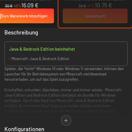
16.09 €
10.75 €
30 €
-46%
30 €
-64%
Zum Warenkorb hinzufügen
Ausverkauft
Beschreibung
Java & Bedrock Edition beinhaltet
- Minecraft: Java & Bedrock Edition
Spieler, die *nicht* Windows 10 oder Windows 11 verwenden, können den
Launcher für ihr Betriebssystem von Minecraft.net/download
herunterladen, um auf das Spiel zuzugreifen.
Erschaffen, erkunden, überleben, immer und immer wieder. Minecraft:
Java Edition und Bedrock Edition sind jetzt als Bundle für Windows
verfügbar. Durch den Kauf von Minecraft: Java & Bedrock Edition
erhältst du mit einem Kauf Zugang zu beiden Spielen und einem
einheitlichen Launcher, mit dem der Wechsel von einer Edition zur
nächsten einfacher wird denn je. Spiele plattformübergreifend mit
anderen Minecraftern, indem du einfach zu der Edition wechselst, die
deine Freunde verwenden. Minecraft im Doppelpakt – mit mehr
Konfigurationen