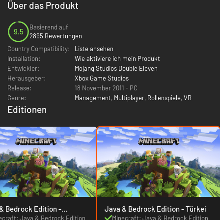
Über das Produkt
Basierend auf
9.5
2895 Bewertungen
Country Compatibility:
Liste ansehen
Installation:
Wie aktiviere ich mein Produkt
Entwickler:
Mojang Studios ‪Double Eleven
Herausgeber:
Xbox Game Studios
Release:
18 November 2011 - PC
Genre:
Management
,
Multiplayer
,
Rollenspiele
,
VR
Editionen
& Bedrock Edition -
Java & Bedrock Edition - Türkei
dwide
ecraft: Java & Bedrock Edition
Minecraft: Java & Bedrock Edition