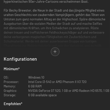
hyperkinetischen 90er-Jahre-Cartoons verschwimmen lässt.
Für Becky Brewster, die Neue in der Stadt und das jüngste Mitglied eines
uralten Geschlechts von zaubernden Vampirjägern, gehört das Töten von
Untoten zum ganz normalen Alltag an der Highschool. Spüre dämonische
Ausgeburten über die sozialen Medien der Stadt auf und mache Selfies
mit dämonischen Kräften, um ihre Schwächen zu analysieren. Rüste
deinen treuen und treffsicheren Feldhockeyschläger auf und verbessere
deine verborgenen magischen Fähigkeiten mit Zauberbüchern und
Schulmaterial. Werde mit deiner auserlesenen Gruppe von lustigen
Charakteren zur Meistermetzlerin und zeig den Vampiren, was es heißt,
sich mit der Carpentersville High anzulegen!
Konfigurationen
Vernichte die Vampirhorden
Minimum
*
OS:
Windows 10
Processor:
Intel Core i3-540 or AMD Phenom II X3 720
Memory:
6 GB RAM
Graphics:
NVIDIA GeForce GT 520, 1 GB or AMD Radeon HD 6570, 1 GB 
Storage:
6 GB available space
Empfohlen
*