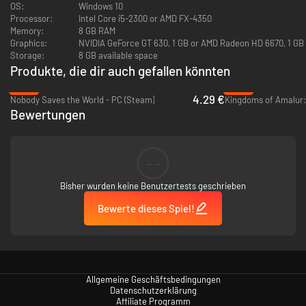
OS:
Windows 10
Processor:
Intel Core i5-2300 or AMD FX-4350
Memory:
8 GB RAM
Graphics:
NVIDIA GeForce GT 630, 1 GB or AMD Radeon HD 6670, 1 GB 
Storage:
8 GB available space
Nimm es mit einer herrlich makabren Menagerie von abscheulich
Produkte, die dir auch gefallen könnten
mutierten Tieren und vampirisch besessenen Stadtbewohnern auf.
-83%
-84%
Bestreite epische, energiegeladene Bosskämpfe und verteidige deine
4.29 €
Nobody Saves the World - PC (Steam)
Heimatstadt.
Bewertungen
Dungeon Crawler mit Kleinstadtcharme
--
Bisher wurden keine Benutzertests geschrieben
Bewerte dieses Spiel!
Allgemeine Geschäftsbedingungen
Datenschutzerklärung
Affiliate Programm