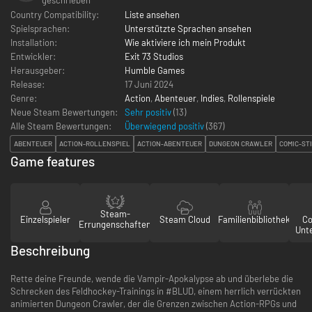
Country Compatibility:
Liste ansehen
Spielsprachen:
Unterstützte Sprachen ansehen
Installation:
Wie aktiviere ich mein Produkt
Entwickler:
Exit 73 Studios
Herausgeber:
Humble Games
Release:
17 Juni 2024
Genre:
Action
,
Abenteuer
,
Indies
,
Rollenspiele
Neue Steam Bewertungen:
Sehr positiv
(13)
Alle Steam Bewertungen:
Überwiegend positiv
(
367
)
ABENTEUER
ACTION-ROLLENSPIEL
ACTION-ABENTEUER
DUNGEON CRAWLER
COMIC-ST
Game features
Steam-
Einzelspieler
Steam Cloud
Familienbibliothek
Co
Errungenschaften
Unt
Beschreibung
Rette deine Freunde, wende die Vampir-Apokalypse ab und überlebe die
Schrecken des Feldhockey-Trainings in #BLUD, einem herrlich verrückten
animierten Dungeon Crawler, der die Grenzen zwischen Action-RPGs und