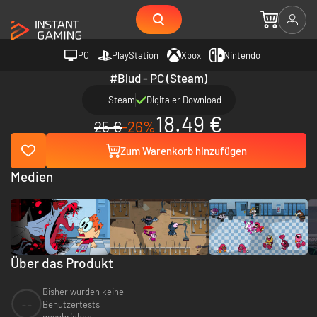
PC
PlayStation
Xbox
Nintendo
#Blud - PC (Steam)
Steam
Digitaler Download
18.49 €
25 €
-26%
Zum Warenkorb hinzufügen
Medien
Über das Produkt
Bisher wurden keine
--
Benutzertests
geschrieben