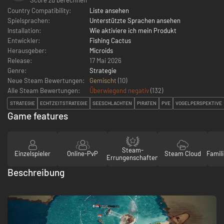
Country Compatibility:
Liste ansehen
Spielsprachen:
Unterstützte Sprachen ansehen
Installation:
Wie aktiviere ich mein Produkt
Entwickler:
Fishing Cactus
Herausgeber:
Microids
Release:
17 Mai 2026
Genre:
Strategie
Neue Steam Bewertungen:
Gemischt
(10)
Alle Steam Bewertungen:
Überwiegend negativ
(
132
)
STRATEGIE
ECHTZEITSTRATEGIE
SEESCHLACHTEN
PIRATEN
PVE
VOGELPERSPEKTIVE
Game features
Steam-
Einzelspieler
Online-PvP
Steam Cloud
Famili
Errungenschaften
Beschreibung