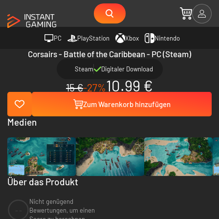
PC
PlayStation
Xbox
Nintendo
Corsairs - Battle of the Caribbean - PC (Steam)
Steam
Digitaler Download
10.99 €
15 €
-27%
Zum Warenkorb hinzufügen
Medien
Über das Produkt
Nicht genügend
--
Bewertungen, um einen
Score zu berechnen