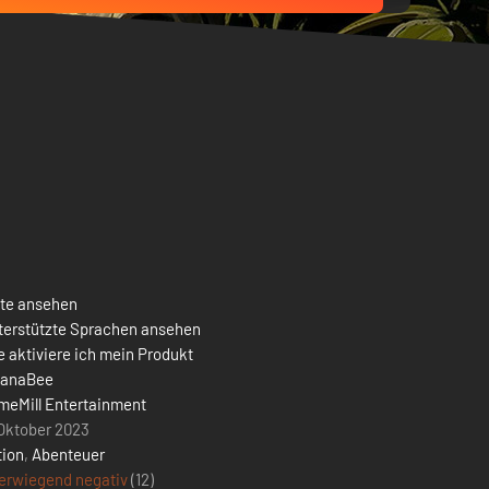
ste ansehen
terstützte Sprachen ansehen
 aktiviere ich mein Produkt
uanaBee
meMill Entertainment
 Oktober 2023
tion
,
Abenteuer
erwiegend negativ
(12)