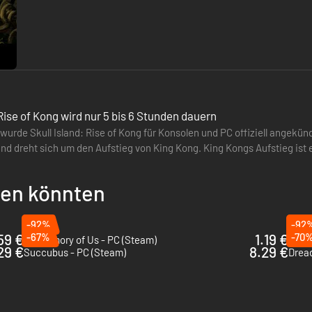
Internetnutzer hat nämlich das gesamte Spiel auf YouTube…
 Rise of Kong wird nur 5 bis 6 Stunden dauern
wurde Skull Island: Rise of Kong für Konsolen und PC offiziell angekün
und dreht sich um den Aufstieg von King Kong. King Kongs Aufstieg ist 
mo Gomez Zará,…
llen könnten
-92%
-92
59 €
-67%
1.19 €
-70
My Memory of Us - PC (Steam)
29 €
8.29 €
Succubus - PC (Steam)
Dread