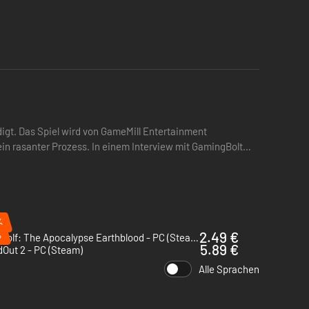
digt. Das Spiel wird von GameMill Entertainment
ein rasanter Prozess. In einem Interview mit GamingBolt
%
%
2.49 €
Werewolf: The Apocalypse Earthblood - PC (Steam)
5.89 €
Out 2 - PC (Steam)
Alle Sprachen