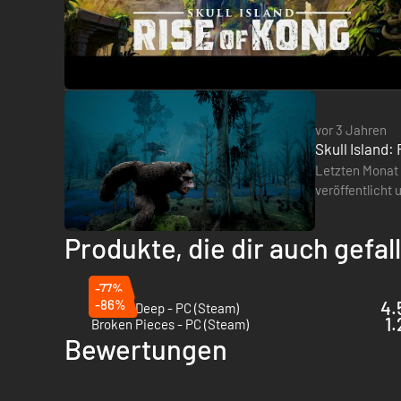
vor 3 Jahren
Skull Island:
Letzten Monat 
veröffentlicht 
sagte Guiller
Produkte, die dir auch gefa
-77%
-86%
4.
Hidden Deep - PC (Steam)
1.
Broken Pieces - PC (Steam)
Bewertungen