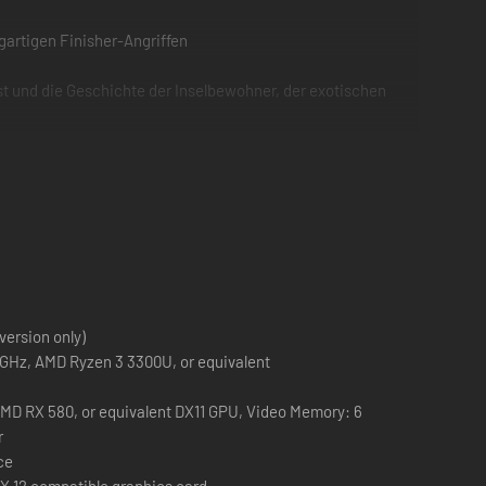
gartigen Finisher-Angriffen
st und die Geschichte der Inselbewohner, der exotischen
n
insel auf der Quest, den Tod deiner Eltern zu rächen
version only)
 GHz, AMD Ryzen 3 3300U, or equivalent
AMD RX 580, or equivalent DX11 GPU, Video Memory: 6
r
ce