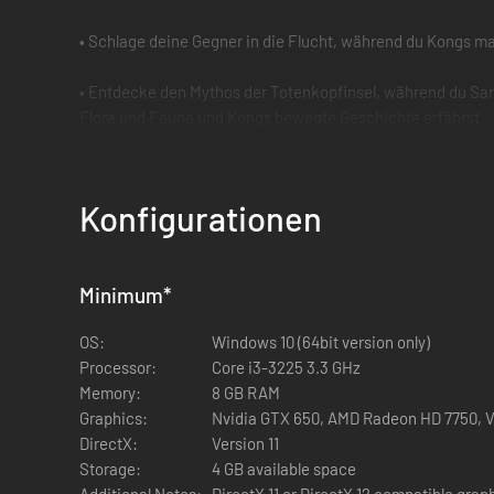
• Schlage deine Gegner in die Flucht, während du Kongs mar
• Entdecke den Mythos der Totenkopfinsel, während du Samm
Flora und Fauna und Kongs bewegte Geschichte erfährst
• Führe Kong zu neuen Höhen durch Spezialereignisse und 
Konfigurationen
• Springe und erklettere gebirgiges Terrain, Dschungellia
Minimum
*
OS:
Windows 10 (64bit version only)
Processor:
Core i3-3225 3.3 GHz
Memory:
8 GB RAM
Graphics:
Nvidia GTX 650, AMD Radeon HD 7750, 
DirectX:
Version 11
Storage:
4 GB available space