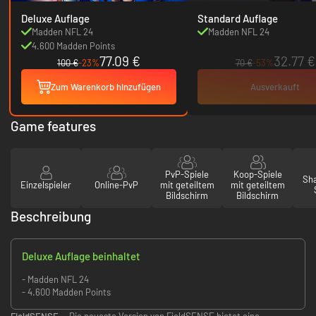
Deluxe Auflage
Standard Auflage
Madden NFL 24
Madden NFL 24
4.600 Madden Points
77.09 €
32.77 €
100 €
-23%
70 €
-53%
Zum Warenkorb hinzufügen
Ausverkauft
Game features
PvP-Spiele
Koop-Spiele
Sha
Einzelspieler
Online-PvP
mit geteiltem
mit geteiltem
Bildschirm
Bildschirm
Beschreibung
Deluxe Auflage beinhaltet
- Madden NFL 24
- 4.600 Madden Points
FieldSENSE
— Die neueste Version von FieldSENSE bietet eine