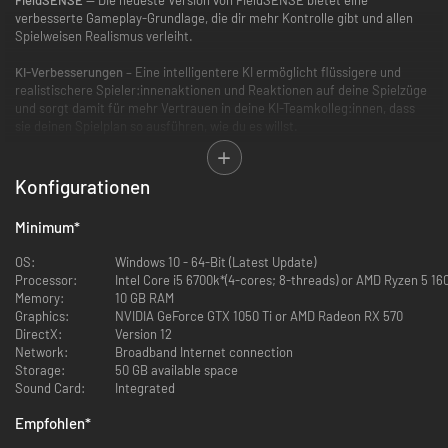
verbesserte Gameplay-Grundlage, die dir mehr Kontrolle gibt und allen
Spielweisen Realismus verleiht.
KI-Verbesserungen
– Eine intelligentere KI ermöglicht flüssigere und
realistischere Spieler:innenaktionen und Reaktionen auf deine Spielzüge
und sorgt damit für mehr Vertrauen in deine KI-Teamkolleg:innen, dass
sie deinen Spielplan so ausführen, wie du es willst.
Auf Fähigkeiten basierendes Passen 2.0
– Führe einen siegreichen Dive
mit einer Hand mit der verbesserten Fang-KI durch, wirf mit chirurgischer
Konfigurationen
Präzision dank neuer Wurfanimationen und sieh noch authentischere
Defense-Manöver vorher – mit dem besseren DB-Verhalten des auf
Minimum
*
Fähigkeiten basierenden Passens 2.0.
OS:
Windows 10 - 64-Bit (Latest Update)
„Hit Everything“ 2.0
— Wertungen und Lagebewusstsein deiner
Processor:
Intel Core i5 6700k*(4-cores; 8-threads) or AMD Ryzen 5 16
Teammitglieder sind nun wirkungsvoller, wodurch du eher darauf
Memory:
10 GB RAM
vertrauen kannst, dass sie während Stand-Up Tackles für mehr Yardage
Graphics:
NVIDIA GeForce GTX 1050 Ti or AMD Radeon RX 570
vorstoßen und effektiver angreifen können.
DirectX:
Version 12
Network:
Broadband Internet connection
Superstar: The League
– Erreiche neue Höhen in deiner NFL-Karriere mit
Storage:
50 GB available space
der spielverändernden Kontrolle dank FieldSENSE. Wähle deine Position
Sound Card:
Integrated
und deinen Körperbau aus und passe deinen Superstar an, um Ziele wie
das NFL Combine zu erfüllen, die Reihenfolge deines Drafts zu
Empfohlen
*
bestimmen, 99 OVR zu erreichen und an deinem Vermächtnis zu arbeiten,