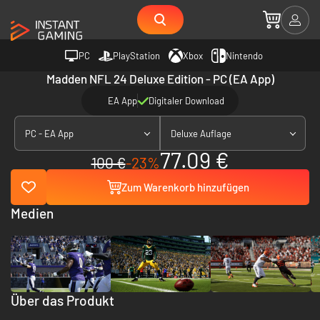
PC
PlayStation
Xbox
Nintendo
Madden NFL 24 Deluxe Edition - PC (EA App)
EA App
Digitaler Download
PC - EA App
Deluxe Auflage
77.09 €
100 €
-23%
Zum Warenkorb hinzufügen
Medien
Über das Produkt