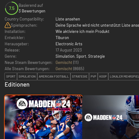
Basierend auf
7.5
3 Bewertungen
Country Compatibility:
Liste ansehen
Spielsprachen:
Deine Sprache wird nicht unterstützt Liste ans
Installation:
Wie aktiviere ich mein Produkt
Entwickler:
Tiburon
Herausgeber:
Electronic Arts
Release:
17 August 2023
Genre:
Simulation
,
Sport
,
Strategie
Neue Steam Bewertungen:
Gemischt
(11)
Alle Steam Bewertungen:
Gemischt
(
8665
)
SPORT
SIMULATION
AMERICAN FOOTBALL
STRATEGIE
PVP
KOOP
LOKALER MEHRSPIE
Editionen