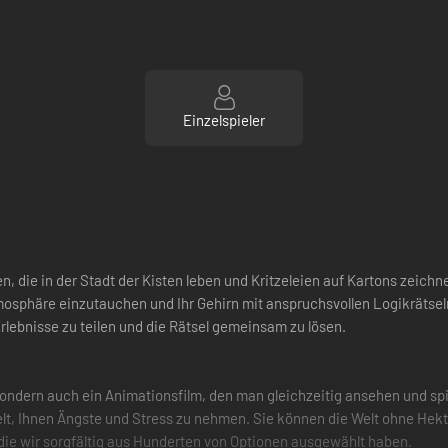
Einzelspieler
n, die in der Stadt der Kisten leben und Kritzeleien auf Kartons zeich
 Atmosphäre einzutauchen und Ihr Gehirn mit anspruchsvollen Logikräts
Erlebnisse zu teilen und die Rätsel gemeinsam zu lösen.
t, sondern auch ein Animationsfilm, den man gleichzeitig ansehen und sp
elt, Ihnen Ängste und Stress zu nehmen. Sie können die Welt ohne He
 die wir sorgfältig aus Hunderten von Optionen ausgewählt haben.