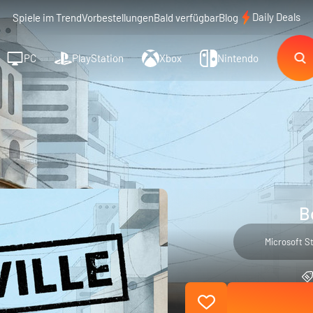
Daily Deals
Spiele im Trend
Vorbestellungen
Bald verfügbar
Blog
PC
PlayStation
Xbox
Nintendo
B
Microsoft S