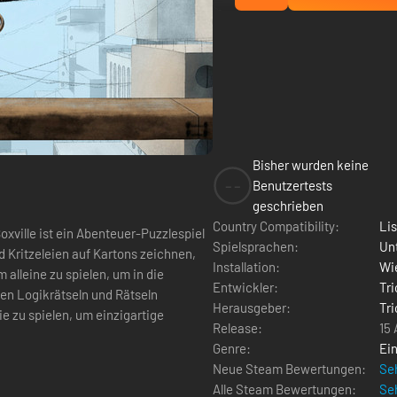
Bisher wurden keine
--
Benutzertests
geschrieben
Country Compatibility:
Li
Spielsprachen:
Un
d Kritzeleien auf Kartons zeichnen,
Installation:
Wie
 alleine zu spielen, um in die
Entwickler:
Tr
en Logikrätseln und Rätseln
Herausgeber:
Tr
e zu spielen, um einzigartige
Release:
15
Genre:
Ein
Neue Steam Bewertungen:
Seh
Alle Steam Bewertungen:
Seh