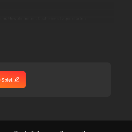
inen und Gewohnheiten. Doch eines Tages störten
t so einfach, sich durch die Stadt zu bewegen. Er muss
szufinden. Unterwegs warten viele Abenteuer, neue
 Spiel!