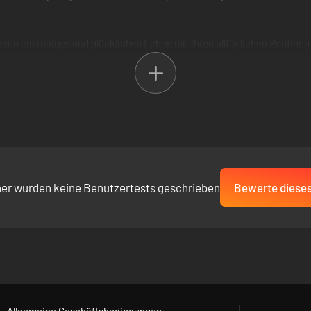
ie führen ein ruhiges und glückliches Leben mit ihren alltäglichen Rout
rloren. Er hat mit der Suche begonnen, aber nach Erdbeben ist es nich
zurückzubringen und den wahren Grund für all diese Erdbeben herau
und vorsichtig sein und anderen helfen.
her wurden keine Benutzertests geschrieben
Bewerte dieses
Allgemeine Geschäftsbedingungen