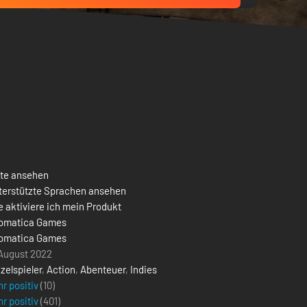
ste ansehen
terstützte Sprachen ansehen
 aktiviere ich mein Produkt
iomatica Games
iomatica Games
 August 2022
zelspieler
,
Action
,
Abenteuer
,
Indies
r positiv
(10)
r positiv
(
401
)