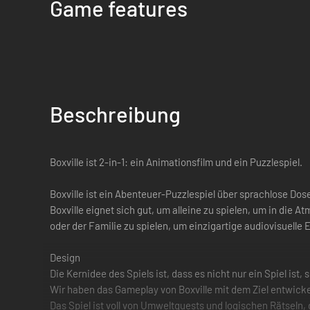
Game features
Beschreibung
Boxville ist 2-in-1: ein Animationsfilm und ein Puzzlespiel.
Boxville ist ein Abenteuer-Puzzlespiel über sprachlose Dose
Boxville eignet sich gut, um alleine zu spielen, um in die
oder der Familie zu spielen, um einzigartige audiovisuelle 
Design
Die Kernidee des Spiels ist, dass es nicht nur ein Spiel is
Wir haben das Gameplay von Boxville mit dem Ziel entwick
Das Spiel ist voll von Umweltquests und logischen Rätseln,