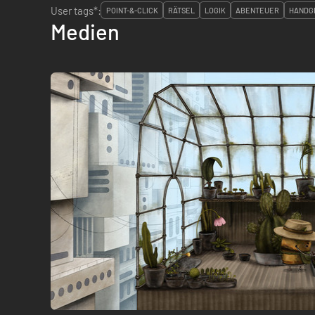
User tags*:
POINT-&-CLICK
RÄTSEL
LOGIK
ABENTEUER
HANDG
Medien