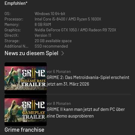
Empfohlen
*
OS:
Windows 10 64-bit
Processor:
Intel Core i5-8400 / AMD Ryzen 5 1600X
Memory:
8 GB RAM
Graphics:
Nvidia GeForce GTX 1050 / AMD Radeon R9 720X
DirectX:
Version 11
Storage:
20 GB available space
Additional Notes:
SSD recommended
News zu diesem Spiel
Bestimmte deinen Spielstil, indem du aus verschiedenen Fähigkeiten,
Waffen und Formbeschwörungen wählst. Studiere deine Gegner, indem du
ihre Form beschwörst, um dir im Kampf wie auch bei der Erkundung
vor 6 Monaten
diverser Geheimwege zu helfen.
GRIME 2: Das Metroidvania-Spiel erscheint
HIGHLIGHTS
jetzt am 31. März 2026
Formen
– Absorbiere besiegte Gegner und beschwöre dann ihre
Form, um diese für Spezialangriffe zu nutzen. Nutze Formen, um
Gegner zu werfen, Projektile abzufeuern, zu betäuben und sogar zu
vor 8 Monaten
beschwören.
GRIME II kann man jetzt auf dem PC über
Umgebungskampf
– Wo auch immer du hingehst, die Umgebung
eine Demo ausprobieren
bietet dir unzählige Möglichkeiten, Gegner im Nah- oder Fernkampf
anzugehen. Aber sei gewarnt, dass dasselbe auch für deine
Widersacher gilt!
Grime franchise