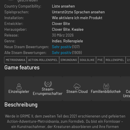
Country Compatibility:
Liste ansehen
Spielsprachen:
Unterstützte Sprachen ansehen
Installation:
Wie aktiviere ich mein Produkt
Entwickler:
Clover Bite
Herausgeber:
Clover Bite
,
Kwalee
Release:
30 März 2026
Genre:
Indies
,
Rollenspiele
Neue Steam Bewertungen:
Sehr positiv
(107)
Alle Steam Bewertungen:
Sehr positiv
(
1909
)
METROIDVANIA
ACTION-ROLLENSPIEL
ERKUNDUNG
SOULSLIKE
PVE
ROLLENSPIEL
2,
Game features
Steam-
Einzelspieler
Steam Cloud
Familienbibliothek
Co
Errungenschaften
Unt
Beschreibung
Werde in GRIME II, dem zweiten Teil des 2021 erschienenen und gefeierten
Action-Adventure-Metroidvania, zum Formdieb. Du bist ein Formloser –
ein Kunstnachahmer, der Kreaturen absorbieren und ihre Formen