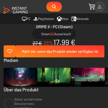
PC
PlayStation
Xbox
Nintendo
GRIME II - PC (Steam)
Steam
Ausverkauft
17.99 €
27 €
-33%
Mailt mir, wenn das Produkt wieder verfügbar ist
Medien
Über das Produkt
Bisher wurden keine
--
Benutzertests
geschrieben