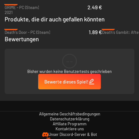
-88%
2.49 €
GRIME - PC (Steam)
2021
Produkte, die dir auch gefallen könnten
-90%
-87%
1.89 €
Death's Door - PC (Steam)
Death's Gambit: After
Bewertungen
--
Bisher wurden keine Benutzertests geschrieben
Bewerte dieses Spiel!
Parieren und Greifen
– Nutze Handtentakel, um gegnerische
Angriffe zu parieren oder sie zu ergreifen und zu absorbieren,
wodurch du dem erlernen ihrer Form näherkommst.
Eine lebendige Welt
– Entdecke unglaubliche Orte aus gemalten
Nägeln und riesigen Vasen. Jeder Ort hat eine einzigartige
Zivilisation, Kultur und vielschichtige Charaktere zum Interagieren.
Allgemeine Geschäftsbedingungen
Datenschutzerklärung
Affiliate Programm
Kontaktiere uns
Unser Discord-Server & Bot