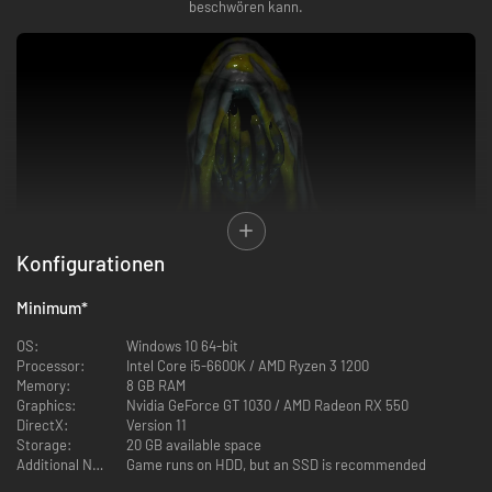
beschwören kann.
Konfigurationen
Minimum
*
Entdecke ein neues und mysteriöses Land des GRIME-Universums, in dem
dich hinter jeder Ecke Gefahren und Wunder erwarten. Nutze deine
OS:
Windows 10 64-bit
Umgebung zusammen mit deinen beschworenen Formen, um gefährliche
Processor:
Intel Core i5-6600K / AMD Ryzen 3 1200
Gegner und epische Bosse zu überwinden, während du eine detailreiche
Memory:
8 GB RAM
Welt mit verschiedensten Kulturen und Charaktere erkundest.
Graphics:
Nvidia GeForce GT 1030 / AMD Radeon RX 550
DirectX:
Version 11
Storage:
20 GB available space
Additional Notes:
Game runs on HDD, but an SSD is recommended