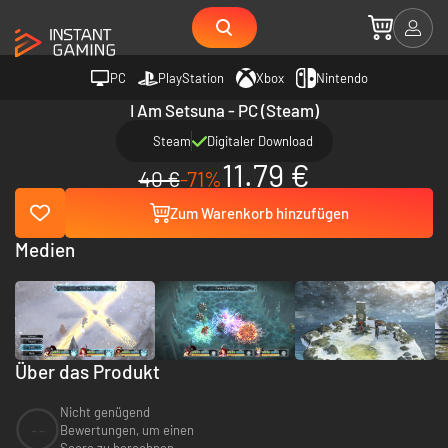
PC
PlayStation
Xbox
Nintendo
I Am Setsuna - PC (Steam)
Steam
Digitaler Download
11.79 €
40 €
-71%
Zum Warenkorb hinzufügen
Medien
Über das Produkt
Nicht genügend
--
Bewertungen, um einen
Score zu berechnen