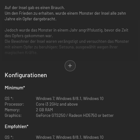
Auf der Insel gab es einen Brauch.
Um den Frieden zu erhalten, wurde einem Monster der Insel alle zehn
Jahre ein Opfer dargebracht.
Jedoch wurde das Monster in einem Jahr angriffslustig, bevor die Zeit
des Opfers gekommen war.
Die Bewohner der Insel waren verängstigt und versuchten das Monster
mit einem Opfer zu beruhigen: Setsuna, ausgewählt wegen ihrer
magischen Kräfte.
Setsuna muss sich mit ihrer Garde auf den Weg ins entfernteste Land
machen, in dem die Opferzeremonie stattfinden wird.
Konfigurationen
Schlüsselelemente:
Minimum
*
Eine Huldigung an die JRPG-Meisterwerke der vergangenen Jahre,
entwickelt mit der neusten Technologie, um eine wahrhaft
OS *:
Windows 7, Windows 8/8.1, Windows 10
denkwürdige Geschichte sowie ein einzigartiges Spielerlebnis zu
Processor:
Core i3 2GHz and above
erschaffen und den authentischen JRPG-Stil auf die derzeitige
Memory:
2 GB RAM
Hardware zu bringen.
Graphics:
GeForce GTS250 / Radeon HD5750 or better
Ein neues Kampfsystem, inspiriert vom zeitlosen JRPG-Klassiker
Empfohlen
*
Chrono Trigger.
Eine emotional eindrucksvolle und denkwürdige Geschichte, die den
OS *:
Windows 7, Windows 8/8.1, Windows 10
Spieler mit der Erzählung von Setsuna und ihrer herzzerreißenden