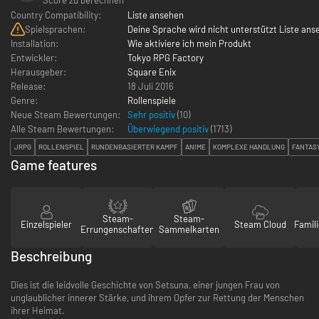
Country Compatibility:
Liste ansehen
Spielsprachen:
Deine Sprache wird nicht unterstützt Liste ans
Installation:
Wie aktiviere ich mein Produkt
Entwickler:
Tokyo RPG Factory
Herausgeber:
Square Enix
Release:
18 Juli 2016
Genre:
Rollenspiele
Neue Steam Bewertungen:
Sehr positiv
(10)
Alle Steam Bewertungen:
Überwiegend positiv
(
1713
)
JRPG
ROLLENSPIEL
RUNDENBASIERTER KAMPF
ANIME
KOMPLEXE HANDLUNG
FANTAS
Game features
Steam-
Steam-
Einzelspieler
Steam Cloud
Famili
Errungenschaften
Sammelkarten
Beschreibung
Dies ist die leidvolle Geschichte von Setsuna, einer jungen Frau von
unglaublicher innerer Stärke, und ihrem Opfer zur Rettung der Menschen
ihrer Heimat.