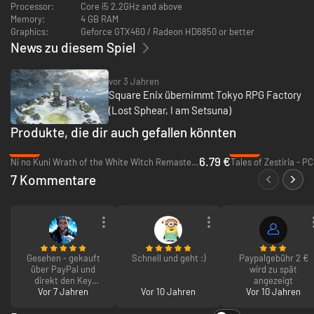
Processor:
Core i5 2.2GHz and above
Trauer fesselt.
Memory:
4 GB RAM
Wunderschönes Charakterdesign und variierte Orte im Spiel
Graphics:
Geforce GTX460 / Radeon HD6850 or better
erwecken Nostalgie für RPG-Klassiker.
News zu diesem Spiel
vor 3 Jahren
Square Enix übernimmt Tokyo RPG Factory
(Lost Sphear, I am Setsuna)
Produkte, die dir auch gefallen könnten
-86%
-94%
6.79 €
Ni no Kuni Wrath of the White Witch Remastered - PC (Steam)
Tales of Zestiria - P
7 Kommentare
Gesehen - gekauft
Schnell und geht :)
Paypalgebühr 2 €
über PayPal und
wird zu spät
direkt den Key
angezeigt
Vor 7 Jahren
bekommen.
Vor 10 Jahren
Vor 10 Jahren
Perfekter Service!