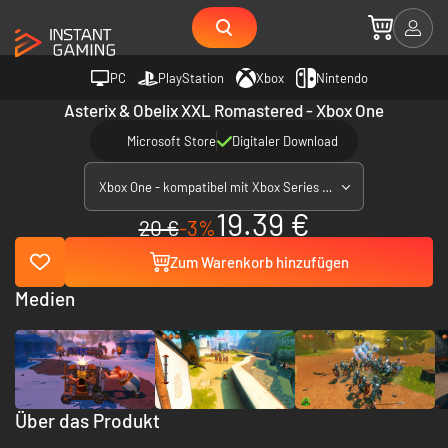
PC
PlayStation
Xbox
Nintendo
Asterix & Obelix XXL Romastered - Xbox One
Microsoft Store
Digitaler Download
Xbox One - kompatibel mit Xbox Series X|S
19.39 €
20 €
-3%
Zum Warenkorb hinzufügen
Medien
Über das Produkt