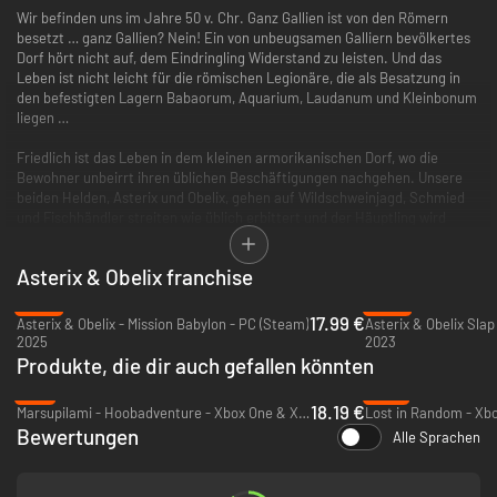
Wir befinden uns im Jahre 50 v. Chr. Ganz Gallien ist von den Römern
besetzt … ganz Gallien? Nein! Ein von unbeugsamen Galliern bevölkertes
Dorf hört nicht auf, dem Eindringling Widerstand zu leisten. Und das
Leben ist nicht leicht für die römischen Legionäre, die als Besatzung in
den befestigten Lagern Babaorum, Aquarium, Laudanum und Kleinbonum
liegen …
Friedlich ist das Leben in dem kleinen armorikanischen Dorf, wo die
Bewohner unbeirrt ihren üblichen Beschäftigungen nachgehen. Unsere
beiden Helden, Asterix und Obelix, gehen auf Wildschweinjagd, Schmied
und Fischhändler streiten wie üblich erbittert und der Häuptling wird
majestätisch auf seinem Schild über den Dorfplatz getragen.
Asterix & Obelix franchise
Aber eines Tages müssen Asterix und Obelix bei der Rückkehr von der
Jagd feststellen, dass ihr Dorf in Flammen steht und von den Römern
-40%
-80%
geplündert wurde! Die beiden machen sich in Begleitung ihres treuen
17.99 €
Asterix & Obelix - Mission Babylon - PC (Steam)
Asterix & Obelix Slap
Gefährten Idefix auf, um die Dorfbewohner zu retten. Auf ihrer Reise
2025
2023
besuchen sie die Normandie, Griechenland, Helvetien, Ägypten und
Produkte, die dir auch gefallen könnten
schließlich auch Rom, um die Dorfbewohner aus den Klauen von Cäsar zu
-9%
-75%
befreien …
18.19 €
Marsupilami - Hoobadventure - Xbox One & Xbox Series X|S
Lost in Random - Xb
Bewertungen
Alle Sprachen