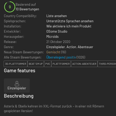
Basierend auf
9
10 Bewertungen
Country Compatibility:
Liste ansehen
Spielsprachen:
Unterstützte Sprachen ansehen
Installation:
Wie aktiviere ich mein Produkt
Entwickler:
OSome Studio
Herausgeber:
Microids
Release:
21 Oktober 2020
Genre:
Einzelspieler
,
Action
,
Abenteuer
Neue Steam Bewertungen:
Gemischt
(16)
Alle Steam Bewertungen:
Überwiegend positiv
(
1026
)
3D-PLATTFORMER
BEAT ’EM UP
PVE
PLATTFORMER
ACTION-ABENTEUER
THIRD-PERSO
Game features
Einzelspieler
Beschreibung
Asterix & Obelix kehren im XXL-Format zurück – in einer mit Römern
gespickten Version!