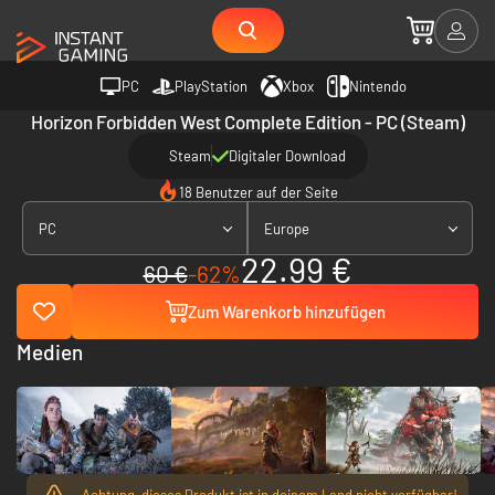
PC
PlayStation
Xbox
Nintendo
Horizon Forbidden West Complete Edition - PC (Steam)
Steam
Digitaler Download
18 Benutzer auf der Seite
PC
Europe
22.99 €
60 €
-62%
Zum Warenkorb hinzufügen
Medien
Achtung, dieses Produkt ist in deinem Land nicht verfügbar!