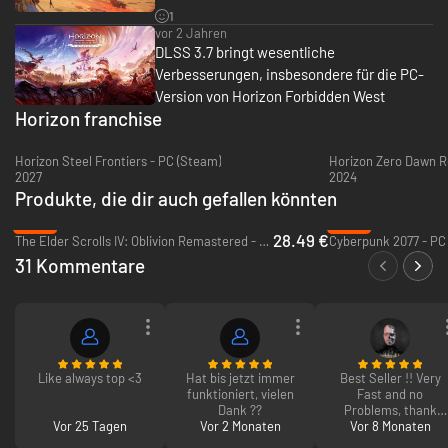
1
Es liegt an Aloy, die Geheimnisse, die hinter diesen Gefahren lauern, zu
vor 2 Jahren
enthüllen und Ordnung und Gleichgewicht in der Welt wiederherzustellen.
DLSS 3.7 bringt wesentliche
Auf ihrem Weg muss sie mit alten Freunden zusammenarbeiten, Allianzen
Verbesserungen, insbesondere für die PC-
mit neuen kriegerischen Fraktionen eingehen und das Vermächtnis der
Version von Horizon Forbidden West
fernen Vergangenheit entschlüsseln.
Horizon franchise
Sieh alle Gameplay-Details mit den Auflösungen "21:9 Ultrawide" und
Horizon Steel Frontiers - PC (Steam)
Horizon Zero Dawn R
"32:9 Super Ultrawide" sowie 48:9 mit Unterstützung für drei
2027
2024
Monitore.*
Produkte, die dir auch gefallen könnten
Mit der Hochskalierung und Frame-Generierung von NVIDIA DLSS 3,
-48%
-52%
der verbesserten Bildqualität von NVIDIA DLAA und der Latenz-
28.49 €
The Elder Scrolls IV: Oblivion Remastered - PC (Steam)
Cyberpunk 2077 - PC
Reduzierung von NVIDIA Reflex erwacht der Verbotene Westen zum
31 Kommentare
Leben. AMD FSR und Intel XeSS werden ebenfalls unterstützt.**
Passe die Grafikeinstellungen nach deinen Wünschen an, mit dem
Potenzial für frei wählbare Bildraten.**
Übernimm die Kontrolle mit voller Unterstützung für den DualSense-
Controller, einschließlich haptischen Feedbacks und adaptiver
Trigger-Funktionalität.***
Like always top <3
Hat bis jetzt immer
Best Seller !! Very
funktioniert, vielen
Fast and no
* Kompatibler PC und 4K-Anzeigegerät erforderlich.
Dank ??
Problems, thank
Vor 25 Tagen
Vor 2 Monaten
Vor 8 Monaten
you!!
** Kompatibler PC erforderlich.
*** Kabelverbindung erforderlich, um den vollen Umfang an Controller-