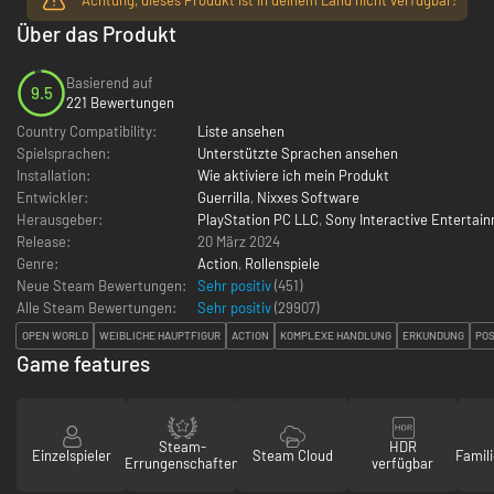
Über das Produkt
Basierend auf
9.5
221 Bewertungen
Country Compatibility:
Liste ansehen
Spielsprachen:
Unterstützte Sprachen ansehen
Installation:
Wie aktiviere ich mein Produkt
Entwickler:
Guerrilla
,
Nixxes Software
Herausgeber:
PlayStation PC LLC
,
Sony Interactive Entertai
Release:
20 März 2024
Genre:
Action
,
Rollenspiele
Neue Steam Bewertungen:
Sehr positiv
(451)
Alle Steam Bewertungen:
Sehr positiv
(
29907
)
OPEN WORLD
WEIBLICHE HAUPTFIGUR
ACTION
KOMPLEXE HANDLUNG
ERKUNDUNG
PO
Game features
Steam-
HDR
Einzelspieler
Steam Cloud
Famili
Errungenschaften
verfügbar