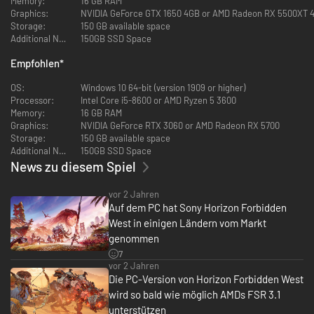
Memory:
16 GB RAM
Graphics:
NVIDIA GeForce GTX 1650 4GB or AMD Radeon RX 5500XT 
Storage:
150 GB available space
Additional Notes:
150GB SSD Space
Empfohlen
*
OS:
Windows 10 64-bit (version 1909 or higher)
Processor:
Intel Core i5-8600 or AMD Ryzen 5 3600
Memory:
16 GB RAM
Graphics:
NVIDIA GeForce RTX 3060 or AMD Radeon RX 5700
Begleite Aloy auf ihrer Reise in ein majestätisches, aber gefährliches
Storage:
150 GB available space
Grenzland, in dem sich geheimnisvolle neue Bedrohungen verbergen. Mit
Additional Notes:
150GB SSD Space
dieser Complete Edition kannst du das gefeierte Horizon Forbidden West
News zu diesem Spiel
vollumfänglich mit allen Bonus-Inhalten auf PC genießen, einschließlich
der Story-Erweiterung Burning Shores, die direkt nach dem Hauptspiel
ansetzt.
vor 2 Jahren
Auf dem PC hat Sony Horizon Forbidden
Erkunde ferne Länder, kämpfe gegen größere und furchterregendere
West in einigen Ländern vom Markt
Maschinen und triff auf überraschende neue Stämme, wenn du in
genommen
Horizons post-apokalyptische Welt der fernen Zukunft zurückkehrst.
7
vor 2 Jahren
Das Land stirbt. Grauenhafte Stürme und eine unaufhaltsame Plage
Die PC-Version von Horizon Forbidden West
suchen die verstreuten Überreste der Menschheit heim, während Furcht
wird so bald wie möglich AMDs FSR 3.1
einflößende, neue Maschinen an den Grenzen umherstreifen und das
Leben auf der Erde auf eine erneute Auslöschung zusteuert.
unterstützen