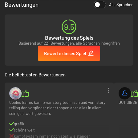
Bewertungen
Features im Spiel zu erleben.
Alle Sprachen
9.5
Bewertung des Spiels
Basierend auf 221 Bewertungen, alle Sprachen inbegriffen
Bewerte dieses Spiel!
Die beliebtesten Bewertungen
Cooles Game, kann zwar story technisch und vom story
GUT DIESE
telling den vorgänger nicht toppen aber alles in allem
sein geld wert gewesen.
grafik
schöne welt
kampfsystem immer noch steif wie ständer