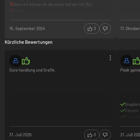
kam mir kürzer als der erste teil vor mit DLC
sony
16. September 2024
3
17. Oktobe
Kürzliche Bewertungen
Gute handlung und Grafik.
Peak game 
Graphic
Kämpfe
Paraglei
31. Juli 2026
0
21. Juli 20