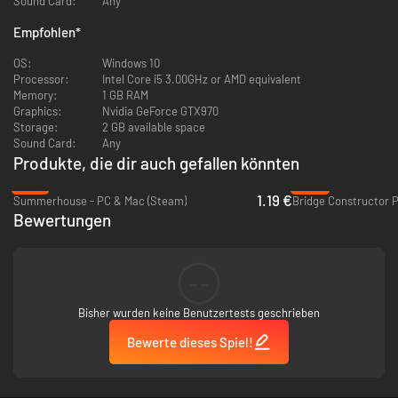
Sound Card:
Any
Empfohlen
*
OS:
Windows 10
Processor:
Intel Core i5 3.00GHz or AMD equivalent
Memory:
1 GB RAM
Graphics:
Nvidia GeForce GTX970
Storage:
2 GB available space
Sound Card:
Any
Produkte, die dir auch gefallen könnten
-76%
-85%
Erforsche sechs verschiedene Welten und über 250
1.19 €
Summerhouse - PC & Mac (Steam)
Bridge Constructor P
Levels
Bewertungen
Entdecke über 250 handgefertigte Rätsel, die in sechs verschiedene
Welten aufgeteilt sind, von denen jede mit ihren eigenen einzigartigen
Mechanismen und Geschichten aufwartet. Leite die Träume sorgfältig,
--
um Alex durch ihre Kindheit zu führen, einen aufregenden Tag und eine
erholsame Nacht nach der anderen.
Bisher wurden keine Benutzertests geschrieben
Bewerte dieses Spiel!