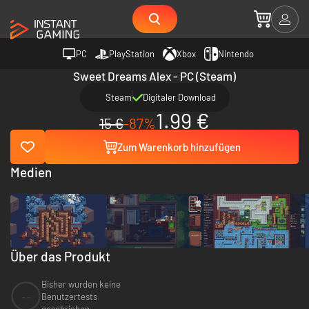
PC
PlayStation
Xbox
Nintendo
Sweet Dreams Alex - PC (Steam)
Steam
Digitaler Download
1.99 €
15 €
-87%
Zum Warenkorb hinzufügen
Medien
Über das Produkt
Bisher wurden keine
--
Benutzertests
geschrieben