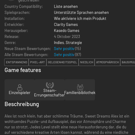
Country Compatibility:
Liste ansehen
Spielsprachen:
Unterstützte Sprachen ansehen
Installation:
Wie aktiviere ich mein Produkt
Entwickler:
Clarity Games
Herausgeber:
Kasedo Games
Release:
4 Oktober 2023
Genre:
Indies
,
Strategie
Neue Steam Bewertungen:
Sehr positiv
(15)
Alle Steam Bewertungen:
Sehr positiv
(
97
)
ENTSPANNEND
PIXEL-ART
GELEGENHEITSSPIEL
NIEDLICH
ATMOSPHÄRISCH
BAUSIMU
Game features
Steam-
Einzelspieler
Familienbibliothek
Errungenschaften
Beschreibung
Alex ist noch klein, hat aber schlimme Träume. Sweet Dreams Alex ist ein
wohltuendes Puzzle- und Aufbauspiel, das vor Atmosphäre und Charme
nur so strotzt. Jedes Level stellt eine neue Herausforderung dar, die du
auf verschiedene kreative Arten lösen kannst, während du eine niedliche