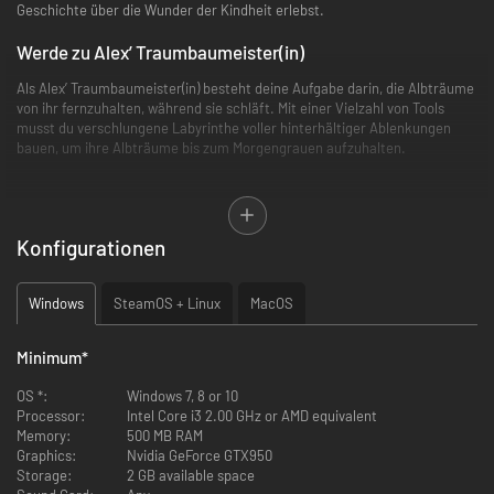
Geschichte über die Wunder der Kindheit erlebst.
Werde zu Alex’ Traumbaumeister(in)
Als Alex’ Traumbaumeister(in) besteht deine Aufgabe darin, die Albträume
von ihr fernzuhalten, während sie schläft. Mit einer Vielzahl von Tools
musst du verschlungene Labyrinthe voller hinterhältiger Ablenkungen
bauen, um ihre Albträume bis zum Morgengrauen aufzuhalten.
Konfigurationen
Windows
SteamOS + Linux
MacOS
Mit Alex ins Land der Träume
Minimum
*
Alex und ihre Familie sind gerade in ihr neues Haus gezogen. Es ist alles
OS *:
Windows 7, 8 or 10
noch ein bisschen viel und ein bisschen beängstigend, aber auch ziemlich
Processor:
Intel Core i3 2.00 GHz or AMD equivalent
aufregend. Gemeinsam verewigen sie all die wichtigen neuen Dinge – wie
Memory:
500 MB RAM
Eis essen gehen, neugefundene Freunde, einen Ausflug ins
Graphics:
Nvidia GeForce GTX950
Einkaufszentrum, den Besuch des schönsten Meeresmuseums und einen
Storage:
2 GB available space
Film im Fernsehen – in Alex’ Tagebuch.