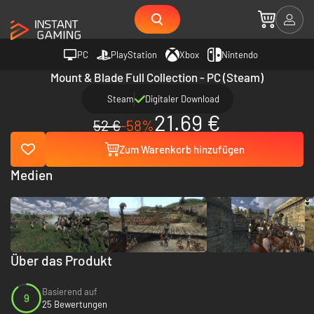
PC
PlayStation
Xbox
Nintendo
Mount & Blade Full Collection - PC (Steam)
Steam
Digitaler Download
21.69 €
52 €
-58%
Zum Warenkorb hinzufügen
Medien
Über das Produkt
Basierend auf
9
25 Bewertungen