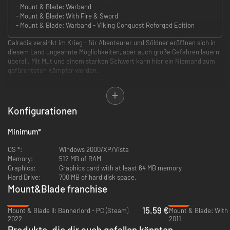
- Mount & Blade: Warband
- Mount & Blade: With Fire & Sword
- Mount & Blade: Warband - Viking Conquest Reforged Edition
Calradia versinkt im Krieg - für Abenteurer und Söldner eröffnen sich in
diesem Land ungeahnte Möglichkeiten, aber auch große Gefahren lauern
überall. Mit Mut und einem starken Schwert kann hier ein Niemand zum
gefürchteten Kämpfer werden.
Grenzenloses 'Sandbox'-Spielgeschehen. Sie können überall in
dieser Welt hingehen und über 100 Orte entdecken inklusive Dörfer,
Konfigurationen
Burgen und Städte.
Revolutionäres Pferdekampfsystem.
Minimum
*
Ausgeklügeltes Schwerterkampfsystem.
Kämpfen Sie zu Pferd oder zu Fuß mit einer reichhaltigen Auswahl
OS *:
Windows 2000/XP/Vista
mittelalterlicher Waffen, jede mit speziellen Charakteristika und
Memory:
512 MB of RAM
Einsatzmöglichkeiten.
Graphics:
Graphics card with at least 64 MB memory
Sie können alles sein: einsamer Abenteurer oder Kommandeur einer
Hard Drive:
700 MB of hard disk space.
ganzen Armee oder der Eigentümer von Dörfern, Burgen oder
Mount&Blade franchise
Städten.
Ausgefeilte KI wird Sie im Kampf und bei Ihren Strategieplänen
-69%
-79%
15.59 €
herausfordern.
Mount & Blade II: Bannerlord - PC (Steam)
Mount & Blade: With 
2022
2011
Sie können mit hunderten von Charakteren interagieren.
Produkte, die dir auch gefallen könnten