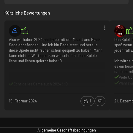
Kürzliche Bewertungen
Also wir haben 2024 und habe mit der Mount and Blade
Das Spiel i
Saga angefangen. Und ich bin Begeistert und bereue
spaß wenn 
diese Spiele nicht früher schon gespielt zu haben! Mann
jeden fall
kann nicht in Worte packen wie sehr ich diese Spiele
liebe und lieben gelernt habe :D
Ich würde 
es ein beso
da nicht m
Viele Op
Wahl zwi
Echt geiles Game auch 2024 ! :D
Untersch
Ältere G
kann auf
15. Februar 2024
1
21. Dezem
wenige 
Allgemeine Geschäftsbedingungen