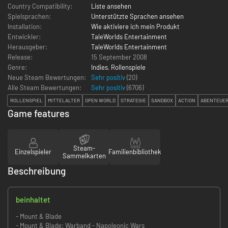
Country Compatibility:
Liste ansehen
Spielsprachen:
Unterstützte Sprachen ansehen
Installation:
Wie aktiviere ich mein Produkt
Entwickler:
TaleWorlds Entertainment
Herausgeber:
TaleWorlds Entertainment
Release:
15 September 2008
Genre:
Indies
,
Rollenspiele
Neue Steam Bewertungen:
Sehr positiv
(20)
Alle Steam Bewertungen:
Sehr positiv
(
6706
)
ROLLENSPIEL
MITTELALTER
OPEN WORLD
STRATEGIE
SANDBOX
ACTION
ABENTEUE
Game features
Steam-
Einzelspieler
Familienbibliothek
Sammelkarten
Beschreibung
beinhaltet
- Mount & Blade
- Mount & Blade: Warband - Napoleonic Wars