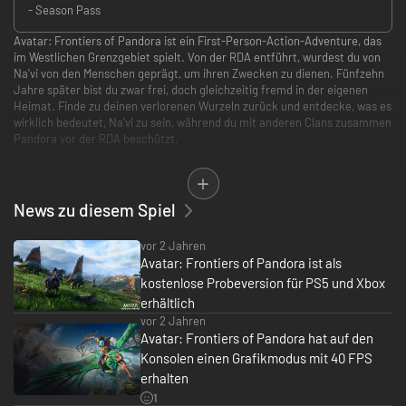
- Season Pass
Avatar: Frontiers of Pandora ist ein First-Person-Action-Adventure, das
im Westlichen Grenzgebiet spielt. Von der RDA entführt, wurdest du von
Na'vi von den Menschen geprägt, um ihren Zwecken zu dienen. Fünfzehn
Jahre später bist du zwar frei, doch gleichzeitig fremd in der eigenen
Heimat. Finde zu deinen verlorenen Wurzeln zurück und entdecke, was es
wirklich bedeutet, Na'vi zu sein, während du mit anderen Clans zusammen
Pandora vor der RDA beschützt.
ERKUNDE EINE WELT VOLLER WUNDER UND GEFAHREN
Erlebe die epischen Wunder des Westlichen Grenzgebiets, eines
unbekannten Kontinents von Pandora. Reise durch atemberaubende und
News zu diesem Spiel
unberechenbare Open-World-Regionen, in denen jede Unachtsamkeit
tödlich enden kann.
vor 2 Jahren
Avatar: Frontiers of Pandora ist als
WERDE TEIL DER NA'VI
kostenlose Probeversion für PS5 und Xbox
Nutze deine Kraft und Beweglichkeit, passe deinen Charakter an, stelle
neue Ausrüstung her und verbessere deine Fähigkeiten und Waffen.
erhältlich
vor 2 Jahren
FLIEG DURCH DIE LÜFTE
Avatar: Frontiers of Pandora hat auf den
Verbinde dich mit deiner eigenen Banshee, die dir nicht nur in
Konsolen einen Grafikmodus mit 40 FPS
Luftkämpfen einen Vorteil verschafft, sondern auf der du auch reisen
erhalten
kannst.
1