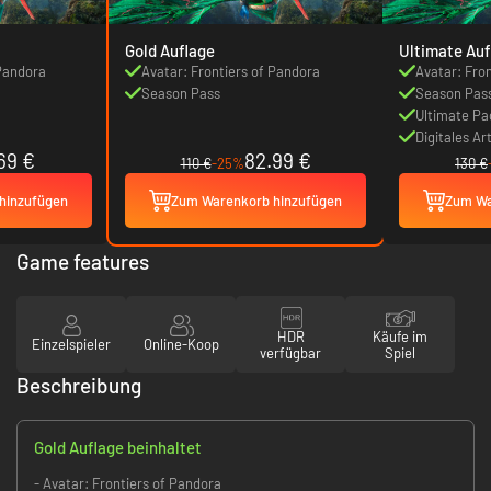
Gold Auflage
Ultimate Auf
 Pandora
Avatar: Frontiers of Pandora
Avatar: Fro
Season Pass
Season Pas
Ultimate Pa
Digitales A
69 €
82.99 €
110 €
-25%
130 €
hinzufügen
Zum Warenkorb hinzufügen
Zum Wa
Game features
HDR
Käufe im
Einzelspieler
Online-Koop
verfügbar
Spiel
Beschreibung
Gold Auflage beinhaltet
- Avatar: Frontiers of Pandora