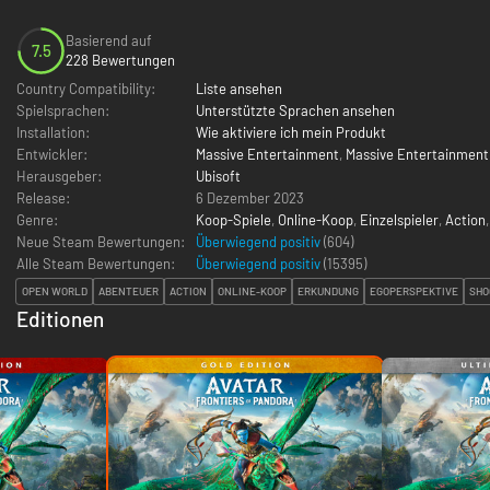
Basierend auf
7.5
228 Bewertungen
Country Compatibility:
Liste ansehen
Spielsprachen:
Unterstützte Sprachen ansehen
Installation:
Wie aktiviere ich mein Produkt
Entwickler:
Massive Entertainment
,
Massive Entertainment 
Herausgeber:
Ubisoft
Release:
6 Dezember 2023
Genre:
Koop-Spiele
,
Online-Koop
,
Einzelspieler
,
Action
Neue Steam Bewertungen:
Überwiegend positiv
(604)
Alle Steam Bewertungen:
Überwiegend positiv
(
15395
)
OPEN WORLD
ABENTEUER
ACTION
ONLINE-KOOP
ERKUNDUNG
EGOPERSPEKTIVE
SHO
Editionen