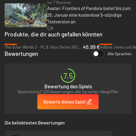
vor 7 Monaten
MEISTERE DIVERSE KAMPFSTILE
Avatar: Frontiers of Pandora bietet bis zum
Setze dich gegen die Gefahren Pandoras zur Wehr, indem du dir die
Präzision traditioneller Na'vi-Waffen zunutze machst oder auf deine
26. Januar eine kostenlose 5-stündige
menschliche Ausbildung mit mächtigeren Waffen zurückgreifst.
Testversion an
5
EIN IMMERSIVES NEXT-GEN-ERLEBNIS
Produkte, die dir auch gefallen könnten
Avatar: Frontiers of Pandora durch das außergewöhnliche Maß an Details,
Rendering, Dichte und immersiven Sound die Grenzen des Möglichen.
-34%
-30%
45.99 €
The Outer Worlds 2 - PC & Xbox Series X|S (Microsoft Store)
Spiele die komplette Storykampagne im Koop-Modus für zwei Spieler.
Bewertungen
Alle Sprachen
7.5
Bewertung des Spiels
Basierend auf 228 Bewertungen, alle Sprachen inbegriffen
Bewerte dieses Spiel!
Die beliebtesten Bewertungen