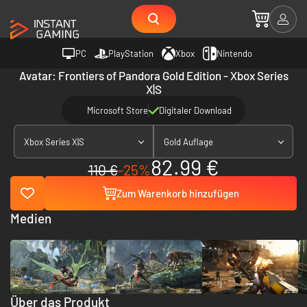
PC
PlayStation
Xbox
Nintendo
Avatar: Frontiers of Pandora Gold Edition - Xbox Series
X|S
Microsoft Store
Digitaler Download
Xbox Series X|S
Gold Auflage
82.99 €
110 €
-25%
Zum Warenkorb hinzufügen
Medien
Über das Produkt