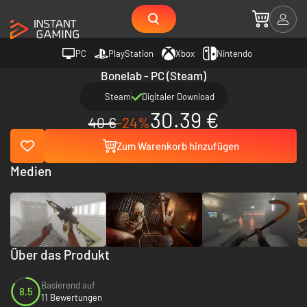
PC
PlayStation
Xbox
Nintendo
Bonelab - PC (Steam)
Steam
Digitaler Download
30.39 €
40 €
-24%
Zum Warenkorb hinzufügen
Medien
Über das Produkt
Basierend auf
8.5
11 Bewertungen