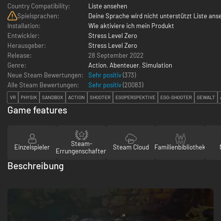
Country Compatibility:
Liste ansehen
Spielsprachen:
Deine Sprache wird nicht unterstützt Liste ans
Installation:
Wie aktiviere ich mein Produkt
Entwickler:
Stress Level Zero
Herausgeber:
Stress Level Zero
Release:
28 September 2022
Genre:
Action
,
Abenteuer
,
Simulation
Neue Steam Bewertungen:
Sehr positiv
(373)
Alle Steam Bewertungen:
Sehr positiv
(
20083
)
VR
PHYSIK
SANDBOX
ACTION
SHOOTER
EGOPERSPEKTIVE
EGO-SHOOTER
GEWALT
Game features
Steam-
Einzelspieler
Steam Cloud
Familienbibliothek
Errungenschaften
Beschreibung