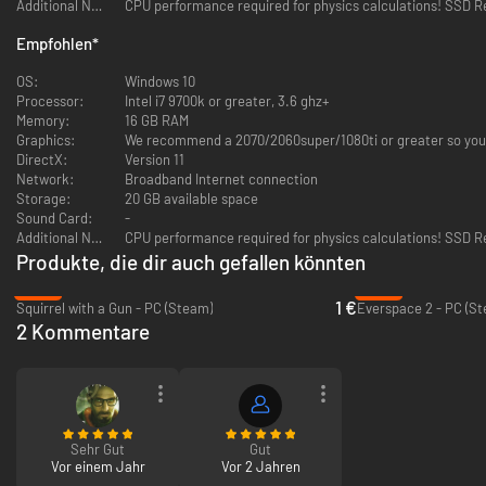
Additional Notes:
CPU performance required for physics calculations! SSD 
Be anyone you want
Empfohlen
*
Custom avatar importing enables you to play through the game looking
OS:
Windows 10
however you want, with physical stats to match.
Processor:
Intel i7 9700k or greater, 3.6 ghz+
Memory:
16 GB RAM
Layered Narrative
Graphics:
We recommend a 2070/2060super/1080ti or greater so you 
DirectX:
Version 11
After discovering an underground lab in MythOS city, you will have access
Network:
Broadband Internet connection
to a variety of game locations including arenas, obstacle courses, tactical
Storage:
20 GB available space
trials, sandboxes, experimental modes, and user generated levels.
Sound Card:
-
Collecting items, avatars, and clues from these locations enable you to
Additional Notes:
CPU performance required for physics calculations! SSD 
progress through the mysterious story.
Produkte, die dir auch gefallen könnten
-95%
-84%
1 €
Squirrel with a Gun - PC (Steam)
Everspace 2 - PC (S
2 Kommentare
Sehr Gut
Gut
Vor einem Jahr
Vor 2 Jahren