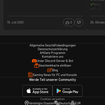
story
Grafik
19. Juli 2025
0
26. Oktobe
Allgemeine Geschäftsbedingungen
Datenschutzerklärung
Affiliate Programm
Kontaktiere uns
Unser Discord-Server & Bot
Geschenkkarte einlösen
Blog
Gaming News für PC und Konsole
Werde Teil unserer Community
Cookies verwalten
Vereinigte Staaten
Deutsch
EUR