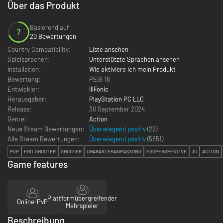
Über das Produkt
Basierend auf
7
20 Bewertungen
Country Compatibility:
Liste ansehen
Spielsprachen:
Unterstützte Sprachen ansehen
Installation:
Wie aktiviere ich mein Produkt
Bewertung:
PEGI 18
Entwickler:
IllFonic
Herausgeber:
PlayStation PC LLC
Release:
30 September 2024
Genre:
Action
Neue Steam Bewertungen:
Überwiegend positiv
(22)
Alle Steam Bewertungen:
Überwiegend positiv
(
5651
)
PVP
EGO-SHOOTER
SHOOTER
CHARAKTERANPASSUNG
EGOPERSPEKTIVE
3D
ACTION
Game features
Plattformübergreifender
Online-PvP
Mehrspieler
Beschreibung