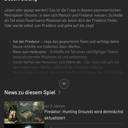
Jagen oder gejagt werden? Das ist die Frage in diesem asymmetrischen
Mehrspieler-Shooter, in dem sich Mensch und Predator messen. Schließe
als Teil eines Feuerteams Missionen ab, bevor dich der Predator findet.
Oder werde selbst zum Predator und gehe auf die Jagd.
Sei der Predator
– Jage das gegnerische Team und verfolge deine
Beute mithilfe von tödlichen Alien-Waffen.
Renn zum Helikopter
– Schließe als Teil eines vierköpfigen Teams
herausfordernde Missionen ab und entkomme.
Setze Waffen der Menschen und Aliens ein
– Das Team kämpft mit
den modernsten Waffen, während der Predator tödliche
Technologien einsetzt, darunter den Plasma Caster, den Combistick
und mehr.
News zu diesem Spiel
vor 2 Jahren
Predator: Hunting Grounds wird demnächst
aktualisiert