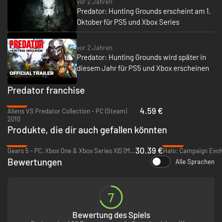
vor 2 Jahren
Predator: Hunting Grounds erscheint am 1.
Oktober für PS5 und Xbox Series
vor 2 Jahren
Predator: Hunting Grounds wird später in
diesem Jahr für PS5 und Xbox erscheinen
Predator franchise
-79%
4.59 €
Aliens VS Predator Collection - PC (Steam)
2010
Produkte, die dir auch gefallen könnten
-13%
-25%
30.39 €
Gears 5 - PC, Xbox One & Xbox Series X|S (Microsoft Store)
Bewertungen
Alle Sprachen
7
Bewertung des Spiels