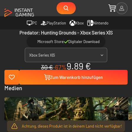
PC
PlayStation
Xbox
Nintendo
Predator: Hunting Grounds - Xbox Series X|S
Microsoft Store
Digitaler Download
Xbox Series X|S
9.89 €
30 €
-67%
Zum Warenkorb hinzufügen
Medien
Achtung, dieses Produkt ist in deinem Land nicht verfügbar!