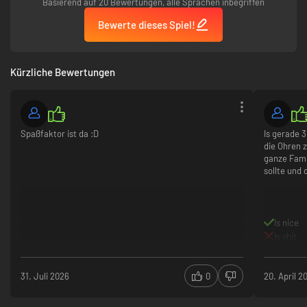
Basierend auf 20 Bewertungen, alle Sprachen inbegriffen
Bewerte dieses Spiel!
Kürzliche Bewertungen
Spaßfaktor ist da :D
Is gerade 
die Ohren 
ganze Famil
sollte und
Is nice
Is shit
31. Juli 2026
0
20. April 2