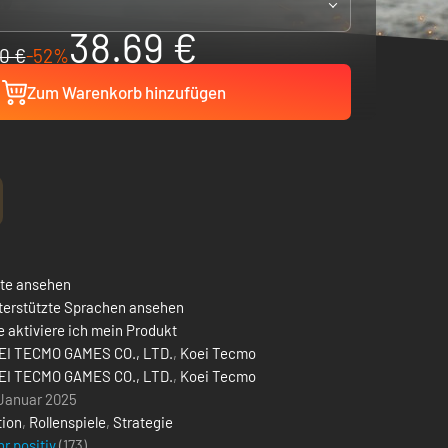
38.69 €
0 €
-52%
Zum Warenkorb hinzufügen
ste ansehen
terstützte Sprachen ansehen
 aktiviere ich mein Produkt
EI TECMO GAMES CO., LTD.
,
Koei Tecmo
EI TECMO GAMES CO., LTD.
,
Koei Tecmo
 Januar 2025
tion
,
Rollenspiele
,
Strategie
r positiv
(173)