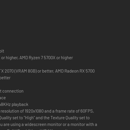
bit
K or higher, AMD Ryzen 7 5700X or higher
X 2070 (VRAM 8GB) or better, AMD Radeon RX 5700
better
berschneiden. Erlebe diese herrliche und verlockende Welt
t connection
pace
 48KHz playback
 resolution of 1920x1080 and a frame rate of 60FPS,
uality set to "High" and the Texture Quality set to
you are using a widescreen monitor or a monitor with a