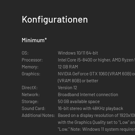
Konfigurationen
Minimum
*
OS:
Windows 10/11 64-bit
Processor:
Intel Core i5-8400 or higher, AMD Ryzen 
Memory:
12 GB RAM
Graphics:
NVIDIA GeForce GTX 1060 (VRAM 6GB) o
・ Eine neue Version der Drei Reiche aus 
(VRAM 8GB) or better
DirectX:
Version 12
Die Geschichte der Drei Reiche spielt im riesigen chinesi
Network:
Broadband Internet connection
durch die Augen des Original-Protagonisten, einem „namen
Storage:
50 GB available space
Sound Card:
16-bit stereo with 48KHz playback
Additional Notes:
Based on a display resolution of 1920x1
with the Graphics Quality set to "Low" an
"Low." Note: Windows 11 system require