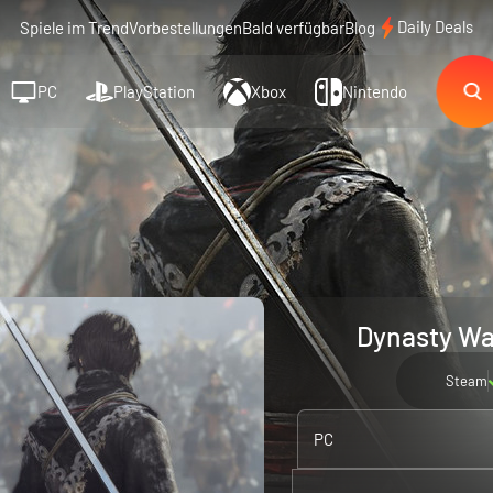
Daily Deals
Spiele im Trend
Vorbestellungen
Bald verfügbar
Blog
PC
PlayStation
Xbox
Nintendo
Dynasty War
Steam
PC