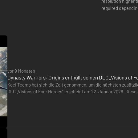
resolution higher 
required depending
apply when using t
vor 9 Monaten
Dynasty Warriors: Origins enthüllt seinen DLC „Visions of F
Koei Tecmo hat sich die Zeit genommen, um die nächsten zusätzlich
Funktionen
DLC „Visions of Four Heroes” erscheint am 22. Januar 2026. Diese
neuen Verbündeten und zusätzlichen Waffen.