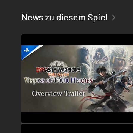
News zu diesem Spiel
・ In der Computerversion unterstützte 
- Alle Gamepad-Typen
- Anpassungen für Maus/Tastatur
- 4K Ultra-HD-Auflösung*
- Ultrabreite Monitore*
- Alle Aufwärtsskalierungstypen*
- HDR- und Monitore mit hoher Aktualisierungsrate*