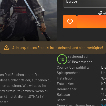
Europe
8
Achtung, dieses Produkt ist in deinem Land nicht verfügbar!
Basierend auf
10
40 Bewertungen
Country Compatibility:
Li
Spielsprachen:
Un
en Drei Reichen ein.・ Die
Installation:
Wie
ene Schlachtfelder, auf denen du
Entwickler:
KO
ichen scheinen. Wie wirst du im
Herausgeber:
KO
wird dir zugutekommen, wenn du
Release:
16
en kämpfst, die im „DYNASTY
Genre:
Ac
dste...
Neue Steam Bewertungen:
Seh