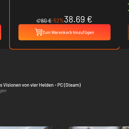
38.69 €
-52%
80 €
Zum Warenkorb hinzufügen
s Visionen von vier Helden - PC (Steam)
ügen