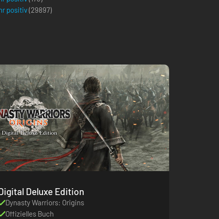
r positiv
(
29897
)
Digital Deluxe Edition
Dynasty Warriors: Origins
Offizielles Buch