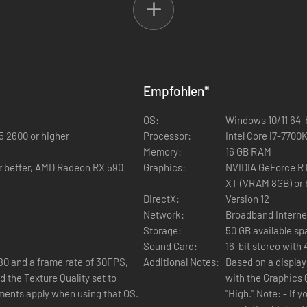
Empfohlen
*
OS:
Windows 10/11 64-
5 2600 or higher
Processor:
Intel Core i7-7700
Memory:
16 GB RAM
r better, AMD Radeon RX 590
Graphics:
NVIDIA GeForce RT
der Perspektive eines der Original-Protagonisten
XT (VRAM 8GB) or 
DirectX:
Version 12
schen Festland, wo sich die Überzeugungen der verschiedenen Helden ü
Network:
Broadband Interne
losen Helden“.
Storage:
50 GB available s
Sound Card:
16-bit stereo with
080 and a frame rate of 30FPS,
Additional Notes:
Based on a display
d the Texture Quality set to
with the Graphics Q
ments apply when using that OS.
"High." Note: - If 