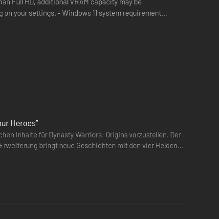
than Full HD, additional VRAM capacity may be
 on your settings. - Windows 11 system requirements
hat OS.
our Heroes”
en Inhalte für Dynasty Warriors: Origins vorzustellen. Der
 Erweiterung bringt neue Geschichten mit den vier Helden,