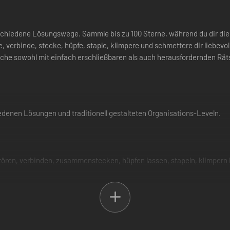
 verschiedene Lösungswege. Sammle bis zu 100 Sterne, während du dir die
 verbinde, stecke, hüpfe, staple, klimpere und schmettere dir liebevol
che sowohl mit einfach erschließbaren als auch herausfordernden Räts
edenen Lösungen und traditionell gestalteten Organisations-Leveln.
rstören, verbinden, zusammenstecken, hüpfen lassen, stapeln, klimper
en Lösungen