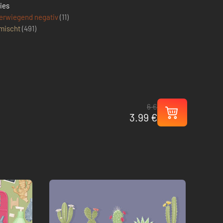
ies
erwiegend negativ
(11)
mischt
(
491
)
6 €
3.99 €