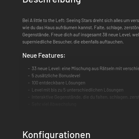
Bei A little to the Left: Seeing Stars dreht sich alles um
wie du das Haus aufräumen kannst. Falte, schlage, zerstöre,
Gegenstände. Freue dich auf insgesamt 38 neue Level, wel
superniedliche Besucher, die ebenfalls auftauchen.
Neue Features:
33 neue Level: eine Mischung aus Rätseln mit verschi
5 zusätzliche Bonuslevel
100 entdeckbare Lösungen
Level mit bis zu 5 unterschiedlichen Lösungen
Interaktive Gegenstände, die du falten, schlagen, ze
Sehr viel Abwechslung
Neuer Soundtrack
Hinweise für ALLE Lösungen
Mehrstufige Level mit einfachen und herausfordernd
Konfigurationen
Viele Katzen!