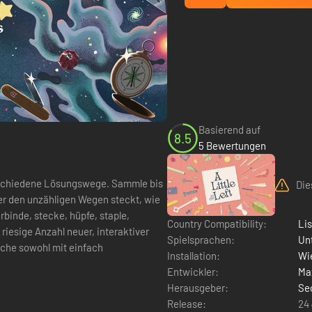
Basierend auf
8.5
5 Bewertungen
 verschiedene Lösungswege. Sammle bis
Die
nter den unzähligen Wegen steckt, wie
rbinde, stecke, hüpfe, staple,
Country Compatibility:
Li
riesige Anzahl neuer, interaktiver
Spielsprachen:
Un
lche sowohl mit einfach
Installation:
Wie
Entwickler:
Ma
Herausgeber:
Se
Release:
24