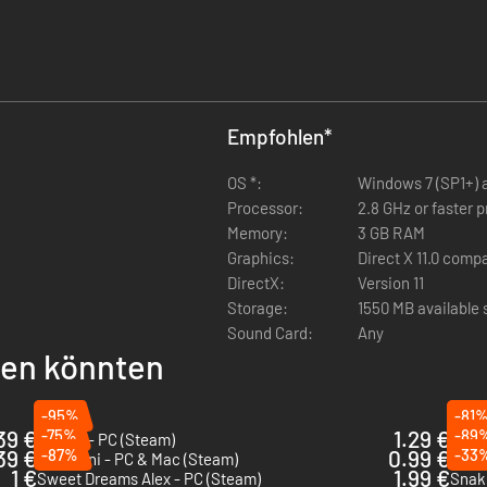
Empfohlen
*
OS *:
Windows 7 (SP1+) 
Processor:
2.8 GHz or faster 
Memory:
3 GB RAM
Graphics:
Direct X 11.0 comp
DirectX:
Version 11
Storage:
1550 MB available
Sound Card:
Any
llen könnten
-95%
-81
39 €
-75%
1.29 €
-89
KeyWe - PC (Steam)
Donu
39 €
-87%
0.99 €
-33
TaniNani - PC & Mac (Steam)
Crayo
1 €
1.99 €
Sweet Dreams Alex - PC (Steam)
Snak