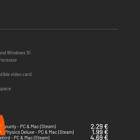
and Windows 10
processor
atible video card
 space
%
%
2.29 €
t County - PC & Mac (Steam)
%
1.99 €
n Physics Deluxe - PC & Mac (Steam)
4.69 €
ebird - PC & Mac (Steam)