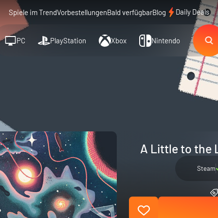
Daily Deals
Spiele im Trend
Vorbestellungen
Bald verfügbar
Blog
PC
PlayStation
Xbox
Nintendo
A Little to the
Steam