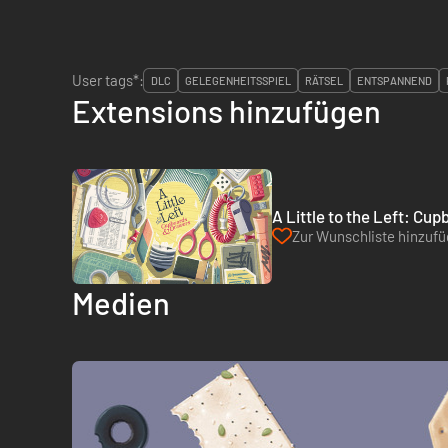
User tags*:
DLC
GELEGENHEITSSPIEL
RÄTSEL
ENTSPANNEND
Extensions hinzufügen
A Little to the Left: Cu
Zur Wunschliste hinzuf
Medien