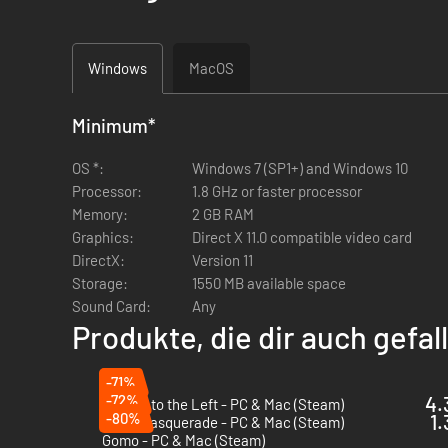
Windows
MacOS
Minimum
*
OS *:
Windows 7 (SP1+) and Windows 10
Processor:
1.8 GHz or faster processor
Memory:
2 GB RAM
Graphics:
Direct X 11.0 compatible video card
DirectX:
Version 11
Storage:
1550 MB available space
Sound Card:
Any
Produkte, die dir auch gefa
-71%
-72%
4.
A Little to the Left - PC & Mac (Steam)
-80%
1.
Glass Masquerade - PC & Mac (Steam)
Gomo - PC & Mac (Steam)